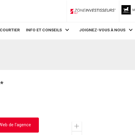
ZoneInvestisseurs RLP
 COURTIER
INFO ET CONSEILS
JOIGNEZ-VOUS À NOUS
*
 Web de l'agence
Zoom
in