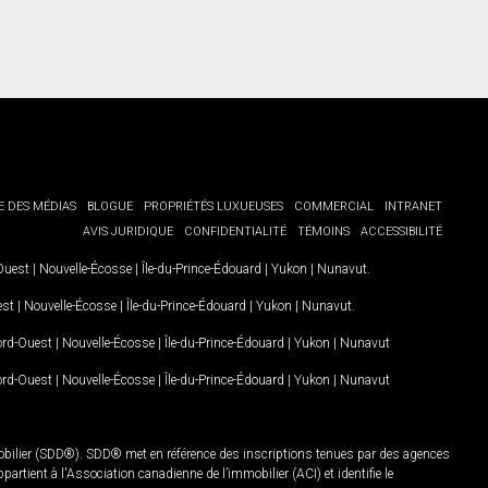
E DES MÉDIAS
BLOGUE
PROPRIÉTÉS LUXUEUSES
COMMERCIAL
INTRANET
AVIS JURIDIQUE
CONFIDENTIALITÉ
TÉMOINS
ACCESSIBILITÉ
-Ouest
|
Nouvelle-Écosse
|
Île-du-Prince-Édouard
|
Yukon
|
Nunavut
.
est
|
Nouvelle-Écosse
|
Île-du-Prince-Édouard
|
Yukon
|
Nunavut
.
Nord-Ouest
|
Nouvelle-Écosse
|
Île-du-Prince-Édouard
|
Yukon
|
Nunavut
Nord-Ouest
|
Nouvelle-Écosse
|
Île-du-Prince-Édouard
|
Yukon
|
Nunavut
mobilier (SDD®). SDD® met en référence des inscriptions tenues par des agences
rtient à l'Association canadienne de l’immobilier (ACI) et identifie le