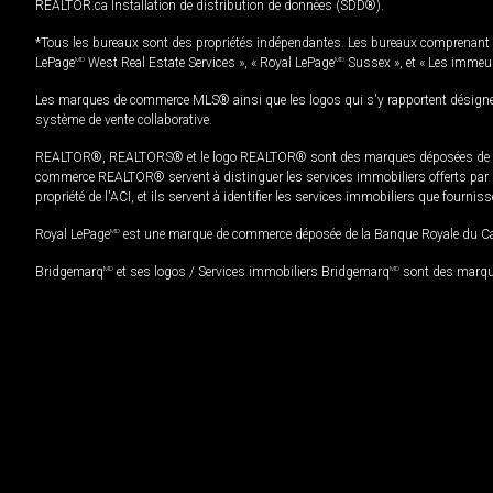
REALTOR.ca Installation de distribution de données (SDD®).
*Tous les bureaux sont des propriétés indépendantes. Les bureaux comprenant 
LePage
MD
West Real Estate Services », « Royal LePage
MD
Sussex », et « Les immeu
Les marques de commerce MLS® ainsi que les logos qui s'y rapportent désignent
système de vente collaborative.
REALTOR®, REALTORS® et le logo REALTOR® sont des marques déposées de REAL
commerce REALTOR® servent à distinguer les services immobiliers offerts par le
propriété de l'ACI, et ils servent à identifier les services immobiliers que fourni
Royal LePage
MD
est une marque de commerce déposée de la Banque Royale du Cana
Bridgemarq
MD
et ses logos / Services immobiliers Bridgemarq
MD
sont des marque