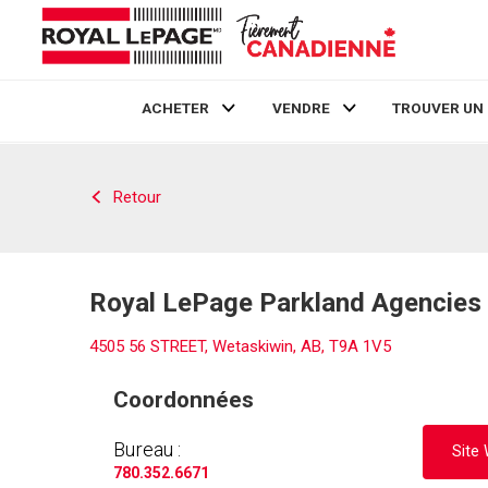
ACHETER
VENDRE
TROUVER UN
Live
En Direct
Retour
Royal LePage Parkland Agencies 
4505 56 STREET, Wetaskiwin, AB, T9A 1V5
Coordonnées
Bureau :
Site
780.352.6671