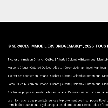
© SERVICES IMMOBILIERS BRIDGEMARQ
, 2026.
TOUS D
MD
Trouver une maison
Ontario
|
Québec
|
Alberta
|
Colombie-Britannique
|
Manitob
Maisons à louer -
Ontario
|
Québec
|
Alberta
|
Colombie-Britannique
|
Manitoba
|
Trouver des courtiers en
Ontario
|
Québec
|
Alberta
|
Colombie-Britannique
|
Man
Parcourir les bureaux en
Ontario
|
Québec
|
Alberta
|
Colombie-Britannique
|
Man
Afficher les propriétés résidentielles au Canada
|
Dernières inscriptions au Cana
Les informations des propriétés sur ce site proviennent des inscriptions Royal 
immobilières autres que Royal LePage et ses distributeurs. L'exactitude de l'info