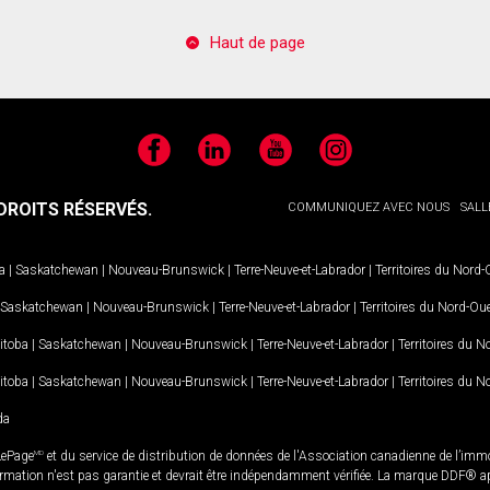
Haut de page
Facebook
LinkedIn
YouTube
Instagram
ROITS RÉSERVÉS.
COMMUNIQUEZ AVEC NOUS
SALL
a
|
Saskatchewan
|
Nouveau-Brunswick
|
Terre-Neuve-et-Labrador
|
Territoires du Nord
Saskatchewan
|
Nouveau-Brunswick
|
Terre-Neuve-et-Labrador
|
Territoires du Nord-Ou
itoba
|
Saskatchewan
|
Nouveau-Brunswick
|
Terre-Neuve-et-Labrador
|
Territoires du 
itoba
|
Saskatchewan
|
Nouveau-Brunswick
|
Terre-Neuve-et-Labrador
|
Territoires du 
da
LePage
MD
et du service de distribution de données de l'Association canadienne de l’im
rmation n'est pas garantie et devrait être indépendamment vérifiée. La marque DDF® appa