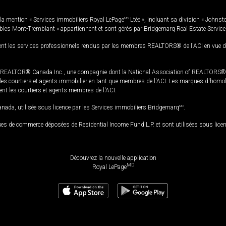
la mention « Services immobiliers Royal LePage
MD
Ltée », incluant sa division « Johnst
bles Mont-Tremblant » appartiennent et sont gérés par Bridgemarq Real Estate Servic
 les services professionnels rendus par les membres REALTORS® de l'ACI en vue de l'a
TOR® Canada Inc., une compagnie dont la National Association of REALTORS® et l'
s courtiers et agents immobilier en tant que membres de l'ACI. Les marques d'homolog
ssent les courtiers et agents membres de l'ACI.
da, utilisée sous licence par les Services immobiliers Bridgemarq
MD
.
s de commerce déposées de Residential Income Fund L.P. et sont utilisées sous lice
Découvrez la nouvelle application
MD
Royal LePage