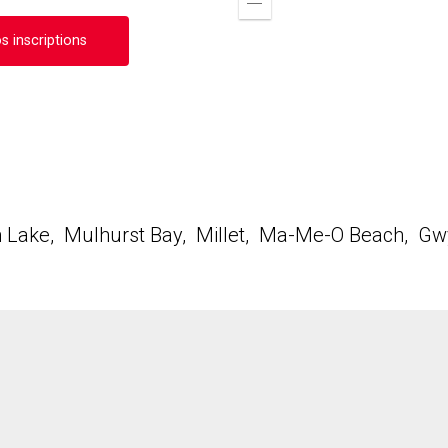
Zoom
out
s inscriptions
n Lake, Mulhurst Bay, Millet, Ma-Me-O Beach, Gw