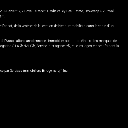
on & Daniel
MD
», « Royal LePage
MD
Credit Valley Real Estate, Brokerage », « Royal
es
MD
.
chat, de la vente et de la location de biens immobiliers dans le cadre d'un
Association canadienne de l’immobilier sont propriétaires. Les marques de
ation S.I.A.® /MLS®, Service inter-agences®, et leurs logos respectifs sont la
nce par Services immobiliers Bridgemarq
MD
Inc.