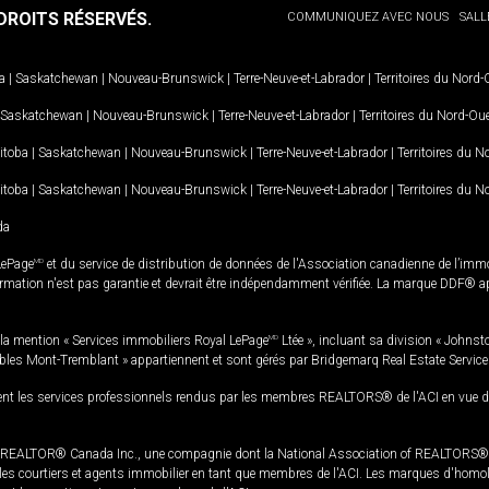
ROITS RÉSERVÉS.
COMMUNIQUEZ AVEC NOUS
SALL
a
|
Saskatchewan
|
Nouveau-Brunswick
|
Terre-Neuve-et-Labrador
|
Territoires du Nord
Saskatchewan
|
Nouveau-Brunswick
|
Terre-Neuve-et-Labrador
|
Territoires du Nord-Ou
itoba
|
Saskatchewan
|
Nouveau-Brunswick
|
Terre-Neuve-et-Labrador
|
Territoires du 
itoba
|
Saskatchewan
|
Nouveau-Brunswick
|
Terre-Neuve-et-Labrador
|
Territoires du 
da
LePage
MD
et du service de distribution de données de l'Association canadienne de l’im
rmation n'est pas garantie et devrait être indépendamment vérifiée. La marque DDF® appa
la mention « Services immobiliers Royal LePage
MD
Ltée », incluant sa division « Johnst
bles Mont-Tremblant » appartiennent et sont gérés par Bridgemarq Real Estate Servic
 les services professionnels rendus par les membres REALTORS® de l'ACI en vue de l'a
TOR® Canada Inc., une compagnie dont la National Association of REALTORS® et l'
s courtiers et agents immobilier en tant que membres de l'ACI. Les marques d'homolog