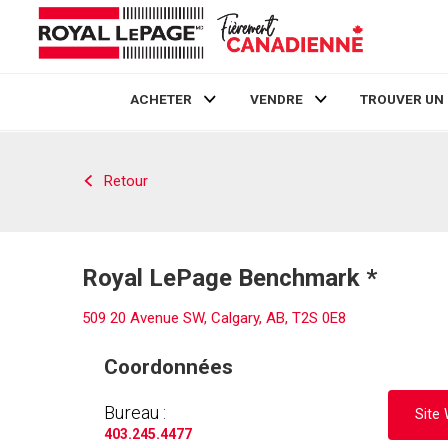
ACHETER
VENDRE
TROUVER UN
Live
En Direct
Retour
Royal LePage Benchmark *
509 20 Avenue SW, Calgary, AB, T2S 0E8
Coordonnées
Bureau :
Site
403.245.4477