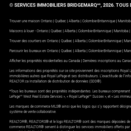
© SERVICES IMMOBILIERS BRIDGEMARQ
, 2026.
TOUS D
MD
Trouver une maison
Ontario
|
Québec
|
Alberta
|
Colombie-Britannique
|
Manitob
Maisons à louer -
Ontario
|
Québec
|
Alberta
|
Colombie-Britannique
|
Manitoba
|
Trouver des courtiers en
Ontario
|
Québec
|
Alberta
|
Colombie-Britannique
|
Man
Parcourir les bureaux en
Ontario
|
Québec
|
Alberta
|
Colombie-Britannique
|
Man
Afficher les propriétés résidentielles au Canada
|
Dernières inscriptions au Cana
Les informations des propriétés sur ce site proviennent des inscriptions Royal 
immobilières autres que Royal LePage et ses distributeurs. L'exactitude de l'info
REALTOR.ca Installation de distribution de données (SDD®).
*Tous les bureaux sont des propriétés indépendantes. Les bureaux comprenant 
LePage
MD
West Real Estate Services », « Royal LePage
MD
Sussex », et « Les immeu
Les marques de commerce MLS® ainsi que les logos qui s'y rapportent désignent
système de vente collaborative.
REALTOR®, REALTORS® et le logo REALTOR® sont des marques déposées de REAL
commerce REALTOR® servent à distinguer les services immobiliers offerts par le