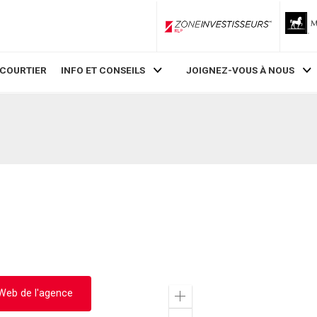
ZoneInvestisseurs RLP
 COURTIER
INFO ET CONSEILS
JOIGNEZ-VOUS À NOUS
 Web de l'agence
Zoom
in