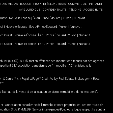
E DES MÉDIAS
BLOGUE
PROPRIÉTÉS LUXUEUSES
COMMERCIAL
INTRANET
AVIS JURIDIQUE
CONFIDENTIALITÉ
TÉMOINS
ACCESSIBILITÉ
-Ouest
|
Nouvelle-Écosse
|
Île-du-Prince-Édouard
|
Yukon
|
Nunavut
.
est
|
Nouvelle-Écosse
|
Île-du-Prince-Édouard
|
Yukon
|
Nunavut
.
Nord-Ouest
|
Nouvelle-Écosse
|
Île-du-Prince-Édouard
|
Yukon
|
Nunavut
Nord-Ouest
|
Nouvelle-Écosse
|
Île-du-Prince-Édouard
|
Yukon
|
Nunavut
mobilier (SDD®). SDD® met en référence des inscriptions tenues par des agences
rtient à l'Association canadienne de l’immobilier (ACI) et identifie le
on & Daniel
MD
», « Royal LePage
MD
Credit Valley Real Estate, Brokerage », « Royal
es
MD
.
chat, de la vente et de la location de biens immobiliers dans le cadre d'un
Association canadienne de l’immobilier sont propriétaires. Les marques de
ation S.I.A.® /MLS®, Service inter-agences®, et leurs logos respectifs sont la