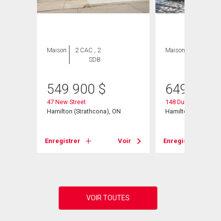
Maison
2 CAC , 2
Maison
3 CAC , 1
SDB
SDB
549 900
$
649 900
47 New Street
148 Dundurn Street
Hamilton (Strathcona), ON
Hamilton, ON
Enregistrer
Voir
Enregistrer
Voir