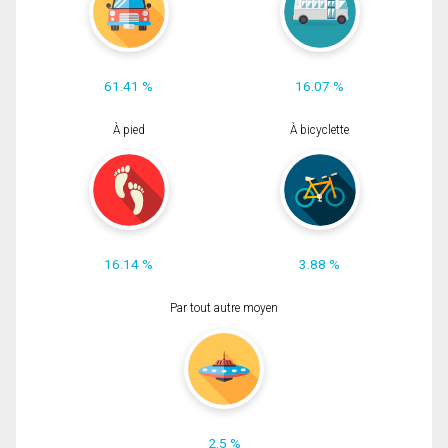
61.41 %
16.07 %
À pied
À bicyclette
16.14 %
3.88 %
Par tout autre moyen
2.5 %