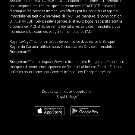
Association of REALTORS® et l'Association canadienne de l’immobilier
sont propriétaires. Les marques de commerce REALTOR® servent à
distinguer les services immobiliers offerts par les courtiers et agents
immobilier en tant que membres de l'ACI. Les marques d'homologation
S.I.A.® /MLS®, Service inter-agences®, et leurs logos respectifs sont la
propriété de l'ACI, et ils servent à identifier les services immobiliers que
fournissent les courtiers et agents membres de l'ACI.
Royal LePage
MD
est une marque de commerce déposée de la Banque
Royale du Canada, utilisée sous licence par les Services immobiliers
Bridgemarq
MD
.
Bridgemarq
MD
et ses logos / Services immobiliers Bridgemarq
MD
sont des
marques de commerce déposées de Residential Income Fund L.P. et sont
utilisées sous licence par Services immobiliers Bridgemarq
MD
Inc.
Découvrez la nouvelle application
MD
Royal LePage