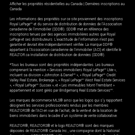
Afficher les propriétés résidentielles au Canada
|
Dernières inscriptions au
Canada
Les informations des propriétés sur ce site proviennent des inscriptions
Royal LePage
MD
et du service de distribution de données de l'Association
canadienne de l’immobilier (SDD®). SDD® met en référence des
inscriptions tenues par des agences immobilières autres que Royal
LePage et ses distributeurs. L'exactitude de l'information n'est pas
garantie et devrait être indépendamment vérifiée. La marque DDF®
appartient à l'Association canadienne de l’immobilier (ACI) et identifie le
REALTOR.ca Installation de distribution de données (SDD®).
*Tous les bureaux sont des propriétés indépendantes. Les bureaux
comprenant la mention « Services immobiliers Royal LePage
MD
Ltée »,
incluant sa division « Johnston & Daniel
MD
», « Royal LePage
MD
Credit
Valley Real Estate, Brokerage », « Royal LePage
MD
West Real Estate Services
», « Royal LePage
MD
Sussex », et « Les immeubles Mont-Tremblant »
appartiennent et sont gérés par Bridgemarq Real Estate Services
MD
.
Les marques de commerce MLS® ainsi que les logos qui s'y rapportent
désignent les services professionnels rendus par les membres
REALTORS® de l'ACI en vue de l'achat, de la vente et de la location de
biens immobiliers dans le cadre d'un système de vente collaborative.
REALTOR®, REALTORS® et le logo REALTOR® sont des marques
déposées de REALTOR® Canada Inc., une compagnie dont la National