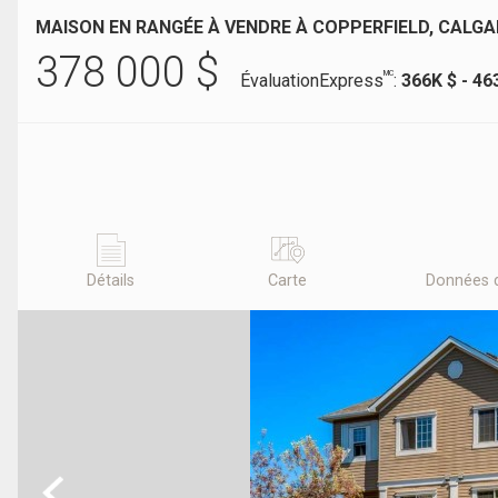
MAISON EN RANGÉE À VENDRE À COPPERFIELD, CALGA
378 000
$
MC
ÉvaluationExpress
:
366K $ - 46
Détails
Carte
Données 
Previous