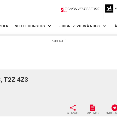
ZoneInvestisseurs RLP
TIER
INFO ET CONSEILS
JOIGNEZ-VOUS À NOUS
À
PUBLICITÉ
B, T2Z 4Z3
PARTAGER
IMPRIMER
ENREGI