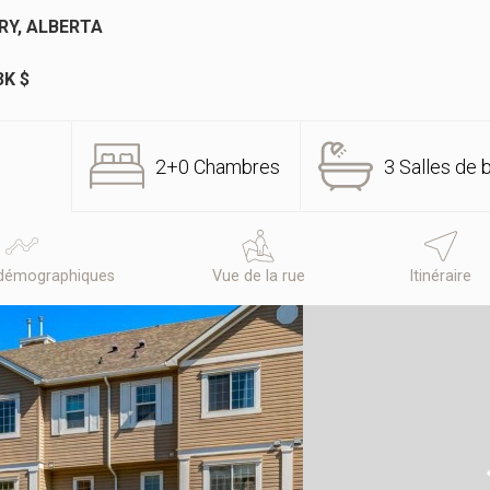
RY, ALBERTA
3K $
2+0 Chambres
3 Salles de 
démographiques
Vue de la rue
Itinéraire
N