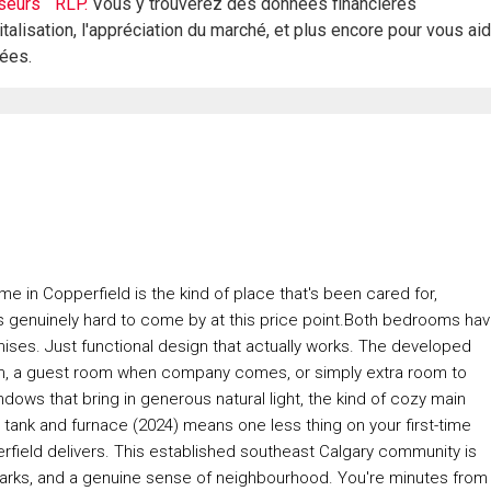
seurs
RLP.
Vous y trouverez des données financières
italisation, l'appréciation du marché, et plus encore pour vous ai
rées.
me in Copperfield is the kind of place that's been cared for,
's genuinely hard to come by at this price point.Both bedrooms ha
mises. Just functional design that actually works. The developed
ym, a guest room when company comes, or simply extra room to
indows that bring in generous natural light, the kind of cozy main
tank and furnace (2024) means one less thing on your first-time
erfield delivers. This established southeast Calgary community is
parks, and a genuine sense of neighbourhood. You're minutes from