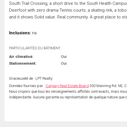
South Trail Crossing, a short drive to the South Health Campus
Deerfoot with zero drama.Tennis courts, a skating rink, a tobog
and it shows.Solid value. Real community. A great place to sta
Inclusions:
na
PARTICULARITÉS DU BÂTIMENT :
Air climatisé:
Oui
Stationnement:
Oui
Gracieuseté de : LPT Realty
Données fournies par :
Calgary Real Estate Board
300 Manning Rd. NE, Ca
Nous croyons que tous les renseignements affichés sont exacts, mais nous 
indépendante. Aucune garantie ou représentation de quelque nature que ce s