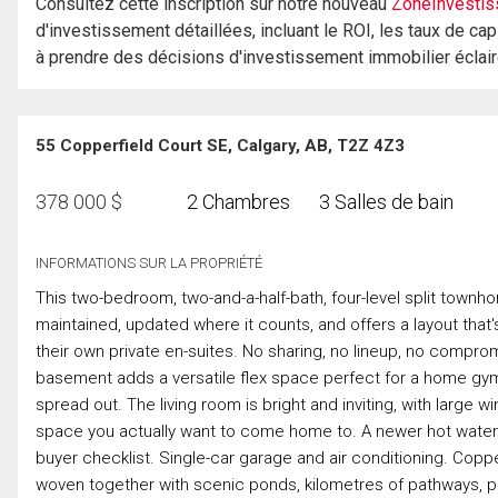
Consultez cette inscription sur notre nouveau
ZoneInvestis
d'investissement détaillées, incluant le ROI, les taux de cap
à prendre des décisions d'investissement immobilier éclai
55 Copperfield Court SE, Calgary, AB, T2Z 4Z3
378 000
$
2 Chambres
3 Salles de bain
INFORMATIONS SUR LA PROPRIÉTÉ
This two-bedroom, two-and-a-half-bath, four-level split townho
maintained, updated where it counts, and offers a layout that
their own private en-suites. No sharing, no lineup, no compro
basement adds a versatile flex space perfect for a home g
spread out. The living room is bright and inviting, with large w
space you actually want to come home to. A newer hot water 
buyer checklist. Single-car garage and air conditioning. Copp
woven together with scenic ponds, kilometres of pathways, 