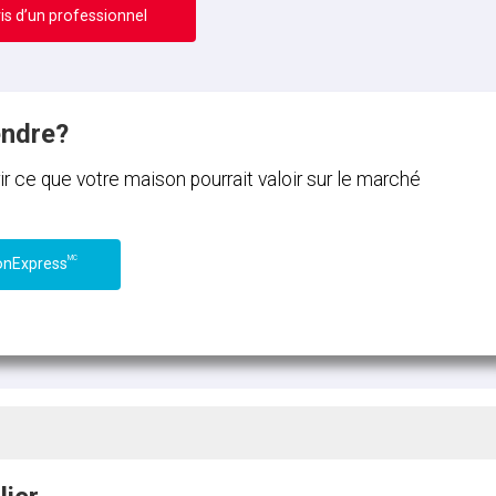
is d’un professionnel
endre?
ce que votre maison pourrait valoir sur le marché
MC
onExpress