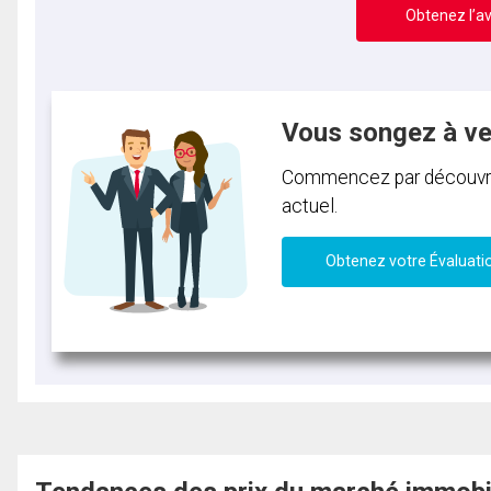
Obtenez l’av
Vous songez à v
Commencez par découvrir 
actuel.
Obtenez votre Évaluati