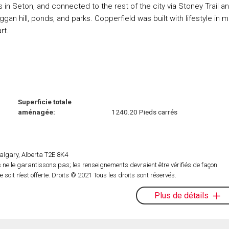
 in Seton, and connected to the rest of the city via Stoney Trail a
gan hill, ponds, and parks. Copperfield was built with lifestyle in m
rt.
Superficie totale
aménagée:
1240.20 Pieds carrés
lgary, Alberta T2E 8K4
ne le garantissons pas; les renseignements devraient être vérifiés de façon
oit n’est offerte. Droits © 2021 Tous les droits sont réservés.
Plus de détails