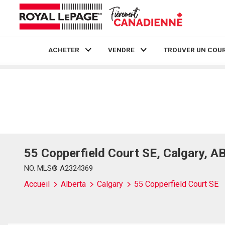
ACHETER
VENDRE
TROUVER UN COUR
Live
En Direct
55 Copperfield Court SE, Calgary, A
NO. MLS® A2324369
Accueil
Alberta
Calgary
55 Copperfield Court SE