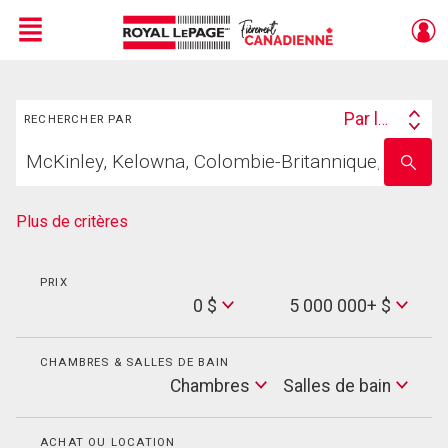
Menu
Rechercher
Live
En Direct
Par lieu
RECHERCHER PAR
Search
Trouvez
By
Entrez
votre
le
foyer
nom
de
Plus de critères
l'école
PRIX
Min
0 $
5 000 000+ $
Price
Max
Price
CHAMBRES & SALLES DE BAIN
Cham
Chambres
Salles de bain
Salles
de
bain
ACHAT OU LOCATION