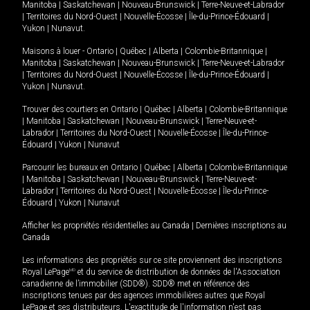
Manitoba
|
Saskatchewan
|
Nouveau-Brunswick
|
Terre-Neuve-et-Labrador
|
Territoires du Nord-Ouest
|
Nouvelle-Écosse
|
Île-du-Prince-Édouard
|
Yukon
|
Nunavut
.
Maisons à louer -
Ontario
|
Québec
|
Alberta
|
Colombie-Britannique
|
Manitoba
|
Saskatchewan
|
Nouveau-Brunswick
|
Terre-Neuve-et-Labrador
|
Territoires du Nord-Ouest
|
Nouvelle-Écosse
|
Île-du-Prince-Édouard
|
Yukon
|
Nunavut
.
Trouver des courtiers en
Ontario
|
Québec
|
Alberta
|
Colombie-Britannique
|
Manitoba
|
Saskatchewan
|
Nouveau-Brunswick
|
Terre-Neuve-et-
Labrador
|
Territoires du Nord-Ouest
|
Nouvelle-Écosse
|
Île-du-Prince-
Édouard
|
Yukon
|
Nunavut
Parcourir les bureaux en
Ontario
|
Québec
|
Alberta
|
Colombie-Britannique
|
Manitoba
|
Saskatchewan
|
Nouveau-Brunswick
|
Terre-Neuve-et-
Labrador
|
Territoires du Nord-Ouest
|
Nouvelle-Écosse
|
Île-du-Prince-
Édouard
|
Yukon
|
Nunavut
Afficher les propriétés résidentielles au Canada
|
Dernières inscriptions au
Canada
Les informations des propriétés sur ce site proviennent des inscriptions
Royal LePage
MD
et du service de distribution de données de l'Association
canadienne de l’immobilier (SDD®). SDD® met en référence des
inscriptions tenues par des agences immobilières autres que Royal
LePage et ses distributeurs. L'exactitude de l'information n'est pas