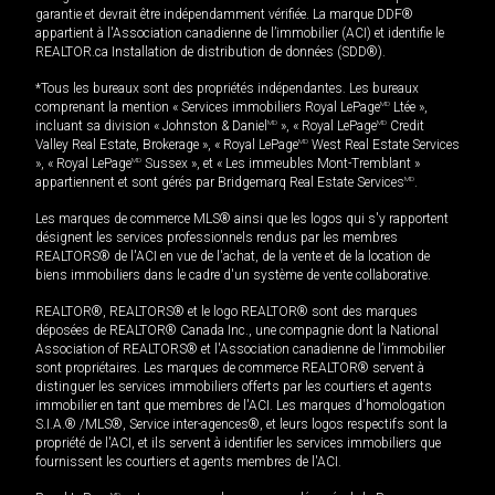
garantie et devrait être indépendamment vérifiée. La marque DDF®
appartient à l'Association canadienne de l’immobilier (ACI) et identifie le
REALTOR.ca Installation de distribution de données (SDD®).
*Tous les bureaux sont des propriétés indépendantes. Les bureaux
comprenant la mention « Services immobiliers Royal LePage
MD
Ltée »,
incluant sa division « Johnston & Daniel
MD
», « Royal LePage
MD
Credit
Valley Real Estate, Brokerage », « Royal LePage
MD
West Real Estate Services
», « Royal LePage
MD
Sussex », et « Les immeubles Mont-Tremblant »
appartiennent et sont gérés par Bridgemarq Real Estate Services
MD
.
Les marques de commerce MLS® ainsi que les logos qui s'y rapportent
désignent les services professionnels rendus par les membres
REALTORS® de l'ACI en vue de l'achat, de la vente et de la location de
biens immobiliers dans le cadre d'un système de vente collaborative.
REALTOR®, REALTORS® et le logo REALTOR® sont des marques
déposées de REALTOR® Canada Inc., une compagnie dont la National
Association of REALTORS® et l'Association canadienne de l’immobilier
sont propriétaires. Les marques de commerce REALTOR® servent à
distinguer les services immobiliers offerts par les courtiers et agents
immobilier en tant que membres de l'ACI. Les marques d'homologation
S.I.A.® /MLS®, Service inter-agences®, et leurs logos respectifs sont la
propriété de l'ACI, et ils servent à identifier les services immobiliers que
fournissent les courtiers et agents membres de l'ACI.
MD