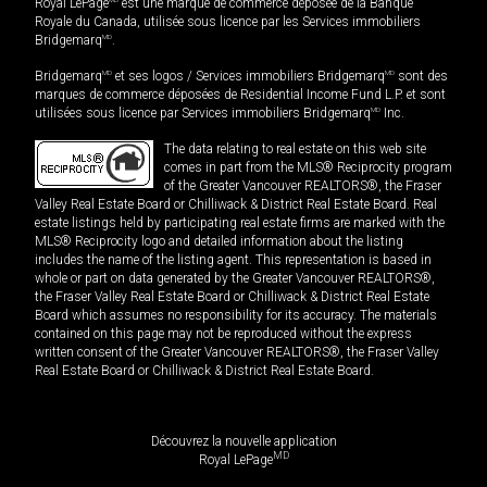
Royal LePage
est une marque de commerce déposée de la Banque
Royale du Canada, utilisée sous licence par les Services immobiliers
Bridgemarq
MD
.
Bridgemarq
MD
et ses logos / Services immobiliers Bridgemarq
MD
sont des
marques de commerce déposées de Residential Income Fund L.P. et sont
utilisées sous licence par Services immobiliers Bridgemarq
MD
Inc.
The data relating to real estate on this web site
comes in part from the MLS® Reciprocity program
of the Greater Vancouver REALTORS®, the Fraser
Valley Real Estate Board or Chilliwack & District Real Estate Board. Real
estate listings held by participating real estate firms are marked with the
MLS® Reciprocity logo and detailed information about the listing
includes the name of the listing agent. This representation is based in
whole or part on data generated by the Greater Vancouver REALTORS®,
the Fraser Valley Real Estate Board or Chilliwack & District Real Estate
Board which assumes no responsibility for its accuracy. The materials
contained on this page may not be reproduced without the express
written consent of the Greater Vancouver REALTORS®, the Fraser Valley
Real Estate Board or Chilliwack & District Real Estate Board.
Découvrez la nouvelle application
MD
Royal LePage