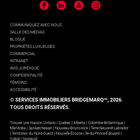
Facebook
LinkedIn
YouTube
Instagram
COMMUNIQUEZ AVEC NOUS
SALLE DES MÉDIAS
BLOGUE
PROPRIÉTÉS LUXUEUSES
COMMERCIAL
INTRANET
AVIS JURIDIQUE
CONFIDENTIALITÉ
TÉMOINS
ACCESSIBILITÉ
© SERVICES IMMOBILIERS BRIDGEMARQ
, 2026.
MD
TOUS DROITS RÉSERVÉS.
Trouver une maison
Ontario
|
Québec
|
Alberta
|
Colombie-Britannique
|
Manitoba
|
Saskatchewan
|
Nouveau-Brunswick
|
Terre-Neuve-et-Labrador
|
Territoires du Nord-Ouest
|
Nouvelle-Écosse
|
Île-du-Prince-Édouard
|
Yukon
|
Nunavut
.