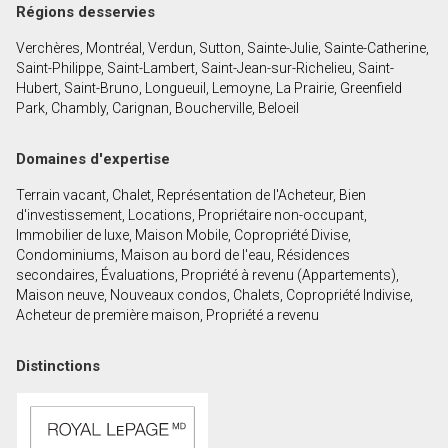
Régions desservies
Verchères, Montréal, Verdun, Sutton, Sainte-Julie, Sainte-Catherine,
En cliquant sur le bouton « soumettre », vous
Saint-Philippe, Saint-Lambert, Saint-Jean-sur-Richelieu, Saint-
consentez à nos conditions d'utilisation et vous
Hubert, Saint-Bruno, Longueuil, Lemoyne, La Prairie, Greenfield
nous fournissez l'autorisation écrite de
Park, Chambly, Carignan, Boucherville, Beloeil
communiquer avec vous.
Domaines d'expertise
Terrain vacant, Chalet, Représentation de l'Acheteur, Bien
d'investissement, Locations, Propriétaire non-occupant,
Immobilier de luxe, Maison Mobile, Copropriété Divise,
Condominiums, Maison au bord de l'eau, Résidences
secondaires, Évaluations, Propriété à revenu (Appartements),
Maison neuve, Nouveaux condos, Chalets, Copropriété Indivise,
Acheteur de première maison, Propriété a revenu
Distinctions