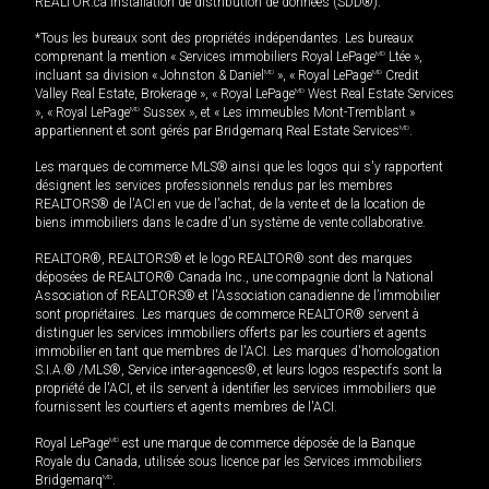
REALTOR.ca Installation de distribution de données (SDD®).
*Tous les bureaux sont des propriétés indépendantes. Les bureaux
comprenant la mention « Services immobiliers Royal LePage
MD
Ltée »,
incluant sa division « Johnston & Daniel
MD
», « Royal LePage
MD
Credit
Valley Real Estate, Brokerage », « Royal LePage
MD
West Real Estate Services
», « Royal LePage
MD
Sussex », et « Les immeubles Mont-Tremblant »
appartiennent et sont gérés par Bridgemarq Real Estate Services
MD
.
Les marques de commerce MLS® ainsi que les logos qui s'y rapportent
désignent les services professionnels rendus par les membres
REALTORS® de l'ACI en vue de l'achat, de la vente et de la location de
biens immobiliers dans le cadre d'un système de vente collaborative.
REALTOR®, REALTORS® et le logo REALTOR® sont des marques
déposées de REALTOR® Canada Inc., une compagnie dont la National
Association of REALTORS® et l'Association canadienne de l’immobilier
sont propriétaires. Les marques de commerce REALTOR® servent à
distinguer les services immobiliers offerts par les courtiers et agents
immobilier en tant que membres de l'ACI. Les marques d'homologation
S.I.A.® /MLS®, Service inter-agences®, et leurs logos respectifs sont la
propriété de l'ACI, et ils servent à identifier les services immobiliers que
fournissent les courtiers et agents membres de l'ACI.
Royal LePage
MD
est une marque de commerce déposée de la Banque
Royale du Canada, utilisée sous licence par les Services immobiliers
Bridgemarq
MD
.