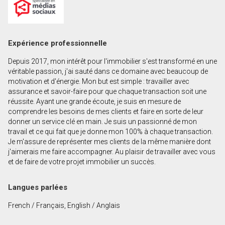
Prénom
et
Nom
Courriel
Expérience professionnelle
Depuis 2017, mon intérêt pour l'immobilier s'est transformé en une
Téléphone
véritable passion, j'ai sauté dans ce domaine avec beaucoup de
(Optionnel)
motivation et d'énergie. Mon but est simple : travailler avec
assurance et savoir-faire pour que chaque transaction soit une
Message
réussite. Ayant une grande écoute, je suis en mesure de
comprendre les besoins de mes clients et faire en sorte de leur
donner un service clé en main. Je suis un passionné de mon
travail et ce qui fait que je donne mon 100% à chaque transaction.
Je m'assure de représenter mes clients de la même manière dont
j'aimerais me faire accompagner. Au plaisir de travailler avec vous
et de faire de votre projet immobilier un succès.
Langues parlées
French / Français, English / Anglais