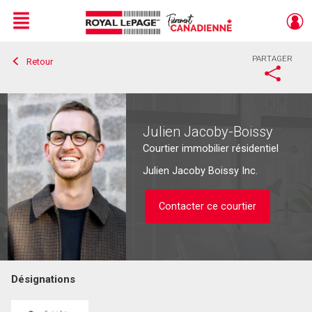
Menu
PARTAGER
Retour
Live
En Direct
Julien Jacoby-Boissy
Courtier immobilier résidentiel
Julien Jacoby Boissy Inc.
Contacter ce courtier
Désignations
Contacter ce courtier