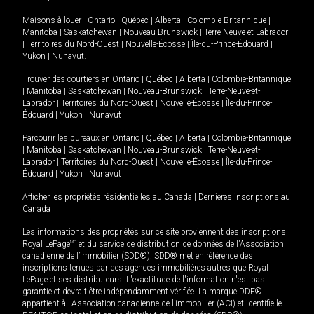
Maisons à louer -
Ontario
|
Québec
|
Alberta
|
Colombie-Britannique
|
Manitoba
|
Saskatchewan
|
Nouveau-Brunswick
|
Terre-Neuve-et-Labrador
|
Territoires du Nord-Ouest
|
Nouvelle-Écosse
|
Île-du-Prince-Édouard
|
Yukon
|
Nunavut
.
Trouver des courtiers en
Ontario
|
Québec
|
Alberta
|
Colombie-Britannique
|
Manitoba
|
Saskatchewan
|
Nouveau-Brunswick
|
Terre-Neuve-et-
Labrador
|
Territoires du Nord-Ouest
|
Nouvelle-Écosse
|
Île-du-Prince-
Édouard
|
Yukon
|
Nunavut
Parcourir les bureaux en
Ontario
|
Québec
|
Alberta
|
Colombie-Britannique
|
Manitoba
|
Saskatchewan
|
Nouveau-Brunswick
|
Terre-Neuve-et-
Labrador
|
Territoires du Nord-Ouest
|
Nouvelle-Écosse
|
Île-du-Prince-
Édouard
|
Yukon
|
Nunavut
Afficher les propriétés résidentielles au Canada
|
Dernières inscriptions au
Canada
Les informations des propriétés sur ce site proviennent des inscriptions
Royal LePage
MD
et du service de distribution de données de l'Association
canadienne de l’immobilier (SDD®). SDD® met en référence des
inscriptions tenues par des agences immobilières autres que Royal
LePage et ses distributeurs. L'exactitude de l'information n'est pas
garantie et devrait être indépendamment vérifiée. La marque DDF®
appartient à l'Association canadienne de l’immobilier (ACI) et identifie le