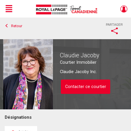
Menu
PARTAGER
Retour
Live
En Direct
Claudie Jacoby
Courtier Immobilier
Claudie Jacoby Inc.
Contacter ce courtier
Désignations
Contacter ce courtier