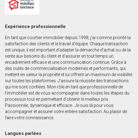
Prénom
et
Nom
Courriel
Expérience professionnelle
En tant que courtier immobilier depuis 1998, j'ai comme priorité la
Téléphone
satisfaction des clients et le travail d'équipe. Chaque transaction
(Optionnel)
est unique, il est important d'adapter la démarche d'achat ou de la
vente aux besoins du client et d'assurer en tout temps un
Message
encadrement efficace et une communication continue. Grâce à
des outils de commercialisation modernes et performants, qui
mettent en valeur la propriété et lui offrent un maximum de visibilité
sur toutes les plateformes. J'assure la réussite des transactions
qui me sont confiées. Mon rôle en tant que professionnelle de
l'immobilier est de vous accompagner dans toutes les étapes du
processus tout en permettant d'obtenir le meilleur prix.
Passionnée, dynamique et efficace...Je suis là pour vous
accompagner et assurer votre entière satisfaction. Au plaisir de
faire votre connaissance.
Langues parlées