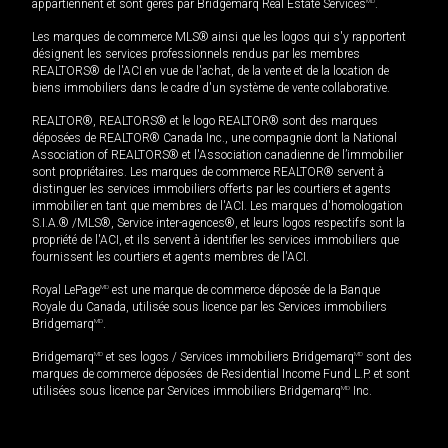
appartiennent et sont gérés par Bridgemarq Real Estate Services
MD
.
Les marques de commerce MLS® ainsi que les logos qui s'y rapportent
désignent les services professionnels rendus par les membres
REALTORS® de l'ACI en vue de l'achat, de la vente et de la location de
biens immobiliers dans le cadre d'un système de vente collaborative.
REALTOR®, REALTORS® et le logo REALTOR® sont des marques
déposées de REALTOR® Canada Inc., une compagnie dont la National
Association of REALTORS® et l'Association canadienne de l’immobilier
sont propriétaires. Les marques de commerce REALTOR® servent à
distinguer les services immobiliers offerts par les courtiers et agents
immobilier en tant que membres de l'ACI. Les marques d'homologation
S.I.A.® /MLS®, Service inter-agences®, et leurs logos respectifs sont la
propriété de l'ACI, et ils servent à identifier les services immobiliers que
fournissent les courtiers et agents membres de l'ACI.
Royal LePage
MD
est une marque de commerce déposée de la Banque
Royale du Canada, utilisée sous licence par les Services immobiliers
Bridgemarq
MD
.
Bridgemarq
MD
et ses logos / Services immobiliers Bridgemarq
MD
sont des
marques de commerce déposées de Residential Income Fund L.P. et sont
utilisées sous licence par Services immobiliers Bridgemarq
MD
Inc.