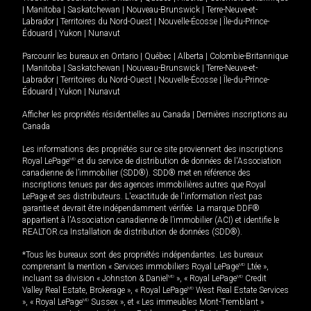
|
Manitoba
|
Saskatchewan
|
Nouveau-Brunswick
|
Terre-Neuve-et-
Labrador
|
Territoires du Nord-Ouest
|
Nouvelle-Écosse
|
Île-du-Prince-
Édouard
|
Yukon
|
Nunavut
Parcourir les bureaux en
Ontario
|
Québec
|
Alberta
|
Colombie-Britannique
|
Manitoba
|
Saskatchewan
|
Nouveau-Brunswick
|
Terre-Neuve-et-
Labrador
|
Territoires du Nord-Ouest
|
Nouvelle-Écosse
|
Île-du-Prince-
Édouard
|
Yukon
|
Nunavut
Afficher les propriétés résidentielles au Canada
|
Dernières inscriptions au
Canada
Les informations des propriétés sur ce site proviennent des inscriptions
Royal LePage
MD
et du service de distribution de données de l'Association
canadienne de l’immobilier (SDD®). SDD® met en référence des
inscriptions tenues par des agences immobilières autres que Royal
LePage et ses distributeurs. L'exactitude de l'information n'est pas
garantie et devrait être indépendamment vérifiée. La marque DDF®
appartient à l'Association canadienne de l’immobilier (ACI) et identifie le
REALTOR.ca Installation de distribution de données (SDD®).
*Tous les bureaux sont des propriétés indépendantes. Les bureaux
comprenant la mention « Services immobiliers Royal LePage
MD
Ltée »,
incluant sa division « Johnston & Daniel
MD
», « Royal LePage
MD
Credit
Valley Real Estate, Brokerage », « Royal LePage
MD
West Real Estate Services
», « Royal LePage
MD
Sussex », et « Les immeubles Mont-Tremblant »