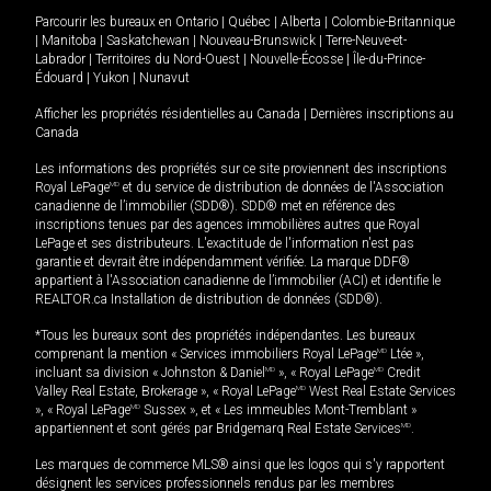
Parcourir les bureaux en
Ontario
|
Québec
|
Alberta
|
Colombie-Britannique
|
Manitoba
|
Saskatchewan
|
Nouveau-Brunswick
|
Terre-Neuve-et-
Labrador
|
Territoires du Nord-Ouest
|
Nouvelle-Écosse
|
Île-du-Prince-
Édouard
|
Yukon
|
Nunavut
Afficher les propriétés résidentielles au Canada
|
Dernières inscriptions au
Canada
Les informations des propriétés sur ce site proviennent des inscriptions
Royal LePage
MD
et du service de distribution de données de l'Association
canadienne de l’immobilier (SDD®). SDD® met en référence des
inscriptions tenues par des agences immobilières autres que Royal
LePage et ses distributeurs. L'exactitude de l'information n'est pas
garantie et devrait être indépendamment vérifiée. La marque DDF®
appartient à l'Association canadienne de l’immobilier (ACI) et identifie le
REALTOR.ca Installation de distribution de données (SDD®).
*Tous les bureaux sont des propriétés indépendantes. Les bureaux
comprenant la mention « Services immobiliers Royal LePage
MD
Ltée »,
incluant sa division « Johnston & Daniel
MD
», « Royal LePage
MD
Credit
Valley Real Estate, Brokerage », « Royal LePage
MD
West Real Estate Services
», « Royal LePage
MD
Sussex », et « Les immeubles Mont-Tremblant »
appartiennent et sont gérés par Bridgemarq Real Estate Services
MD
.
Les marques de commerce MLS® ainsi que les logos qui s'y rapportent
désignent les services professionnels rendus par les membres