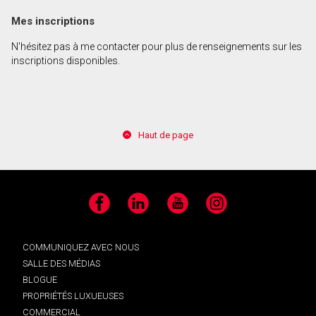
Mes inscriptions
En cliquant sur le bouton « soumettre », vous
N'hésitez pas à me contacter pour plus de renseignements sur les
consentez à nos conditions d'utilisation et vous
inscriptions disponibles.
nous fournissez l'autorisation écrite de
communiquer avec vous.
Haut de page
Facebook
LinkedIn
YouTube
Instagram
COMMUNIQUEZ AVEC NOUS
SALLE DES MÉDIAS
BLOGUE
PROPRIÉTÉS LUXUEUSES
COMMERCIAL