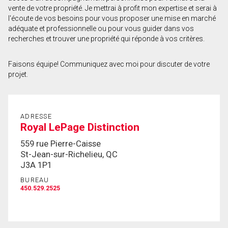
vente de votre propriété. Je mettrai à profit mon expertise et serai à
Prénom
l'écoute de vos besoins pour vous proposer une mise en marché
et
adéquate et professionnelle ou pour vous guider dans vos
Nom
recherches et trouver une propriété qui réponde à vos critères.
Courriel
Faisons équipe! Communiquez avec moi pour discuter de votre
Téléphone
projet.
(Optionnel)
Message
ADRESSE
Royal LePage Distinction
559 rue Pierre-Caisse
St-Jean-sur-Richelieu, QC
J3A 1P1
BUREAU
450.529.2525