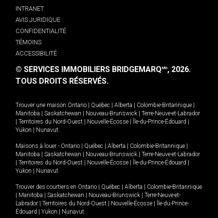
INTRANET
AVIS JURIDIQUE
CONFIDENTIALITÉ
TÉMOINS
ACCESSIBILITÉ
© SERVICES IMMOBILIERS BRIDGEMARQ
, 2026.
MD
TOUS DROITS RÉSERVÉS.
Trouver une maison
Ontario
|
Québec
|
Alberta
|
Colombie-Britannique
|
Manitoba
|
Saskatchewan
|
Nouveau-Brunswick
|
Terre-Neuve-et-Labrador
|
Territoires du Nord-Ouest
|
Nouvelle-Écosse
|
Île-du-Prince-Édouard
|
Yukon
|
Nunavut
.
Maisons à louer -
Ontario
|
Québec
|
Alberta
|
Colombie-Britannique
|
Manitoba
|
Saskatchewan
|
Nouveau-Brunswick
|
Terre-Neuve-et-Labrador
|
Territoires du Nord-Ouest
|
Nouvelle-Écosse
|
Île-du-Prince-Édouard
|
Yukon
|
Nunavut
.
Trouver des courtiers en
Ontario
|
Québec
|
Alberta
|
Colombie-Britannique
|
Manitoba
|
Saskatchewan
|
Nouveau-Brunswick
|
Terre-Neuve-et-
Labrador
|
Territoires du Nord-Ouest
|
Nouvelle-Écosse
|
Île-du-Prince-
Édouard
|
Yukon
|
Nunavut