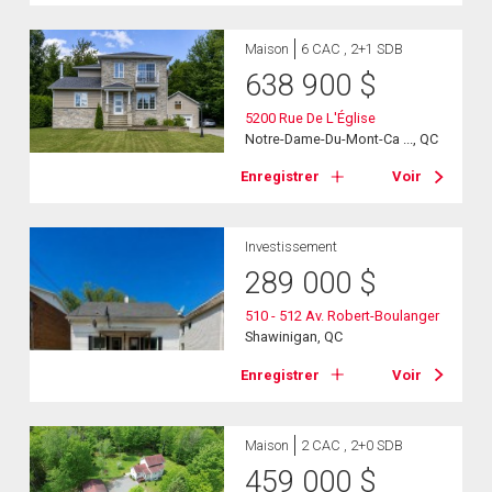
Maison
6 CAC , 2+1 SDB
638 900
$
5200 Rue De L'Église
Notre-Dame-Du-Mont-Ca ..., QC
Enregistrer
Voir
Investissement
289 000
$
510 - 512 Av. Robert-Boulanger
Shawinigan, QC
Enregistrer
Voir
Maison
2 CAC , 2+0 SDB
459 000
$