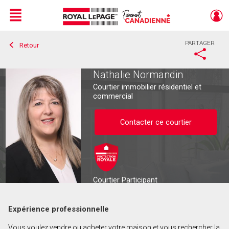
Menu
PARTAGER
Retour
Live
En Direct
Nathalie Normandin
Courtier immobilier résidentiel et
commercial
Contacter ce courtier
Courtier Participant
Expérience professionnelle
Contacter ce courtier
Vous voulez vendre ou acheter votre maison et vous rechercher la