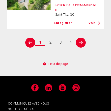
520 Ch. De La Petite-Mékinac
N.
Saint-Tite, QC
Enregistrer
Voir
1
2
3
4
prev
next
Haut de page
Facebook
LinkedIn
YouTube
Instagram
COMMUNIQUEZ AVEC NOUS
SALLE DES MÉDIAS