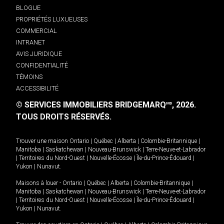
BLOGUE
PROPRIÉTÉS LUXUEUSES
COMMERCIAL
INTRANET
AVIS JURIDIQUE
CONFIDENTIALITÉ
TÉMOINS
ACCESSIBILITÉ
© SERVICES IMMOBILIERS BRIDGEMARQ
, 2026.
MD
TOUS DROITS RÉSERVÉS.
Trouver une maison
Ontario
|
Québec
|
Alberta
|
Colombie-Britannique
|
Manitoba
|
Saskatchewan
|
Nouveau-Brunswick
|
Terre-Neuve-et-Labrador
|
Territoires du Nord-Ouest
|
Nouvelle-Écosse
|
Île-du-Prince-Édouard
|
Yukon
|
Nunavut
.
Maisons à louer -
Ontario
|
Québec
|
Alberta
|
Colombie-Britannique
|
Manitoba
|
Saskatchewan
|
Nouveau-Brunswick
|
Terre-Neuve-et-Labrador
|
Territoires du Nord-Ouest
|
Nouvelle-Écosse
|
Île-du-Prince-Édouard
|
Yukon
|
Nunavut
.