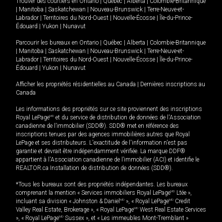
Trouver des courtiers en
Ontario
|
Québec
|
Alberta
|
Colombie-Britannique
|
Manitoba
|
Saskatchewan
|
Nouveau-Brunswick
|
Terre-Neuve-et-
Labrador
|
Territoires du Nord-Ouest
|
Nouvelle-Écosse
|
Île-du-Prince-
Édouard
|
Yukon
|
Nunavut
Parcourir les bureaux en
Ontario
|
Québec
|
Alberta
|
Colombie-Britannique
|
Manitoba
|
Saskatchewan
|
Nouveau-Brunswick
|
Terre-Neuve-et-
Labrador
|
Territoires du Nord-Ouest
|
Nouvelle-Écosse
|
Île-du-Prince-
Édouard
|
Yukon
|
Nunavut
Afficher les propriétés résidentielles au Canada
|
Dernières inscriptions au
Canada
Les informations des propriétés sur ce site proviennent des inscriptions
Royal LePage
MD
et du service de distribution de données de l'Association
canadienne de l’immobilier (SDD®). SDD® met en référence des
inscriptions tenues par des agences immobilières autres que Royal
LePage et ses distributeurs. L'exactitude de l'information n'est pas
garantie et devrait être indépendamment vérifiée. La marque DDF®
appartient à l'Association canadienne de l’immobilier (ACI) et identifie le
REALTOR.ca Installation de distribution de données (SDD®).
*Tous les bureaux sont des propriétés indépendantes. Les bureaux
comprenant la mention « Services immobiliers Royal LePage
MD
Ltée »,
incluant sa division « Johnston & Daniel
MD
», « Royal LePage
MD
Credit
Valley Real Estate, Brokerage », « Royal LePage
MD
West Real Estate Services
», « Royal LePage
MD
Sussex », et « Les immeubles Mont-Tremblant »