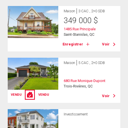
Maison
3 CAC , 2+0 SDB
349 000
$
1485 Rue Principale
Saint-Stanislas, QC
Enregistrer
Voir
Maison
5 CAC , 2+0 SDB
680 Rue Monique-Dupont
Trois-Rivières, QC
VENDU
VENDU
Voir
Investissement