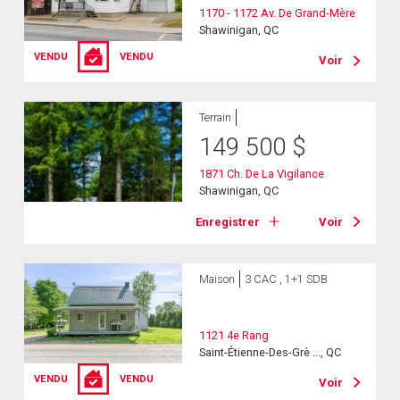
1170 - 1172 Av. De Grand-Mère
Shawinigan, QC
VENDU
VENDU
Voir
Terrain
149 500
$
1871 Ch. De La Vigilance
Shawinigan, QC
Enregistrer
Voir
Maison
3 CAC , 1+1 SDB
1121 4e Rang
Saint-Étienne-Des-Grè ..., QC
VENDU
VENDU
Voir