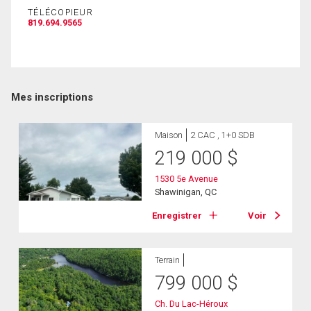
TÉLÉCOPIEUR
819.694.9565
Mes inscriptions
Maison
2 CAC , 1+0 SDB
219 000
$
1530 5e Avenue
Shawinigan, QC
Enregistrer
Voir
Terrain
799 000
$
Ch. Du Lac-Héroux