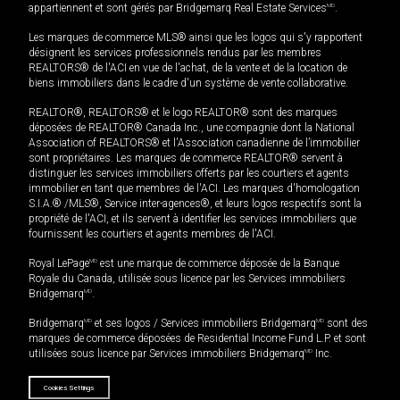
appartiennent et sont gérés par Bridgemarq Real Estate Services
MD
.
Les marques de commerce MLS® ainsi que les logos qui s'y rapportent
désignent les services professionnels rendus par les membres
REALTORS® de l'ACI en vue de l'achat, de la vente et de la location de
biens immobiliers dans le cadre d'un système de vente collaborative.
REALTOR®, REALTORS® et le logo REALTOR® sont des marques
déposées de REALTOR® Canada Inc., une compagnie dont la National
Association of REALTORS® et l'Association canadienne de l’immobilier
sont propriétaires. Les marques de commerce REALTOR® servent à
distinguer les services immobiliers offerts par les courtiers et agents
immobilier en tant que membres de l'ACI. Les marques d'homologation
S.I.A.® /MLS®, Service inter-agences®, et leurs logos respectifs sont la
propriété de l'ACI, et ils servent à identifier les services immobiliers que
fournissent les courtiers et agents membres de l'ACI.
Royal LePage
MD
est une marque de commerce déposée de la Banque
Royale du Canada, utilisée sous licence par les Services immobiliers
Bridgemarq
MD
.
Bridgemarq
MD
et ses logos / Services immobiliers Bridgemarq
MD
sont des
marques de commerce déposées de Residential Income Fund L.P. et sont
utilisées sous licence par Services immobiliers Bridgemarq
MD
Inc.
Cookies Settings