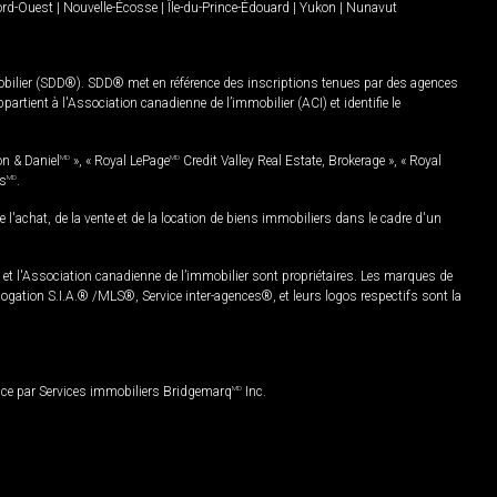
Nord-Ouest
|
Nouvelle-Écosse
|
Île-du-Prince-Édouard
|
Yukon
|
Nunavut
mobilier (SDD®). SDD® met en référence des inscriptions tenues par des agences
rtient à l'Association canadienne de l’immobilier (ACI) et identifie le
on & Daniel
MD
», « Royal LePage
MD
Credit Valley Real Estate, Brokerage », « Royal
es
MD
.
chat, de la vente et de la location de biens immobiliers dans le cadre d'un
Association canadienne de l’immobilier sont propriétaires. Les marques de
ation S.I.A.® /MLS®, Service inter-agences®, et leurs logos respectifs sont la
nce par Services immobiliers Bridgemarq
MD
Inc.