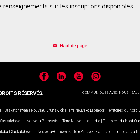
 renseignements sur les inscriptions disponibles.
Haut de page
onsentez à nos conditions d'utilisation et vous nous fournissez l'au
Facebook
LinkedIn
YouTube
Instagram
ROITS RÉSERVÉS.
COMMUNIQUEZ AVEC NOUS
SALL
a
|
Saskatchewan
|
Nouveau-Brunswick
|
Terre-Neuve-et-Labrador
|
Territoires du Nord
Saskatchewan
|
Nouveau-Brunswick
|
Terre-Neuve-et-Labrador
|
Territoires du Nord-Ou
itoba
|
Saskatchewan
|
Nouveau-Brunswick
|
Terre-Neuve-et-Labrador
|
Territoires du 