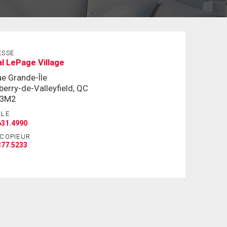
ESSE
l LePage Village
ue Grande-Île
berry-de-Valleyfield, QC
 3M2
ILE
631.4990
ÉCOPIEUR
377.5233