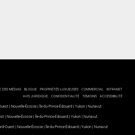
torisation écrite de communiquer avec vous.
E DES MÉDIAS
BLOGUE
PROPRIÉTÉS LUXUEUSES
COMMERCIAL
INTRANET
AVIS JURIDIQUE
CONFIDENTIALITÉ
TÉMOINS
ACCESSIBILITÉ
-Ouest
|
Nouvelle-Écosse
|
Île-du-Prince-Édouard
|
Yukon
|
Nunavut
.
est
|
Nouvelle-Écosse
|
Île-du-Prince-Édouard
|
Yukon
|
Nunavut
.
Nord-Ouest
|
Nouvelle-Écosse
|
Île-du-Prince-Édouard
|
Yukon
|
Nunavut