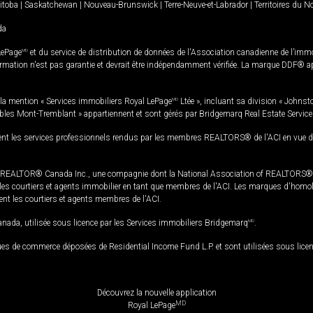
itoba
|
Saskatchewan
|
Nouveau-Brunswick
|
Terre-Neuve-et-Labrador
|
Territoires du 
da
LePage
MD
et du service de distribution de données de l'Association canadienne de l’im
rmation n'est pas garantie et devrait être indépendamment vérifiée. La marque DDF® appa
la mention « Services immobiliers Royal LePage
MD
Ltée », incluant sa division « Johnst
bles Mont-Tremblant » appartiennent et sont gérés par Bridgemarq Real Estate Servic
 les services professionnels rendus par les membres REALTORS® de l'ACI en vue de l'a
TOR® Canada Inc., une compagnie dont la National Association of REALTORS® et l'
s courtiers et agents immobilier en tant que membres de l'ACI. Les marques d'homolog
ssent les courtiers et agents membres de l'ACI.
da, utilisée sous licence par les Services immobiliers Bridgemarq
MD
.
s de commerce déposées de Residential Income Fund L.P. et sont utilisées sous lice
Découvrez la nouvelle application
MD
Royal LePage