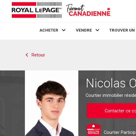
ACHETER
VENDRE
TROUVER UN
Live
En Direct
Retour
Nicolas O
Courtier immobilier réside
Contacter ce co
Courtier Partici