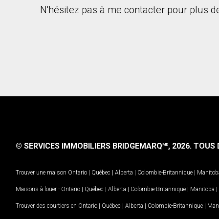
N'hésitez pas à me contacter pour plus de
En cliquant sur le bouton « soumettre », vous c
© SERVICES IMMOBILIERS BRIDGEMARQ
, 2026.
TOUS D
MD
Trouver une maison
Ontario
|
Québec
|
Alberta
|
Colombie-Britannique
|
Manitob
Maisons à louer -
Ontario
|
Québec
|
Alberta
|
Colombie-Britannique
|
Manitoba
|
Trouver des courtiers en
Ontario
|
Québec
|
Alberta
|
Colombie-Britannique
|
Man