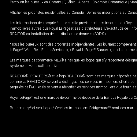
Parcourir les bureaux en
Ontario
|
Québec
|
Alberta
|
Colombie-Britannique
|
Man
Afficher les propriétés résidentielles au Canada
|
Dernières inscriptions au Cana
Les informations des propriétés sur ce site proviennent des inscriptions Royal 
immobilières autres que Royal LePage et ses distributeurs. L'exactitude de l'info
REALTOR.ca Installation de distribution de données (SDD®).
*Tous les bureaux sont des propriétés indépendantes. Les bureaux comprenant 
LePage
MD
West Real Estate Services », « Royal LePage
MD
Sussex », et « Les immeu
Les marques de commerce MLS® ainsi que les logos qui s'y rapportent désignent
système de vente collaborative.
REALTOR®, REALTORS® et le logo REALTOR® sont des marques déposées de REAL
commerce REALTOR® servent à distinguer les services immobiliers offerts par le
propriété de l'ACI, et ils servent à identifier les services immobiliers que fourni
Royal LePage
MD
est une marque de commerce déposée de la Banque Royale du Cana
Bridgemarq
MD
et ses logos / Services immobiliers Bridgemarq
MD
sont des marque