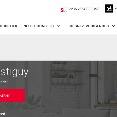
ZoneInvestisseurs RLP
 COURTIER
INFO ET CONSEILS
JOIGNEZ-VOUS À NOUS
stiguy
ntiel
urtier
pant