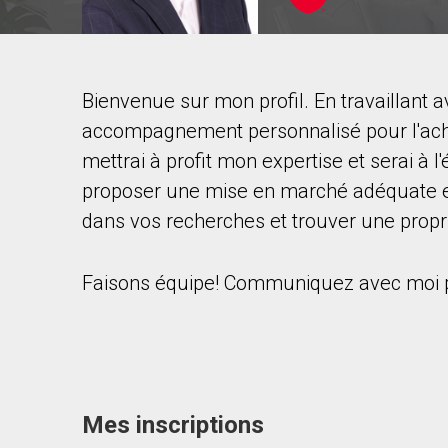
Bienvenue sur mon profil. En travaillant 
Contacter ce courtier
accompagnement personnalisé pour l'achat
Prénom
mettrai à profit mon expertise et serai à 
et
Nom
proposer une mise en marché adéquate et
Courriel
dans vos recherches et trouver une propri
Téléphone
(Optionnel)
Faisons équipe! Communiquez avec moi po
Message
Mes inscriptions