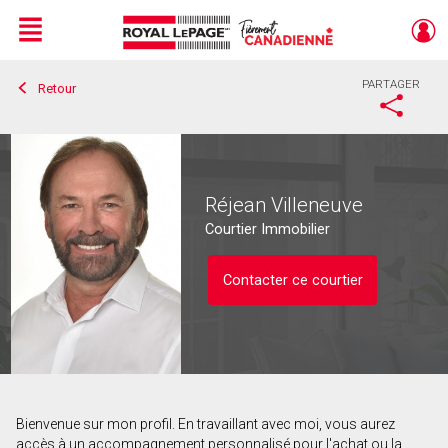
Menu
PARTAGER
Retour
Live
En Direct
Réjean Villeneuve
Courtier Immobilier
Contacter ce courtier
Bienvenue sur mon profil. En travaillant avec moi, vous aurez
Contacter ce courtier
accès à un accompagnement personnalisé pour l'achat ou la