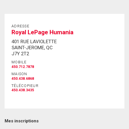
En cliquant sur le bouton « soumettre », vous
consentez à nos conditions d'utilisation et vous
ADRESSE
nous fournissez l'autorisation écrite de
Royal LePage Humania
communiquer avec vous.
401 RUE LAVIOLETTE
SAINT-JEROME, QC
J7Y 2T2
MOBILE
450.712.7878
MAISON
450.438.6868
TÉLÉCOPIEUR
450.438.3435
Mes inscriptions