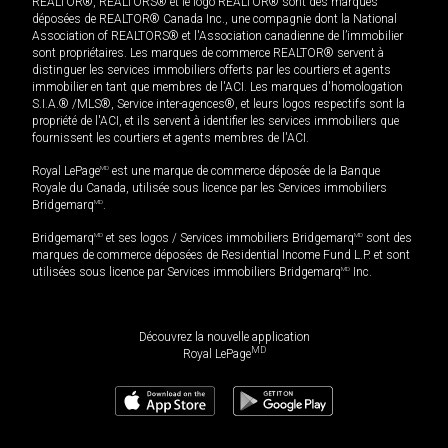
REALTOR®, REALTORS® et le logo REALTOR® sont des marques
déposées de REALTOR® Canada Inc., une compagnie dont la National
Association of REALTORS® et l'Association canadienne de l’immobilier
sont propriétaires. Les marques de commerce REALTOR® servent à
distinguer les services immobiliers offerts par les courtiers et agents
immobilier en tant que membres de l'ACI. Les marques d'homologation
S.I.A.® /MLS®, Service inter-agences®, et leurs logos respectifs sont la
propriété de l'ACI, et ils servent à identifier les services immobiliers que
fournissent les courtiers et agents membres de l'ACI.
Royal LePage
MD
est une marque de commerce déposée de la Banque
Royale du Canada, utilisée sous licence par les Services immobiliers
Bridgemarq
MD
.
Bridgemarq
MD
et ses logos / Services immobiliers Bridgemarq
MD
sont des
marques de commerce déposées de Residential Income Fund L.P. et sont
utilisées sous licence par Services immobiliers Bridgemarq
MD
Inc.
Découvrez la nouvelle application
MD
Royal LePage