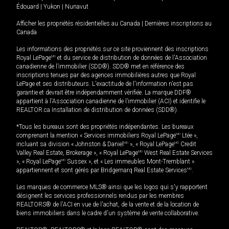
Édouard
|
Yukon
|
Nunavut
Afficher les propriétés résidentielles au Canada
|
Dernières inscriptions au
Canada
Les informations des propriétés sur ce site proviennent des inscriptions
Royal LePage
MD
et du service de distribution de données de l'Association
canadienne de l’immobilier (SDD®). SDD® met en référence des
inscriptions tenues par des agences immobilières autres que Royal
LePage et ses distributeurs. L'exactitude de l'information n'est pas
garantie et devrait être indépendamment vérifiée. La marque DDF®
appartient à l'Association canadienne de l’immobilier (ACI) et identifie le
REALTOR.ca Installation de distribution de données (SDD®).
*Tous les bureaux sont des propriétés indépendantes. Les bureaux
comprenant la mention « Services immobiliers Royal LePage
MD
Ltée »,
incluant sa division « Johnston & Daniel
MD
», « Royal LePage
MD
Credit
Valley Real Estate, Brokerage », « Royal LePage
MD
West Real Estate Services
», « Royal LePage
MD
Sussex », et « Les immeubles Mont-Tremblant »
appartiennent et sont gérés par Bridgemarq Real Estate Services
MD
.
Les marques de commerce MLS® ainsi que les logos qui s'y rapportent
désignent les services professionnels rendus par les membres
REALTORS® de l'ACI en vue de l'achat, de la vente et de la location de
biens immobiliers dans le cadre d'un système de vente collaborative.