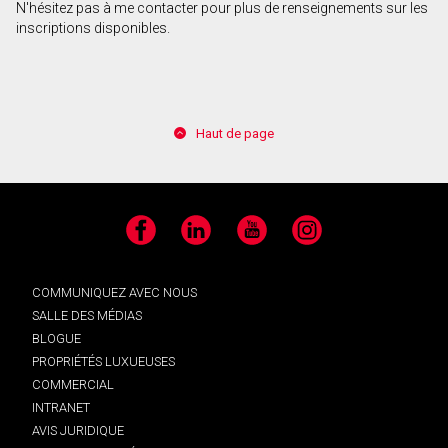
N'hésitez pas à me contacter pour plus de renseignements sur les
inscriptions disponibles.
Haut de page
Facebook
LinkedIn
YouTube
Instagram
COMMUNIQUEZ AVEC NOUS
SALLE DES MÉDIAS
BLOGUE
PROPRIÉTÉS LUXUEUSES
COMMERCIAL
INTRANET
AVIS JURIDIQUE