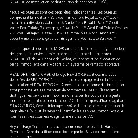
REALTOR.ca Installation de distribution de données (SDD®).
*Tous les bureaux sont des propriétés indépendantes. Les bureaux
comprenant la mention « Services immobiliers Royal LePage
MD
Ltée »,
incluant sa division « Johnston & Daniel
MD
», « Royal LePage
MD
Credit
Valley Real Estate, Brokerage », « Royal LePage
MD
West Real Estate Services
», « Royal LePage
MD
Sussex », et « Les immeubles Mont-Tremblant »
appartiennent et sont gérés par Bridgemarq Real Estate Services
MD
.
Les marques de commerce MLS® ainsi que les logos qui s'y rapportent
désignent les services professionnels rendus par les membres
REALTORS® de l'ACI en vue de l'achat, de la vente et de la location de
biens immobiliers dans le cadre d'un système de vente collaborative.
REALTOR®, REALTORS® et le logo REALTOR® sont des marques
déposées de REALTOR® Canada Inc., une compagnie dont la National
Association of REALTORS® et l'Association canadienne de l’immobilier
sont propriétaires. Les marques de commerce REALTOR® servent à
distinguer les services immobiliers offerts par les courtiers et agents
immobilier en tant que membres de l'ACI. Les marques d'homologation
S.I.A.® /MLS®, Service inter-agences®, et leurs logos respectifs sont la
propriété de l'ACI, et ils servent à identifier les services immobiliers que
fournissent les courtiers et agents membres de l'ACI.
Royal LePage
MD
est une marque de commerce déposée de la Banque
Royale du Canada, utilisée sous licence par les Services immobiliers
Bridgemarq
MD
.