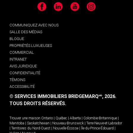
Facebook
LinkedIn
YouTube
Instagram
COMMUNIQUEZ AVEC NOUS
SALLE DES MÉDIAS
BLOGUE
PROPRIÉTÉS LUXUEUSES
COMMERCIAL
INTRANET
AVIS JURIDIQUE
CONFIDENTIALITÉ
TÉMOINS
ACCESSIBILITÉ
© SERVICES IMMOBILIERS BRIDGEMARQ
, 2026.
MD
TOUS DROITS RÉSERVÉS.
Trouver une maison
Ontario
|
Québec
|
Alberta
|
Colombie-Britannique
|
Manitoba
|
Saskatchewan
|
Nouveau-Brunswick
|
Terre-Neuve-et-Labrador
|
Territoires du Nord-Ouest
|
Nouvelle-Écosse
|
Île-du-Prince-Édouard
|