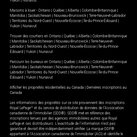
Yukon
|
Nunavut
.
Maisons à louer -
Ontario
|
Québec
|
Alberta
|
Colombie-Britannique
|
Manitoba
|
Saskatchewan
|
Nouveau-Brunswick
|
Terre-Neuve-et-Labrador
|
Territoires du Nord-Ouest
|
Nouvelle-Écosse
|
Île-du-Prince-Édouard
|
Yukon
|
Nunavut
.
Trouver des courtiers en
Ontario
|
Québec
|
Alberta
|
Colombie-Britannique
|
Manitoba
|
Saskatchewan
|
Nouveau-Brunswick
|
Terre-Neuve-et-
Labrador
|
Territoires du Nord-Ouest
|
Nouvelle-Écosse
|
Île-du-Prince-
Édouard
|
Yukon
|
Nunavut
Parcourir les bureaux en
Ontario
|
Québec
|
Alberta
|
Colombie-Britannique
|
Manitoba
|
Saskatchewan
|
Nouveau-Brunswick
|
Terre-Neuve-et-
Labrador
|
Territoires du Nord-Ouest
|
Nouvelle-Écosse
|
Île-du-Prince-
Édouard
|
Yukon
|
Nunavut
Afficher les propriétés résidentielles au Canada
|
Dernières inscriptions au
Canada
Les informations des propriétés sur ce site proviennent des inscriptions
Royal LePage
MD
et du service de distribution de données de l'Association
canadienne de l’immobilier (SDD®). SDD® met en référence des
inscriptions tenues par des agences immobilières autres que Royal
LePage et ses distributeurs. L'exactitude de l'information n'est pas
garantie et devrait être indépendamment vérifiée. La marque DDF®
appartient à l'Association canadienne de l’immobilier (ACI) et identifie le