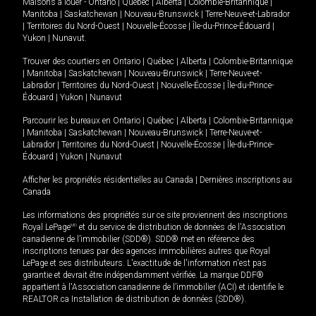
Maisons à louer -
Ontario
|
Québec
|
Alberta
|
Colombie-Britannique
|
Manitoba
|
Saskatchewan
|
Nouveau-Brunswick
|
Terre-Neuve-et-Labrador
|
Territoires du Nord-Ouest
|
Nouvelle-Écosse
|
Île-du-Prince-Édouard
|
Yukon
|
Nunavut
.
Trouver des courtiers en
Ontario
|
Québec
|
Alberta
|
Colombie-Britannique
|
Manitoba
|
Saskatchewan
|
Nouveau-Brunswick
|
Terre-Neuve-et-
Labrador
|
Territoires du Nord-Ouest
|
Nouvelle-Écosse
|
Île-du-Prince-
Édouard
|
Yukon
|
Nunavut
Parcourir les bureaux en
Ontario
|
Québec
|
Alberta
|
Colombie-Britannique
|
Manitoba
|
Saskatchewan
|
Nouveau-Brunswick
|
Terre-Neuve-et-
Labrador
|
Territoires du Nord-Ouest
|
Nouvelle-Écosse
|
Île-du-Prince-
Édouard
|
Yukon
|
Nunavut
Afficher les propriétés résidentielles au Canada
|
Dernières inscriptions au
Canada
Les informations des propriétés sur ce site proviennent des inscriptions
Royal LePage
MD
et du service de distribution de données de l'Association
canadienne de l’immobilier (SDD®). SDD® met en référence des
inscriptions tenues par des agences immobilières autres que Royal
LePage et ses distributeurs. L'exactitude de l'information n'est pas
garantie et devrait être indépendamment vérifiée. La marque DDF®
appartient à l'Association canadienne de l’immobilier (ACI) et identifie le
REALTOR.ca Installation de distribution de données (SDD®).