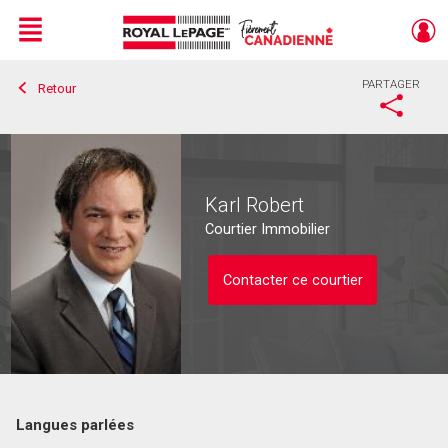
Menu
PARTAGER
Retour
Live
En Direct
Karl Robert
Courtier Immobilier
Contacter ce courtier
Langues parlées
Contacter ce courtier