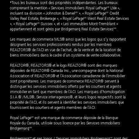
*Tous les bureaux sont des propriétés indépendantes. Les bureaux
comprenant la mention « Services immobiliers Royal LePage
MD
Ltée »,
incluant sa division « Johnston & Daniel
MD
», « Royal LePage
MD
Credit
Valley Real Estate, Brokerage », « Royal LePage
MD
West Real Estate Services
», « Royal LePage
MD
Sussex », et « Les immeubles Mont-Tremblant »
appartiennent et sont gérés par Bridgemarq Real Estate Services
MD
.
Les marques de commerce MLS® ainsi que les logos qui s'y rapportent
désignent les services professionnels rendus par les membres
REALTORS® de l'ACI en vue de l'achat, de la vente et de la location de
biens immobiliers dans le cadre d'un système de vente collaborative.
REALTOR®, REALTORS® et le logo REALTOR® sont des marques
déposées de REALTOR® Canada Inc., une compagnie dont la National
Association of REALTORS® et l'Association canadienne de l’immobilier
sont propriétaires. Les marques de commerce REALTOR® servent à
distinguer les services immobiliers offerts par les courtiers et agents
immobilier en tant que membres de l'ACI. Les marques d'homologation
S.I.A.® /MLS®, Service inter-agences®, et leurs logos respectifs sont la
propriété de l'ACI, et ils servent à identifier les services immobiliers que
fournissent les courtiers et agents membres de l'ACI.
Royal LePage
MD
est une marque de commerce déposée de la Banque
Royale du Canada, utilisée sous licence par les Services immobiliers
Bridgemarq
MD
.
Bridgemarq
MD
et ses logos / Services immobiliers Bridgemarq
MD
sont des