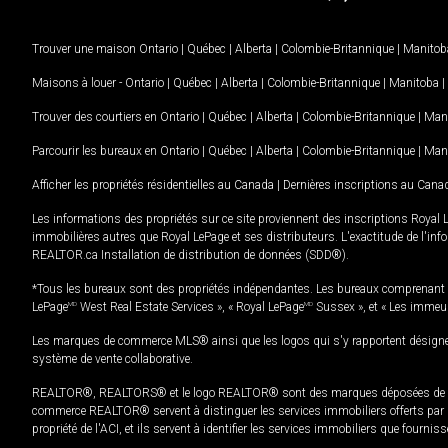
Trouver une maison
Ontario
|
Québec
|
Alberta
|
Colombie-Britannique
|
Manitob
Maisons à louer -
Ontario
|
Québec
|
Alberta
|
Colombie-Britannique
|
Manitoba
|
Trouver des courtiers en
Ontario
|
Québec
|
Alberta
|
Colombie-Britannique
|
Man
Parcourir les bureaux en
Ontario
|
Québec
|
Alberta
|
Colombie-Britannique
|
Man
Afficher les propriétés résidentielles au Canada
|
Dernières inscriptions au Cana
Les informations des propriétés sur ce site proviennent des inscriptions Royal 
immobilières autres que Royal LePage et ses distributeurs. L'exactitude de l'info
REALTOR.ca Installation de distribution de données (SDD®).
*Tous les bureaux sont des propriétés indépendantes. Les bureaux comprenant 
LePage
MD
West Real Estate Services », « Royal LePage
MD
Sussex », et « Les immeu
Les marques de commerce MLS® ainsi que les logos qui s'y rapportent désignent
système de vente collaborative.
REALTOR®, REALTORS® et le logo REALTOR® sont des marques déposées de REAL
commerce REALTOR® servent à distinguer les services immobiliers offerts par le
propriété de l'ACI, et ils servent à identifier les services immobiliers que fourni