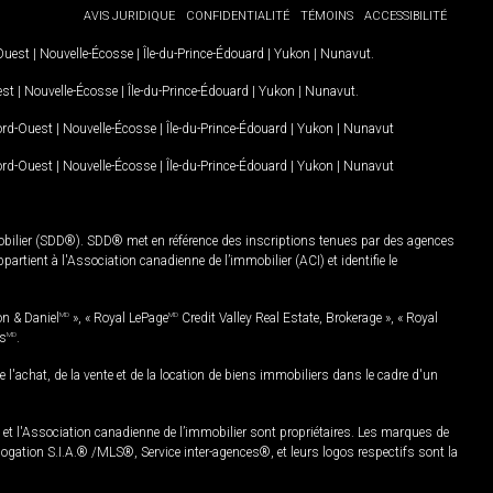
AVIS JURIDIQUE
CONFIDENTIALITÉ
TÉMOINS
ACCESSIBILITÉ
-Ouest
|
Nouvelle-Écosse
|
Île-du-Prince-Édouard
|
Yukon
|
Nunavut
.
est
|
Nouvelle-Écosse
|
Île-du-Prince-Édouard
|
Yukon
|
Nunavut
.
Nord-Ouest
|
Nouvelle-Écosse
|
Île-du-Prince-Édouard
|
Yukon
|
Nunavut
Nord-Ouest
|
Nouvelle-Écosse
|
Île-du-Prince-Édouard
|
Yukon
|
Nunavut
mobilier (SDD®). SDD® met en référence des inscriptions tenues par des agences
rtient à l'Association canadienne de l’immobilier (ACI) et identifie le
on & Daniel
MD
», « Royal LePage
MD
Credit Valley Real Estate, Brokerage », « Royal
es
MD
.
chat, de la vente et de la location de biens immobiliers dans le cadre d'un
Association canadienne de l’immobilier sont propriétaires. Les marques de
ation S.I.A.® /MLS®, Service inter-agences®, et leurs logos respectifs sont la