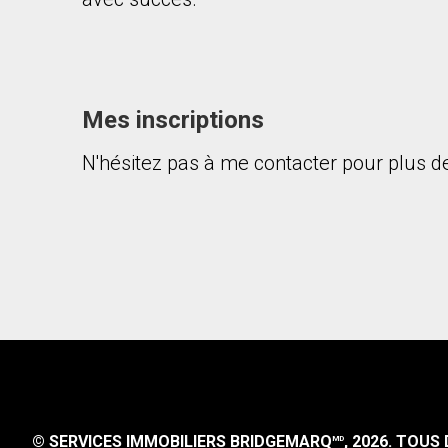
Mes inscriptions
N'hésitez pas à me contacter pour plus de
En cliquant sur le bouton « soumettre », vous c
© SERVICES IMMOBILIERS BRIDGEMARQ
, 2026.
TOUS D
MD