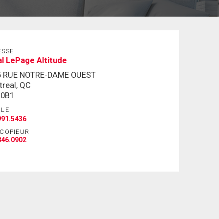
ESSE
l LePage Altitude
5 RUE NOTRE-DAME OUEST
real, QC
 0B1
ILE
991.5436
ÉCOPIEUR
846.0902