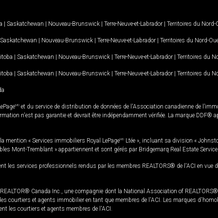
a
|
Saskatchewan
|
Nouveau-Brunswick
|
Terre-Neuve-et-Labrador
|
Territoires du Nord
Saskatchewan
|
Nouveau-Brunswick
|
Terre-Neuve-et-Labrador
|
Territoires du Nord-Ou
itoba
|
Saskatchewan
|
Nouveau-Brunswick
|
Terre-Neuve-et-Labrador
|
Territoires du 
itoba
|
Saskatchewan
|
Nouveau-Brunswick
|
Terre-Neuve-et-Labrador
|
Territoires du 
da
LePage
MD
et du service de distribution de données de l'Association canadienne de l’im
rmation n'est pas garantie et devrait être indépendamment vérifiée. La marque DDF® appa
la mention « Services immobiliers Royal LePage
MD
Ltée », incluant sa division « Johnst
bles Mont-Tremblant » appartiennent et sont gérés par Bridgemarq Real Estate Servic
 les services professionnels rendus par les membres REALTORS® de l'ACI en vue de l'a
TOR® Canada Inc., une compagnie dont la National Association of REALTORS® et l'
s courtiers et agents immobilier en tant que membres de l'ACI. Les marques d'homolog
ssent les courtiers et agents membres de l'ACI.