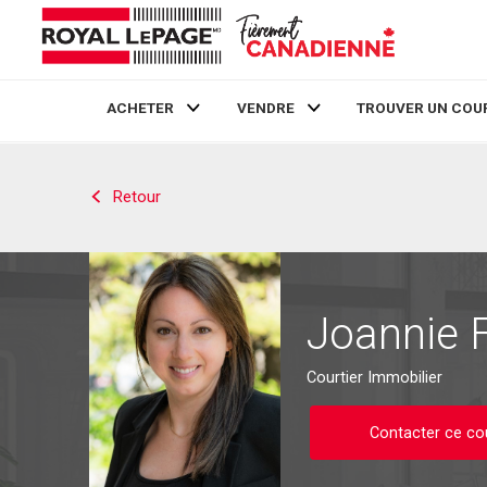
ACHETER
VENDRE
TROUVER UN COU
Live
En Direct
Retour
Joannie 
Courtier Immobilier
Contacter ce cou