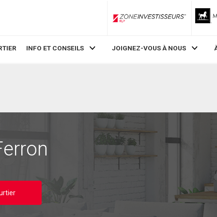
ZoneInvestisseurs RLP
RTIER
INFO ET CONSEILS
JOIGNEZ-VOUS À NOUS
Ferron
rtier