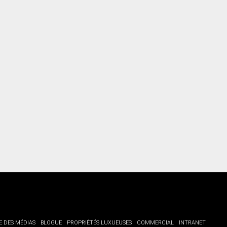
torisation écrite de communiquer avec vous.
E DES MÉDIAS
BLOGUE
PROPRIÉTÉS LUXUEUSES
COMMERCIAL
INTRANET