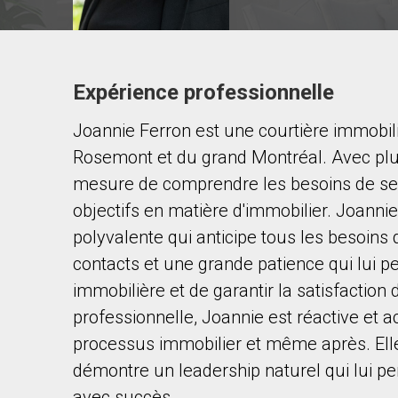
Expérience professionnelle
Contacter ce courtier
Joannie Ferron est une courtière immobil
Prénom
et
Rosemont et du grand Montréal. Avec plus
Nom
Courriel
mesure de comprendre les besoins de ses c
objectifs en matière d'immobilier. Joanni
Téléphone
polyvalente qui anticipe tous les besoins 
(Optionnel)
contacts et une grande patience qui lui pe
Message
immobilière et de garantir la satisfaction 
professionnelle, Joannie est réactive et 
processus immobilier et même après. Elle 
démontre un leadership naturel qui lui p
avec succès.