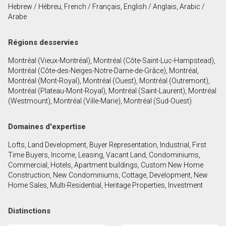
Hebrew / Hébreu, French / Français, English / Anglais, Arabic /
Prénom
Arabe
et
Nom
Courriel
Régions desservies
Montréal (Vieux-Montréal), Montréal (Côte-Saint-Luc-Hampstead),
Téléphone
Montréal (Côte-des-Neiges-Notre-Dame-de-Grâce), Montréal,
(Optionnel)
Montréal (Mont-Royal), Montréal (Ouest), Montréal (Outremont),
Montréal (Plateau-Mont-Royal), Montréal (Saint-Laurent), Montréal
Message
(Westmount), Montréal (Ville-Marie), Montréal (Sud-Ouest)
Domaines d'expertise
Lofts, Land Development, Buyer Representation, Industrial, First
Time Buyers, Income, Leasing, Vacant Land, Condominiums,
Commercial, Hotels, Apartment buildings, Custom New Home
Construction, New Condominiums, Cottage, Development, New
Home Sales, Multi-Residential, Heritage Properties, Investment
Distinctions