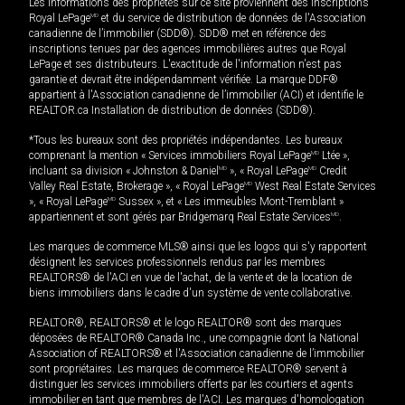
Les informations des propriétés sur ce site proviennent des inscriptions
Royal LePage
MD
et du service de distribution de données de l'Association
canadienne de l’immobilier (SDD®). SDD® met en référence des
inscriptions tenues par des agences immobilières autres que Royal
LePage et ses distributeurs. L'exactitude de l'information n'est pas
garantie et devrait être indépendamment vérifiée. La marque DDF®
appartient à l'Association canadienne de l’immobilier (ACI) et identifie le
REALTOR.ca Installation de distribution de données (SDD®).
*Tous les bureaux sont des propriétés indépendantes. Les bureaux
comprenant la mention « Services immobiliers Royal LePage
MD
Ltée »,
incluant sa division « Johnston & Daniel
MD
», « Royal LePage
MD
Credit
Valley Real Estate, Brokerage », « Royal LePage
MD
West Real Estate Services
», « Royal LePage
MD
Sussex », et « Les immeubles Mont-Tremblant »
appartiennent et sont gérés par Bridgemarq Real Estate Services
MD
.
Les marques de commerce MLS® ainsi que les logos qui s'y rapportent
désignent les services professionnels rendus par les membres
REALTORS® de l'ACI en vue de l'achat, de la vente et de la location de
biens immobiliers dans le cadre d'un système de vente collaborative.
REALTOR®, REALTORS® et le logo REALTOR® sont des marques
déposées de REALTOR® Canada Inc., une compagnie dont la National
Association of REALTORS® et l'Association canadienne de l’immobilier
sont propriétaires. Les marques de commerce REALTOR® servent à
distinguer les services immobiliers offerts par les courtiers et agents
immobilier en tant que membres de l'ACI. Les marques d'homologation