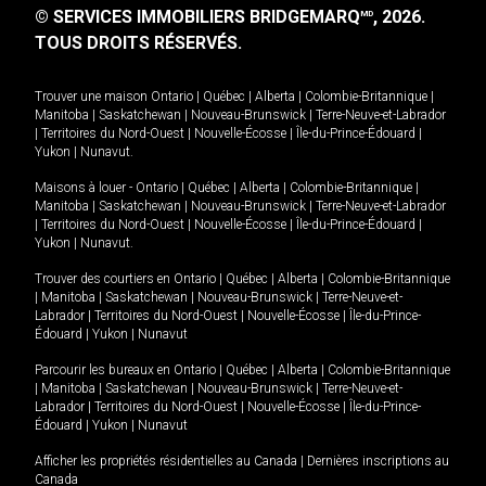
© SERVICES IMMOBILIERS BRIDGEMARQ
, 2026.
MD
TOUS DROITS RÉSERVÉS.
Trouver une maison
Ontario
|
Québec
|
Alberta
|
Colombie-Britannique
|
Manitoba
|
Saskatchewan
|
Nouveau-Brunswick
|
Terre-Neuve-et-Labrador
|
Territoires du Nord-Ouest
|
Nouvelle-Écosse
|
Île-du-Prince-Édouard
|
Yukon
|
Nunavut
.
Maisons à louer -
Ontario
|
Québec
|
Alberta
|
Colombie-Britannique
|
Manitoba
|
Saskatchewan
|
Nouveau-Brunswick
|
Terre-Neuve-et-Labrador
|
Territoires du Nord-Ouest
|
Nouvelle-Écosse
|
Île-du-Prince-Édouard
|
Yukon
|
Nunavut
.
Trouver des courtiers en
Ontario
|
Québec
|
Alberta
|
Colombie-Britannique
|
Manitoba
|
Saskatchewan
|
Nouveau-Brunswick
|
Terre-Neuve-et-
Labrador
|
Territoires du Nord-Ouest
|
Nouvelle-Écosse
|
Île-du-Prince-
Édouard
|
Yukon
|
Nunavut
Parcourir les bureaux en
Ontario
|
Québec
|
Alberta
|
Colombie-Britannique
|
Manitoba
|
Saskatchewan
|
Nouveau-Brunswick
|
Terre-Neuve-et-
Labrador
|
Territoires du Nord-Ouest
|
Nouvelle-Écosse
|
Île-du-Prince-
Édouard
|
Yukon
|
Nunavut
Afficher les propriétés résidentielles au Canada
|
Dernières inscriptions au
Canada