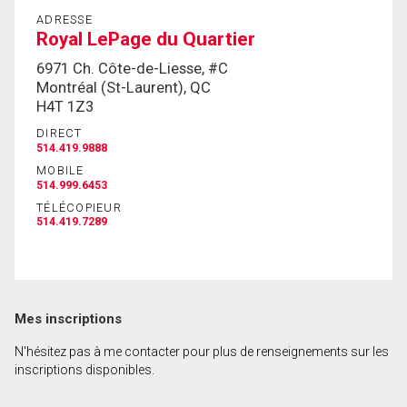
ADRESSE
Royal LePage du Quartier
En cliquant sur le bouton « soumettre », vous
6971 Ch. Côte-de-Liesse, #C
consentez à nos conditions d'utilisation et vous
Montréal (St-Laurent), QC
nous fournissez l'autorisation écrite de
H4T 1Z3
communiquer avec vous.
DIRECT
514.419.9888
MOBILE
514.999.6453
TÉLÉCOPIEUR
514.419.7289
Mes inscriptions
N'hésitez pas à me contacter pour plus de renseignements sur les
inscriptions disponibles.