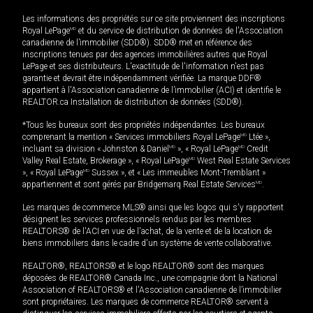
Les informations des propriétés sur ce site proviennent des inscriptions
Royal LePage
MD
et du service de distribution de données de l'Association
canadienne de l’immobilier (SDD®). SDD® met en référence des
inscriptions tenues par des agences immobilières autres que Royal
LePage et ses distributeurs. L'exactitude de l'information n'est pas
garantie et devrait être indépendamment vérifiée. La marque DDF®
appartient à l'Association canadienne de l’immobilier (ACI) et identifie le
REALTOR.ca Installation de distribution de données (SDD®).
*Tous les bureaux sont des propriétés indépendantes. Les bureaux
comprenant la mention « Services immobiliers Royal LePage
MD
Ltée »,
incluant sa division « Johnston & Daniel
MD
», « Royal LePage
MD
Credit
Valley Real Estate, Brokerage », « Royal LePage
MD
West Real Estate Services
», « Royal LePage
MD
Sussex », et « Les immeubles Mont-Tremblant »
appartiennent et sont gérés par Bridgemarq Real Estate Services
MD
.
Les marques de commerce MLS® ainsi que les logos qui s'y rapportent
désignent les services professionnels rendus par les membres
REALTORS® de l'ACI en vue de l'achat, de la vente et de la location de
biens immobiliers dans le cadre d'un système de vente collaborative.
REALTOR®, REALTORS® et le logo REALTOR® sont des marques
déposées de REALTOR® Canada Inc., une compagnie dont la National
Association of REALTORS® et l'Association canadienne de l’immobilier
sont propriétaires. Les marques de commerce REALTOR® servent à