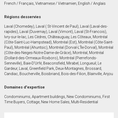
French / Français, Vietnamese / Vietnamien, English / Anglais
Prénom
et
Régions desservies
Nom
Courriel
Laval (Chomedey), Laval ( St-Vincent de Paul), Laval (Laval-des-
rapides), Laval (Duvernay), Laval (Vimont), Laval (St-Francois),
Téléphone
Ivry-sur-le-lac, Les Cèdres, Châteauguay, Les Côteaux, Montréal
(Optionnel)
(Côte-Saint-Luc-Hampstead), Montréal (Est), Montréal (Côte-Saint-
Paul), Montréal (Ahuntsic), Montréal (Dorval-L'Île-Dorval), Montréal
Message
(Côte-des-Neiges-Notre-Dame-de-Grâce), Montréal, Montréal
(Dollard-des-Ormeaux-Roxboro), Montréal (Pierrefonds-
Senneville), Baie-D'Urfé, Beaconsfield, Mirabel, Longueuil, Le
Gardeur, Laval, Greenfield Park, Deux-Montagnes, Brossard,
Candiac, Boucherville, Boisbriand, Bois-des-Filion, Blainville, Anjou
Domaines d'expertise
Condominiums, Apartment buildings, New Condominiums, First
Time Buyers, Cottage, New Home Sales, Multi-Residential