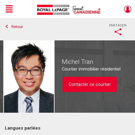
Menu
PARTAGER
Retour
Live
En Direct
Michel Tran
Courtier immobilier résidentiel
Contacter ce courtier
Langues parlées
Contacter ce courtier