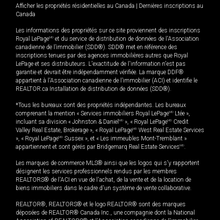
Afficher les propriétés résidentielles au Canada
|
Dernières inscriptions au
Canada
Les informations des propriétés sur ce site proviennent des inscriptions
Royal LePage
MD
et du service de distribution de données de l'Association
canadienne de l’immobilier (SDD®). SDD® met en référence des
inscriptions tenues par des agences immobilières autres que Royal
LePage et ses distributeurs. L'exactitude de l'information n'est pas
garantie et devrait être indépendamment vérifiée. La marque DDF®
appartient à l'Association canadienne de l’immobilier (ACI) et identifie le
REALTOR.ca Installation de distribution de données (SDD®).
*Tous les bureaux sont des propriétés indépendantes. Les bureaux
comprenant la mention « Services immobiliers Royal LePage
MD
Ltée »,
incluant sa division « Johnston & Daniel
MD
», « Royal LePage
MD
Credit
Valley Real Estate, Brokerage », « Royal LePage
MD
West Real Estate Services
», « Royal LePage
MD
Sussex », et « Les immeubles Mont-Tremblant »
appartiennent et sont gérés par Bridgemarq Real Estate Services
MD
.
Les marques de commerce MLS® ainsi que les logos qui s'y rapportent
désignent les services professionnels rendus par les membres
REALTORS® de l'ACI en vue de l'achat, de la vente et de la location de
biens immobiliers dans le cadre d'un système de vente collaborative.
REALTOR®, REALTORS® et le logo REALTOR® sont des marques
déposées de REALTOR® Canada Inc., une compagnie dont la National