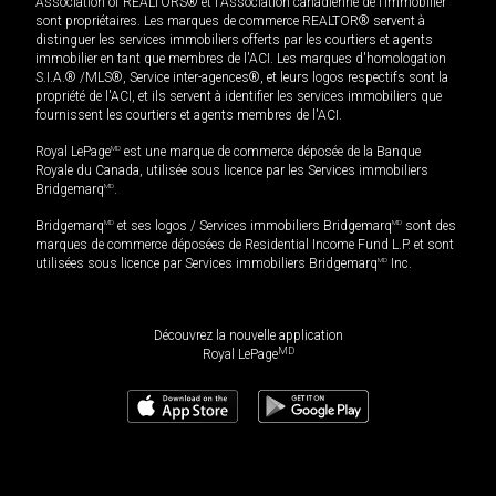
Association of REALTORS® et l'Association canadienne de l’immobilier
sont propriétaires. Les marques de commerce REALTOR® servent à
distinguer les services immobiliers offerts par les courtiers et agents
immobilier en tant que membres de l'ACI. Les marques d'homologation
S.I.A.® /MLS®, Service inter-agences®, et leurs logos respectifs sont la
propriété de l'ACI, et ils servent à identifier les services immobiliers que
fournissent les courtiers et agents membres de l'ACI.
Royal LePage
MD
est une marque de commerce déposée de la Banque
Royale du Canada, utilisée sous licence par les Services immobiliers
Bridgemarq
MD
.
Bridgemarq
MD
et ses logos / Services immobiliers Bridgemarq
MD
sont des
marques de commerce déposées de Residential Income Fund L.P. et sont
utilisées sous licence par Services immobiliers Bridgemarq
MD
Inc.
Découvrez la nouvelle application
MD
Royal LePage