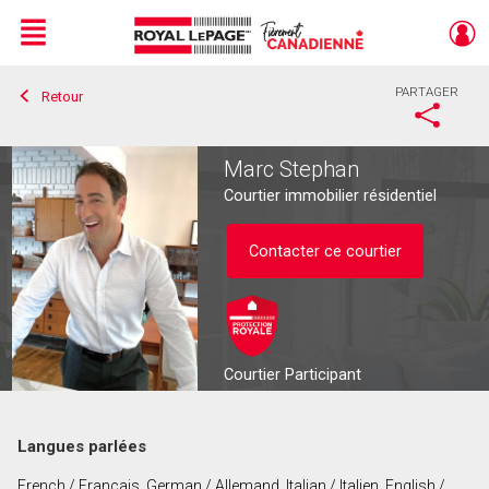
Menu
PARTAGER
Retour
Live
En Direct
Marc Stephan
Courtier immobilier résidentiel
Contacter ce courtier
Courtier Participant
Langues parlées
Contacter ce courtier
French / Français, German / Allemand, Italian / Italien, English /