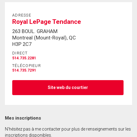
En cliquant sur le bouton « soumettre », vous
ADRESSE
consentez à nos conditions d'utilisation et vous
Royal LePage Tendance
nous fournissez l'autorisation écrite de
263 BOUL. GRAHAM
communiquer avec vous.
Montreal (Mount-Royal), QC
H3P 2C7
DIRECT
514.735.2281
TÉLÉCOPIEUR
514.735.7291
Site web du courtier
Mes inscriptions
N'hésitez pas à me contacter pour plus de renseignements sur les
inscriptions disponibles.