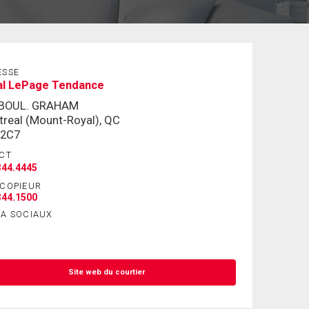
ESSE
al LePage Tendance
 BOUL. GRAHAM
real (Mount-Royal), QC
 2C7
CT
344.4445
ÉCOPIEUR
344.1500
IA SOCIAUX
Site web du courtier