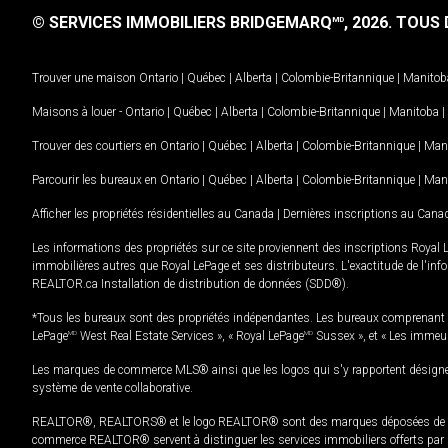
© SERVICES IMMOBILIERS BRIDGEMARQ
, 2026.
TOUS D
MD
Trouver une maison
Ontario
|
Québec
|
Alberta
|
Colombie-Britannique
|
Manitob
Maisons à louer -
Ontario
|
Québec
|
Alberta
|
Colombie-Britannique
|
Manitoba
|
Trouver des courtiers en
Ontario
|
Québec
|
Alberta
|
Colombie-Britannique
|
Man
Parcourir les bureaux en
Ontario
|
Québec
|
Alberta
|
Colombie-Britannique
|
Man
Afficher les propriétés résidentielles au Canada
|
Dernières inscriptions au Cana
Les informations des propriétés sur ce site proviennent des inscriptions Royal 
immobilières autres que Royal LePage et ses distributeurs. L'exactitude de l'info
REALTOR.ca Installation de distribution de données (SDD®).
*Tous les bureaux sont des propriétés indépendantes. Les bureaux comprenant 
LePage
MD
West Real Estate Services », « Royal LePage
MD
Sussex », et « Les immeu
Les marques de commerce MLS® ainsi que les logos qui s'y rapportent désignent
système de vente collaborative.
REALTOR®, REALTORS® et le logo REALTOR® sont des marques déposées de REAL
commerce REALTOR® servent à distinguer les services immobiliers offerts par le