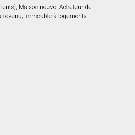
ements), Maison neuve, Acheteur de
 a revenu, Immeuble à logements
onsentez à nos conditions d'utilisation et vous nous fournissez l'au