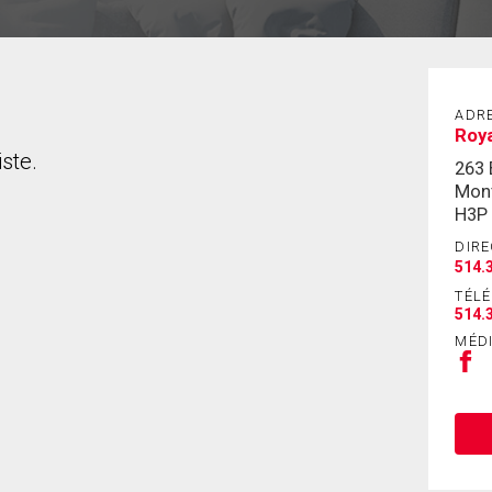
ADR
Roy
ste.
263
Mont
H3P
DIRE
514.
TÉL
514.
MÉD