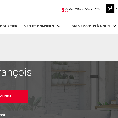
ZoneInvestisseurs RLP
 COURTIER
INFO ET CONSEILS
JOIGNEZ-VOUS À NOUS
rançois
ourtier
pant