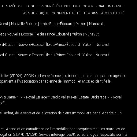
E DES MÉDIAS
BLOGUE
PROPRIÉTÉS LUXUEUSES
COMMERCIAL
INTRANET
AVIS JURIDIQUE
CONFIDENTIALITÉ
TÉMOINS
ACCESSIBILITÉ
-Ouest
|
Nouvelle-Écosse
|
Île-du-Prince-Édouard
|
Yukon
|
Nunavut
.
est
|
Nouvelle-Écosse
|
Île-du-Prince-Édouard
|
Yukon
|
Nunavut
.
Nord-Ouest
|
Nouvelle-Écosse
|
Île-du-Prince-Édouard
|
Yukon
|
Nunavut
Nord-Ouest
|
Nouvelle-Écosse
|
Île-du-Prince-Édouard
|
Yukon
|
Nunavut
mobilier (SDD®). SDD® met en référence des inscriptions tenues par des agences
rtient à l'Association canadienne de l’immobilier (ACI) et identifie le
on & Daniel
MD
», « Royal LePage
MD
Credit Valley Real Estate, Brokerage », « Royal
es
MD
.
chat, de la vente et de la location de biens immobiliers dans le cadre d'un
Association canadienne de l’immobilier sont propriétaires. Les marques de
ation S.I.A.® /MLS®, Service inter-agences®, et leurs logos respectifs sont la