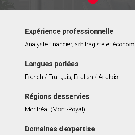
Expérience professionnelle
Contacter ce courtier
Analyste financier, arbitragiste et économi
Prénom
et
Nom
Courriel
Langues parlées
French / Français, English / Anglais
Téléphone
(Optionnel)
Message
Régions desservies
Montréal (Mont-Royal)
Domaines d'expertise