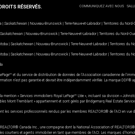
ROITS RÉSERVÉS.
COMMUNIQUEZ AVEC NOUS
SALL
a
|
Saskatchewan
|
Nouveau-Brunswick
|
Terre-Neuve-et-Labrador
|
Territoires du Nord
Saskatchewan
|
Nouveau-Brunswick
|
Terre-Neuve-et-Labrador
|
Territoires du Nord-Ou
itoba
|
Saskatchewan
|
Nouveau-Brunswick
|
Terre-Neuve-et-Labrador
|
Territoires du 
itoba
|
Saskatchewan
|
Nouveau-Brunswick
|
Terre-Neuve-et-Labrador
|
Territoires du 
da
LePage
MD
et du service de distribution de données de l'Association canadienne de l’im
rmation n'est pas garantie et devrait être indépendamment vérifiée. La marque DDF® appa
la mention « Services immobiliers Royal LePage
MD
Ltée », incluant sa division « Johnst
bles Mont-Tremblant » appartiennent et sont gérés par Bridgemarq Real Estate Servic
 les services professionnels rendus par les membres REALTORS® de l'ACI en vue de l'a
TOR® Canada Inc., une compagnie dont la National Association of REALTORS® et l'
s courtiers et agents immobilier en tant que membres de l'ACI. Les marques d'homolog