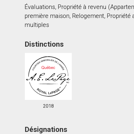
Évaluations, Propriété à revenu (Appart
première maison, Relogement, Propriété
multiples
Distinctions
En cliquant sur le bouton « soumettre », vous c
2018
Désignations