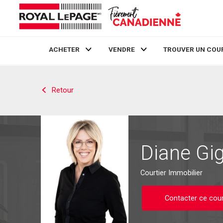
ACHETER
VENDRE
TROUVER UN COU
Live
En Direct
Retour
Diane Gi
Courtier Immobilier
Contacter ce cour