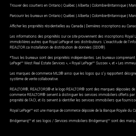
Trouver des courtiers en
Ontario
|
Québec
|
Alberta
|
Colombie-Britannique
|
Man
Parcourir les bureaux en
Ontario
|
Québec
|
Alberta
|
Colombie-Britannique
|
Man
Afficher les propriétés résidentielles au Canada
|
Dernières inscriptions au Cana
Les informations des propriétés sur ce site proviennent des inscriptions Royal 
immobilières autres que Royal LePage et ses distributeurs. L'exactitude de l'info
REALTOR.ca Installation de distribution de données (SDD®).
*Tous les bureaux sont des propriétés indépendantes. Les bureaux comprenant 
LePage
MD
West Real Estate Services », « Royal LePage
MD
Sussex », et « Les immeu
Les marques de commerce MLS® ainsi que les logos qui s'y rapportent désignent
système de vente collaborative.
REALTOR®, REALTORS® et le logo REALTOR® sont des marques déposées de REAL
commerce REALTOR® servent à distinguer les services immobiliers offerts par le
propriété de l'ACI, et ils servent à identifier les services immobiliers que fourni
Royal LePage
MD
est une marque de commerce déposée de la Banque Royale du Cana
Bridgemarq
MD
et ses logos / Services immobiliers Bridgemarq
MD
sont des marque