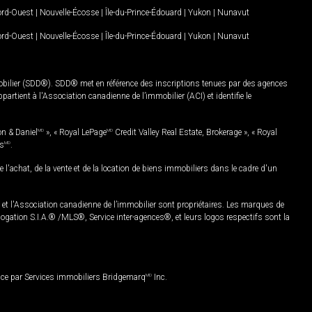
Nord-Ouest
|
Nouvelle-Écosse
|
Île-du-Prince-Édouard
|
Yukon
|
Nunavut
Nord-Ouest
|
Nouvelle-Écosse
|
Île-du-Prince-Édouard
|
Yukon
|
Nunavut
mobilier (SDD®). SDD® met en référence des inscriptions tenues par des agences
rtient à l'Association canadienne de l’immobilier (ACI) et identifie le
on & Daniel
MD
», « Royal LePage
MD
Credit Valley Real Estate, Brokerage », « Royal
es
MD
.
chat, de la vente et de la location de biens immobiliers dans le cadre d'un
Association canadienne de l’immobilier sont propriétaires. Les marques de
ation S.I.A.® /MLS®, Service inter-agences®, et leurs logos respectifs sont la
nce par Services immobiliers Bridgemarq
MD
Inc.