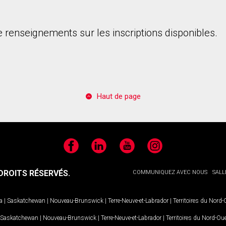
 renseignements sur les inscriptions disponibles.
onsentez à nos conditions d'utilisation et vous nous fournissez l'au
Haut de page
Facebook
LinkedIn
YouTube
Instagram
ROITS RÉSERVÉS.
COMMUNIQUEZ AVEC NOUS
SALL
a
|
Saskatchewan
|
Nouveau-Brunswick
|
Terre-Neuve-et-Labrador
|
Territoires du Nord
Saskatchewan
|
Nouveau-Brunswick
|
Terre-Neuve-et-Labrador
|
Territoires du Nord-Ou