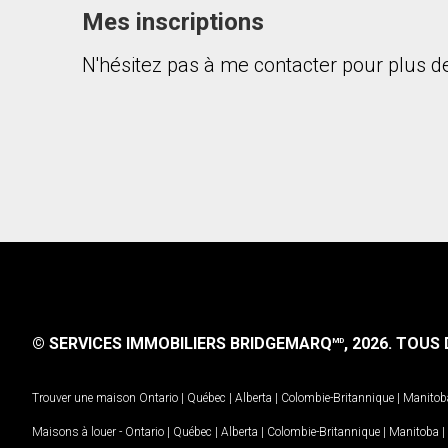
Mes inscriptions
N'hésitez pas à me contacter pour plus de
En cliquant sur le bouton « soumettre », vous c
© SERVICES IMMOBILIERS BRIDGEMARQ
, 2026.
TOUS D
MD
Trouver une maison
Ontario
|
Québec
|
Alberta
|
Colombie-Britannique
|
Manitob
Maisons à louer -
Ontario
|
Québec
|
Alberta
|
Colombie-Britannique
|
Manitoba
|