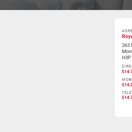
ADR
Roy
263
Mont
H3P
DIRE
514.
MOB
514.
TÉL
514.