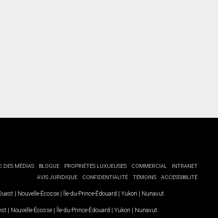
torisation écrite de communiquer avec vous.
E DES MÉDIAS
BLOGUE
PROPRIÉTÉS LUXUEUSES
COMMERCIAL
INTRANET
AVIS JURIDIQUE
CONFIDENTIALITÉ
TÉMOINS
ACCESSIBILITÉ
-Ouest
|
Nouvelle-Écosse
|
Île-du-Prince-Édouard
|
Yukon
|
Nunavut
.
est
|
Nouvelle-Écosse
|
Île-du-Prince-Édouard
|
Yukon
|
Nunavut
.