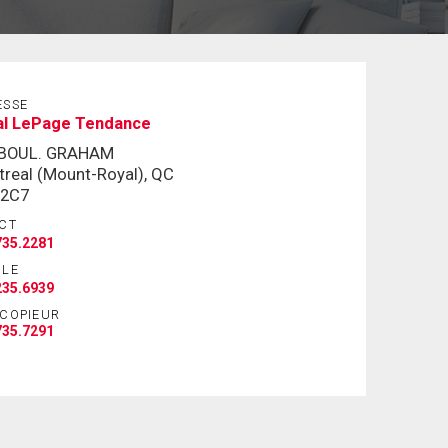
ESSE
al LePage Tendance
 BOUL. GRAHAM
real (Mount-Royal), QC
 2C7
CT
735.2281
ILE
235.6939
ÉCOPIEUR
735.7291