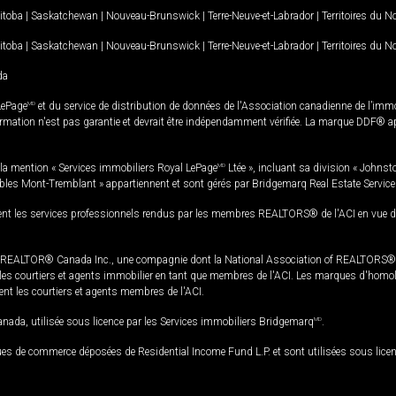
itoba
|
Saskatchewan
|
Nouveau-Brunswick
|
Terre-Neuve-et-Labrador
|
Territoires du 
itoba
|
Saskatchewan
|
Nouveau-Brunswick
|
Terre-Neuve-et-Labrador
|
Territoires du 
da
LePage
MD
et du service de distribution de données de l'Association canadienne de l’im
rmation n'est pas garantie et devrait être indépendamment vérifiée. La marque DDF® appa
la mention « Services immobiliers Royal LePage
MD
Ltée », incluant sa division « Johnst
bles Mont-Tremblant » appartiennent et sont gérés par Bridgemarq Real Estate Servic
 les services professionnels rendus par les membres REALTORS® de l'ACI en vue de l'a
TOR® Canada Inc., une compagnie dont la National Association of REALTORS® et l'
s courtiers et agents immobilier en tant que membres de l'ACI. Les marques d'homolog
ssent les courtiers et agents membres de l'ACI.
da, utilisée sous licence par les Services immobiliers Bridgemarq
MD
.
s de commerce déposées de Residential Income Fund L.P. et sont utilisées sous lice