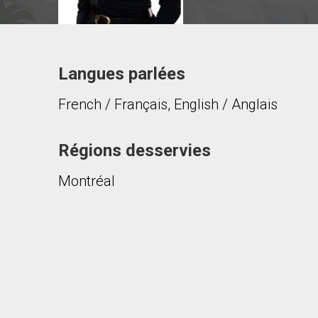
Langues parlées
Contacter ce courtier
French / Français, English / Anglais
Prénom
et
Nom
Courriel
Régions desservies
Montréal
Téléphone
(Optionnel)
Message