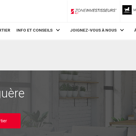
ZoneInvestisseurs RLP
RTIER
INFO ET CONSEILS
JOIGNEZ-VOUS À NOUS
guère
tier