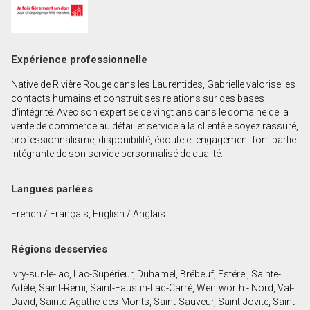
Prénom
et
Nom
Courriel
Expérience professionnelle
Native de Rivière Rouge dans les Laurentides, Gabrielle valorise les
Téléphone
contacts humains et construit ses relations sur des bases
(Optionnel)
d'intégrité. Avec son expertise de vingt ans dans le domaine de la
vente de commerce au détail et service à la clientèle soyez rassuré,
Message
professionnalisme, disponibilité, écoute et engagement font partie
intégrante de son service personnalisé de qualité.
Langues parlées
French / Français, English / Anglais
Régions desservies
Ivry-sur-le-lac, Lac-Supérieur, Duhamel, Brébeuf, Estérel, Sainte-
Adèle, Saint-Rémi, Saint-Faustin-Lac-Carré, Wentworth - Nord, Val-
David, Sainte-Agathe-des-Monts, Saint-Sauveur, Saint-Jovite, Saint-