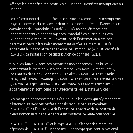
Afficher les propriétés résidentielles au Canada
|
Dernières inscriptions au
Canada
Les informations des propriétés sur ce site proviennent des inscriptions
Royal LePage
MD
et du service de distribution de données de l'Association
canadienne de l’immobilier (SDD®). SDD® met en référence des
inscriptions tenues par des agences immobilières autres que Royal
LePage et ses distributeurs. L'exactitude de l'information n'est pas
garantie et devrait être indépendamment vérifiée. La marque DDF®
appartient à l'Association canadienne de l’immobilier (ACI) et identifie le
REALTOR.ca Installation de distribution de données (SDD®).
*Tous les bureaux sont des propriétés indépendantes. Les bureaux
comprenant la mention « Services immobiliers Royal LePage
MD
Ltée »,
incluant sa division « Johnston & Daniel
MD
», « Royal LePage
MD
Credit
Valley Real Estate, Brokerage », « Royal LePage
MD
West Real Estate Services
», « Royal LePage
MD
Sussex », et « Les immeubles Mont-Tremblant »
appartiennent et sont gérés par Bridgemarq Real Estate Services
MD
.
Les marques de commerce MLS® ainsi que les logos qui s'y rapportent
désignent les services professionnels rendus par les membres
REALTORS® de l'ACI en vue de l'achat, de la vente et de la location de
biens immobiliers dans le cadre d'un système de vente collaborative.
REALTOR®, REALTORS® et le logo REALTOR® sont des marques
déposées de REALTOR® Canada Inc., une compagnie dont la National