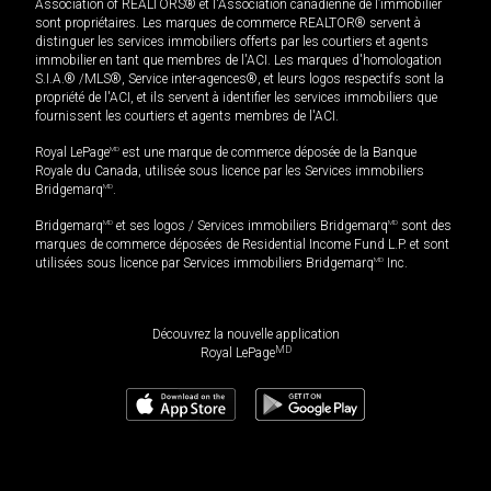
Association of REALTORS® et l'Association canadienne de l’immobilier
sont propriétaires. Les marques de commerce REALTOR® servent à
distinguer les services immobiliers offerts par les courtiers et agents
immobilier en tant que membres de l'ACI. Les marques d'homologation
S.I.A.® /MLS®, Service inter-agences®, et leurs logos respectifs sont la
propriété de l'ACI, et ils servent à identifier les services immobiliers que
fournissent les courtiers et agents membres de l'ACI.
Royal LePage
MD
est une marque de commerce déposée de la Banque
Royale du Canada, utilisée sous licence par les Services immobiliers
Bridgemarq
MD
.
Bridgemarq
MD
et ses logos / Services immobiliers Bridgemarq
MD
sont des
marques de commerce déposées de Residential Income Fund L.P. et sont
utilisées sous licence par Services immobiliers Bridgemarq
MD
Inc.
Découvrez la nouvelle application
MD
Royal LePage