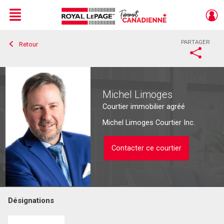
Menu
PARTAGER
Retour
Live
En Direct
Michel Limoges
Courtier immobilier agréé
Michel Limoges Courtier Inc.
Contacter ce courtier
Désignations
Contacter ce courtier