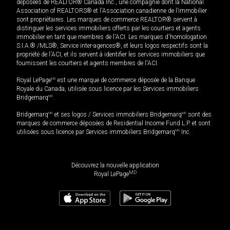
déposées de REALTOR® Canada Inc., une compagnie dont la National
Association of REALTORS® et l'Association canadienne de l’immobilier
sont propriétaires. Les marques de commerce REALTOR® servent à
distinguer les services immobiliers offerts par les courtiers et agents
immobilier en tant que membres de l'ACI. Les marques d'homologation
S.I.A.® /MLS®, Service inter-agences®, et leurs logos respectifs sont la
propriété de l'ACI, et ils servent à identifier les services immobiliers que
fournissent les courtiers et agents membres de l'ACI.
Royal LePage
MD
est une marque de commerce déposée de la Banque
Royale du Canada, utilisée sous licence par les Services immobiliers
Bridgemarq
MD
.
Bridgemarq
MD
et ses logos / Services immobiliers Bridgemarq
MD
sont des
marques de commerce déposées de Residential Income Fund L.P. et sont
utilisées sous licence par Services immobiliers Bridgemarq
MD
Inc.
Découvrez la nouvelle application
MD
Royal LePage