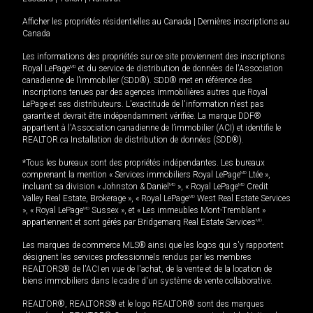
Afficher les propriétés résidentielles au Canada
|
Dernières inscriptions au
Canada
Les informations des propriétés sur ce site proviennent des inscriptions
Royal LePage
MD
et du service de distribution de données de l'Association
canadienne de l’immobilier (SDD®). SDD® met en référence des
inscriptions tenues par des agences immobilières autres que Royal
LePage et ses distributeurs. L'exactitude de l'information n'est pas
garantie et devrait être indépendamment vérifiée. La marque DDF®
appartient à l'Association canadienne de l’immobilier (ACI) et identifie le
REALTOR.ca Installation de distribution de données (SDD®).
*Tous les bureaux sont des propriétés indépendantes. Les bureaux
comprenant la mention « Services immobiliers Royal LePage
MD
Ltée »,
incluant sa division « Johnston & Daniel
MD
», « Royal LePage
MD
Credit
Valley Real Estate, Brokerage », « Royal LePage
MD
West Real Estate Services
», « Royal LePage
MD
Sussex », et « Les immeubles Mont-Tremblant »
appartiennent et sont gérés par Bridgemarq Real Estate Services
MD
.
Les marques de commerce MLS® ainsi que les logos qui s'y rapportent
désignent les services professionnels rendus par les membres
REALTORS® de l'ACI en vue de l'achat, de la vente et de la location de
biens immobiliers dans le cadre d'un système de vente collaborative.
REALTOR®, REALTORS® et le logo REALTOR® sont des marques