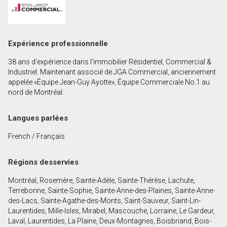
Prénom
et
Nom
Courriel
Expérience professionnelle
38 ans d'expérience dans l'immobilier Résidentiel, Commercial &
Téléphone
Industriel. Maintenant associé de JGA Commercial, anciennement
(Optionnel)
appelée «Équipe Jean-Guy Ayotte», Équipe Commerciale No.1 au
nord de Montréal.
Message
Langues parlées
French / Français
Régions desservies
Montréal, Rosemère, Sainte-Adèle, Sainte-Thérèse, Lachute,
Terrebonne, Sainte-Sophie, Sainte-Anne-des-Plaines, Sainte-Anne-
des-Lacs, Sainte-Agathe-des-Monts, Saint-Sauveur, Saint-Lin-
Laurentides, Mille-Isles, Mirabel, Mascouche, Lorraine, Le Gardeur,
Laval, Laurentides, La Plaine, Deux-Montagnes, Boisbriand, Bois-