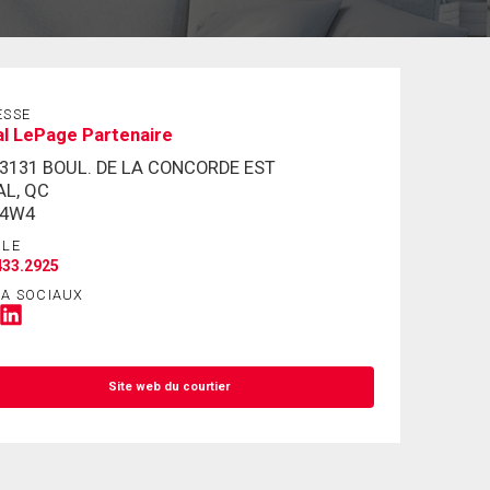
ESSE
l LePage Partenaire
-3131 BOUL. DE LA CONCORDE EST
AL, QC
 4W4
ILE
433.2925
IA SOCIAUX
Site web du courtier