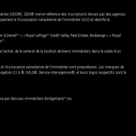
mobilier (SDD®). SDD® met en référence des inscriptions tenues par des agences
rtient à l'Association canadienne de l’immobilier (ACI) et identifie le
on & Daniel
MD
», « Royal LePage
MD
Credit Valley Real Estate, Brokerage », « Royal
es
MD
.
chat, de la vente et de la location de biens immobiliers dans le cadre d'un
Association canadienne de l’immobilier sont propriétaires. Les marques de
ation S.I.A.® /MLS®, Service inter-agences®, et leurs logos respectifs sont la
nce par Services immobiliers Bridgemarq
MD
Inc.