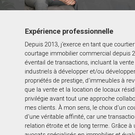
Expérience professionnelle
Contacter ce courtier
Depuis 2013, j’exerce en tant que courtier
Prénom
et
courtage immobilier commercial depuis 2
Nom
Courriel
éventail de transactions, incluant la vent
industriels à développer et/ou développer,
Téléphone
propriétés de prestige, d’immeubles à rev
(Optionnel)
que la vente et la location de locaux rési
Message
privilégie avant tout une approche collabo
mes clients. À mon sens, le choix d’un cou
d’une véritable affinité, car une transac
relation étroite et de long terme. Grâce à
avocats spécialisés en immobilier et éva