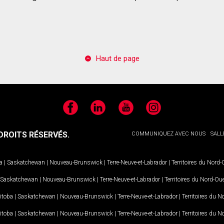
Haut de page
Facebook
LinkedIn
YouTube
Instagram
ROITS RÉSERVÉS.
COMMUNIQUEZ AVEC NOUS
SALL
a
|
Saskatchewan
|
Nouveau-Brunswick
|
Terre-Neuve-et-Labrador
|
Territoires du Nord
Saskatchewan
|
Nouveau-Brunswick
|
Terre-Neuve-et-Labrador
|
Territoires du Nord-Ou
itoba
|
Saskatchewan
|
Nouveau-Brunswick
|
Terre-Neuve-et-Labrador
|
Territoires du 
itoba
|
Saskatchewan
|
Nouveau-Brunswick
|
Terre-Neuve-et-Labrador
|
Territoires du 