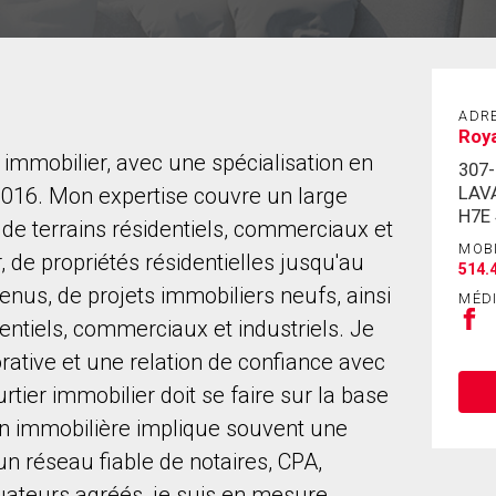
ADR
Roya
 immobilier, avec une spécialisation en
307
LAV
016. Mon expertise couvre un large
H7E
e de terrains résidentiels, commerciaux et
MOB
 de propriétés résidentielles jusqu'au
514.
enus, de projets immobiliers neufs, ainsi
MÉD
dentiels, commerciaux et industriels. Je
rative et une relation de confiance avec
rtier immobilier doit se faire sur la base
tion immobilière implique souvent une
 un réseau fiable de notaires, CPA,
luateurs agréés, je suis en mesure