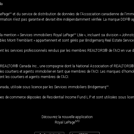
da
LePage
MD
et du service de distribution de données de l'Association canadienne de l’im
rmation n'est pas garantie et devrait être indépendamment vérifiée. La marque DDF® appa
la mention « Services immobiliers Royal LePage
MD
Ltée », incluant sa division « Johnst
bles Mont-Tremblant » appartiennent et sont gérés par Bridgemarq Real Estate Servic
 les services professionnels rendus par les membres REALTORS® de l'ACI en vue de l'a
TOR® Canada Inc., une compagnie dont la National Association of REALTORS® et l'
s courtiers et agents immobilier en tant que membres de l'ACI. Les marques d'homolog
ssent les courtiers et agents membres de l'ACI.
da, utilisée sous licence par les Services immobiliers Bridgemarq
MD
.
s de commerce déposées de Residential Income Fund L.P. et sont utilisées sous lice
Découvrez la nouvelle application
MD
Royal LePage