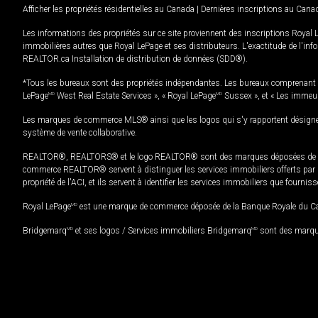
Afficher les propriétés résidentielles au Canada
|
Dernières inscriptions au Cana
Les informations des propriétés sur ce site proviennent des inscriptions Royal 
immobilières autres que Royal LePage et ses distributeurs. L'exactitude de l'info
REALTOR.ca Installation de distribution de données (SDD®).
*Tous les bureaux sont des propriétés indépendantes. Les bureaux comprenant 
LePage
MD
West Real Estate Services », « Royal LePage
MD
Sussex », et « Les immeu
Les marques de commerce MLS® ainsi que les logos qui s'y rapportent désignent
système de vente collaborative.
REALTOR®, REALTORS® et le logo REALTOR® sont des marques déposées de REAL
commerce REALTOR® servent à distinguer les services immobiliers offerts par le
propriété de l'ACI, et ils servent à identifier les services immobiliers que fourni
Royal LePage
MD
est une marque de commerce déposée de la Banque Royale du Cana
Bridgemarq
MD
et ses logos / Services immobiliers Bridgemarq
MD
sont des marque