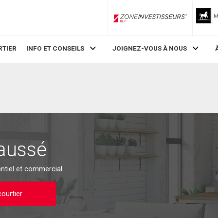
ZoneInvestisseurs RLP
RTIER
INFO ET CONSEILS
JOIGNEZ-VOUS À NOUS
aussé
entiel et commercial
ourtier