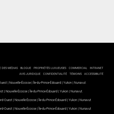
E DES MÉDIAS
BLOGUE
PROPRIÉTÉS LUXUEUSES
COMMERCIAL
INTRANET
AVIS JURIDIQUE
CONFIDENTIALITÉ
TÉMOINS
ACCESSIBILITÉ
-Ouest
|
Nouvelle-Écosse
|
Île-du-Prince-Édouard
|
Yukon
|
Nunavut
.
est
|
Nouvelle-Écosse
|
Île-du-Prince-Édouard
|
Yukon
|
Nunavut
.
Nord-Ouest
|
Nouvelle-Écosse
|
Île-du-Prince-Édouard
|
Yukon
|
Nunavut
Nord-Ouest
|
Nouvelle-Écosse
|
Île-du-Prince-Édouard
|
Yukon
|
Nunavut