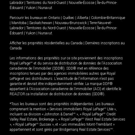
Labrador
|
Territoires du Nord-Ouest
|
Nouvelle-Écosse
|
Île-du-Prince-
Édouard
|
Yukon
|
Nunavut
Parcourir les bureaux en
Ontario
|
Québec
|
Alberta
|
Colombie-Britannique
|
Manitoba
|
Saskatchewan
|
Nouveau-Brunswick
|
Terre-Neuve-et-
Labrador
|
Territoires du Nord-Ouest
|
Nouvelle-Écosse
|
Île-du-Prince-
Édouard
|
Yukon
|
Nunavut
Afficher les propriétés résidentielles au Canada
|
Dernières inscriptions au
Canada
Les informations des propriétés sur ce site proviennent des inscriptions
Royal LePage
MD
et du service de distribution de données de l'Association
canadienne de l’immobilier (SDD®). SDD® met en référence des
inscriptions tenues par des agences immobilières autres que Royal
LePage et ses distributeurs. L'exactitude de l'information n'est pas
garantie et devrait être indépendamment vérifiée. La marque DDF®
appartient à l'Association canadienne de l’immobilier (ACI) et identifie le
REALTOR.ca Installation de distribution de données (SDD®).
*Tous les bureaux sont des propriétés indépendantes. Les bureaux
comprenant la mention « Services immobiliers Royal LePage
MD
Ltée »,
incluant sa division « Johnston & Daniel
MD
», « Royal LePage
MD
Credit
Valley Real Estate, Brokerage », « Royal LePage
MD
West Real Estate Services
», « Royal LePage
MD
Sussex », et « Les immeubles Mont-Tremblant »
appartiennent et sont gérés par Bridgemarq Real Estate Services
MD
.