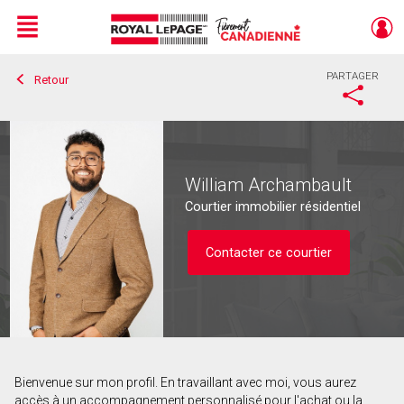
Menu
PARTAGER
Retour
Live
En Direct
William Archambault
Courtier immobilier résidentiel
Contacter ce courtier
Bienvenue sur mon profil. En travaillant avec moi, vous aurez
Contacter ce courtier
accès à un accompagnement personnalisé pour l'achat ou la