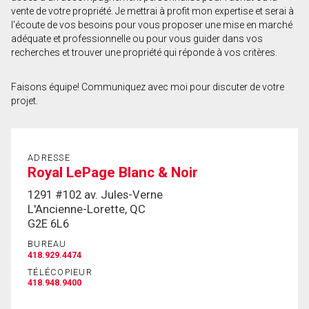
vente de votre propriété. Je mettrai à profit mon expertise et serai à
Prénom
l'écoute de vos besoins pour vous proposer une mise en marché
et
adéquate et professionnelle ou pour vous guider dans vos
Nom
recherches et trouver une propriété qui réponde à vos critères.
Courriel
Faisons équipe! Communiquez avec moi pour discuter de votre
Téléphone
projet.
(Optionnel)
Message
ADRESSE
Royal LePage Blanc & Noir
1291 #102 av. Jules-Verne
L'Ancienne-Lorette, QC
G2E 6L6
BUREAU
418.929.4474
TÉLÉCOPIEUR
418.948.9400