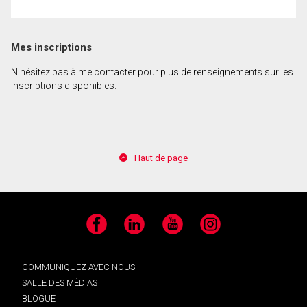
En cliquant sur le bouton « soumettre », vous
Mes inscriptions
consentez à nos conditions d'utilisation et vous
nous fournissez l'autorisation écrite de
N'hésitez pas à me contacter pour plus de renseignements sur les
communiquer avec vous.
inscriptions disponibles.
Haut de page
Facebook
LinkedIn
YouTube
Instagram
COMMUNIQUEZ AVEC NOUS
SALLE DES MÉDIAS
BLOGUE