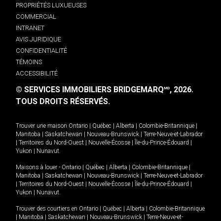
PROPRIÉTÉS LUXUEUSES
COMMERCIAL
INTRANET
AVIS JURIDIQUE
CONFIDENTIALITÉ
TÉMOINS
ACCESSIBILITÉ
© SERVICES IMMOBILIERS BRIDGEMARQ
, 2026.
MD
TOUS DROITS RÉSERVÉS.
Trouver une maison
Ontario
|
Québec
|
Alberta
|
Colombie-Britannique
|
Manitoba
|
Saskatchewan
|
Nouveau-Brunswick
|
Terre-Neuve-et-Labrador
|
Territoires du Nord-Ouest
|
Nouvelle-Écosse
|
Île-du-Prince-Édouard
|
Yukon
|
Nunavut
.
Maisons à louer -
Ontario
|
Québec
|
Alberta
|
Colombie-Britannique
|
Manitoba
|
Saskatchewan
|
Nouveau-Brunswick
|
Terre-Neuve-et-Labrador
|
Territoires du Nord-Ouest
|
Nouvelle-Écosse
|
Île-du-Prince-Édouard
|
Yukon
|
Nunavut
.
Trouver des courtiers en
Ontario
|
Québec
|
Alberta
|
Colombie-Britannique
|
Manitoba
|
Saskatchewan
|
Nouveau-Brunswick
|
Terre-Neuve-et-