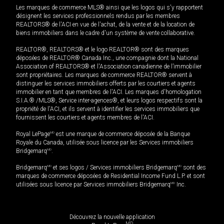
Les marques de commerce MLS® ainsi que les logos qui s'y rapportent
désignent les services professionnels rendus par les membres
REALTORS® de l'ACI en vue de l'achat, de la vente et de la location de
biens immobiliers dans le cadre d'un système de vente collaborative.
REALTOR®, REALTORS® et le logo REALTOR® sont des marques
déposées de REALTOR® Canada Inc., une compagnie dont la National
Association of REALTORS® et l'Association canadienne de l’immobilier
sont propriétaires. Les marques de commerce REALTOR® servent à
distinguer les services immobiliers offerts par les courtiers et agents
immobilier en tant que membres de l'ACI. Les marques d'homologation
S.I.A.® /MLS®, Service inter-agences®, et leurs logos respectifs sont la
propriété de l'ACI, et ils servent à identifier les services immobiliers que
fournissent les courtiers et agents membres de l'ACI.
Royal LePage
MD
est une marque de commerce déposée de la Banque
Royale du Canada, utilisée sous licence par les Services immobiliers
Bridgemarq
MD
.
Bridgemarq
MD
et ses logos / Services immobiliers Bridgemarq
MD
sont des
marques de commerce déposées de Residential Income Fund L.P. et sont
utilisées sous licence par Services immobiliers Bridgemarq
MD
Inc.
Découvrez la nouvelle application
MD