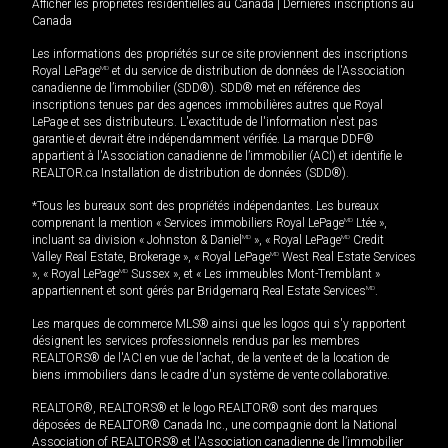
Afficher les propriétés résidentielles au Canada
|
Dernières inscriptions au
Canada
Les informations des propriétés sur ce site proviennent des inscriptions
Royal LePage
MD
et du service de distribution de données de l'Association
canadienne de l’immobilier (SDD®). SDD® met en référence des
inscriptions tenues par des agences immobilières autres que Royal
LePage et ses distributeurs. L'exactitude de l'information n'est pas
garantie et devrait être indépendamment vérifiée. La marque DDF®
appartient à l'Association canadienne de l’immobilier (ACI) et identifie le
REALTOR.ca Installation de distribution de données (SDD®).
*Tous les bureaux sont des propriétés indépendantes. Les bureaux
comprenant la mention « Services immobiliers Royal LePage
MD
Ltée »,
incluant sa division « Johnston & Daniel
MD
», « Royal LePage
MD
Credit
Valley Real Estate, Brokerage », « Royal LePage
MD
West Real Estate Services
», « Royal LePage
MD
Sussex », et « Les immeubles Mont-Tremblant »
appartiennent et sont gérés par Bridgemarq Real Estate Services
MD
.
Les marques de commerce MLS® ainsi que les logos qui s'y rapportent
désignent les services professionnels rendus par les membres
REALTORS® de l'ACI en vue de l'achat, de la vente et de la location de
biens immobiliers dans le cadre d'un système de vente collaborative.
REALTOR®, REALTORS® et le logo REALTOR® sont des marques
déposées de REALTOR® Canada Inc., une compagnie dont la National
Association of REALTORS® et l'Association canadienne de l’immobilier