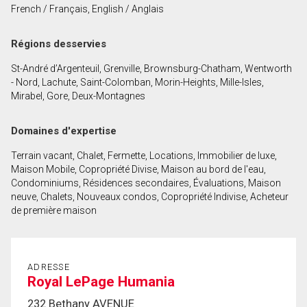
French / Français, English / Anglais
Prénom
et
Régions desservies
Nom
Courriel
St-André d’Argenteuil, Grenville, Brownsburg-Chatham, Wentworth
- Nord, Lachute, Saint-Colomban, Morin-Heights, Mille-Isles,
Téléphone
Mirabel, Gore, Deux-Montagnes
(Optionnel)
Message
Domaines d'expertise
Terrain vacant, Chalet, Fermette, Locations, Immobilier de luxe,
Maison Mobile, Copropriété Divise, Maison au bord de l'eau,
Condominiums, Résidences secondaires, Évaluations, Maison
neuve, Chalets, Nouveaux condos, Copropriété Indivise, Acheteur
de première maison
ADRESSE
Royal LePage Humania
232 Bethany AVENUE