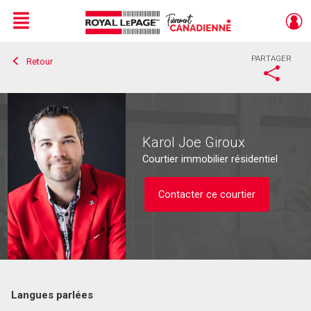
Menu
PARTAGER
Retour
Live
En Direct
Karol Joe Giroux
Courtier immobilier résidentiel
Contacter ce courtier
Langues parlées
Contacter ce courtier