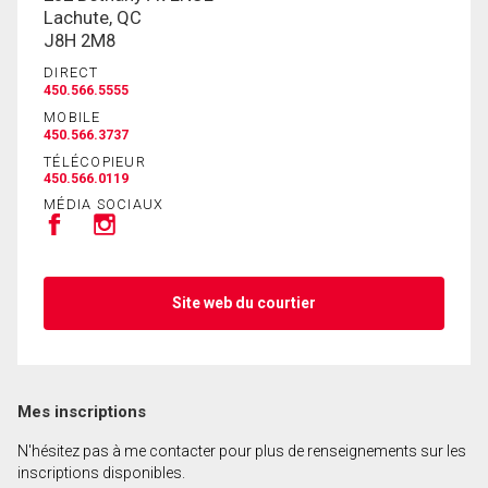
Lachute, QC
J8H 2M8
En cliquant sur le bouton « soumettre », vous
DIRECT
consentez à nos conditions d'utilisation et vous
450.566.5555
nous fournissez l'autorisation écrite de
MOBILE
communiquer avec vous.
450.566.3737
TÉLÉCOPIEUR
450.566.0119
MÉDIA SOCIAUX
Site web du courtier
Mes inscriptions
N'hésitez pas à me contacter pour plus de renseignements sur les
inscriptions disponibles.