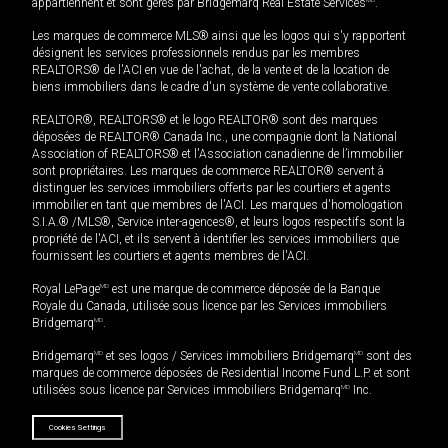
appartiennent et sont gérés par Bridgemarq Real Estate Services
.
Les marques de commerce MLS® ainsi que les logos qui s'y rapportent
désignent les services professionnels rendus par les membres
REALTORS® de l'ACI en vue de l'achat, de la vente et de la location de
biens immobiliers dans le cadre d'un système de vente collaborative.
REALTOR®, REALTORS® et le logo REALTOR® sont des marques
déposées de REALTOR® Canada Inc., une compagnie dont la National
Association of REALTORS® et l'Association canadienne de l’immobilier
sont propriétaires. Les marques de commerce REALTOR® servent à
distinguer les services immobiliers offerts par les courtiers et agents
immobilier en tant que membres de l'ACI. Les marques d'homologation
S.I.A.® /MLS®, Service inter-agences®, et leurs logos respectifs sont la
propriété de l'ACI, et ils servent à identifier les services immobiliers que
fournissent les courtiers et agents membres de l'ACI.
Royal LePage
MD
est une marque de commerce déposée de la Banque
Royale du Canada, utilisée sous licence par les Services immobiliers
Bridgemarq
MD
.
Bridgemarq
MD
et ses logos / Services immobiliers Bridgemarq
MD
sont des
marques de commerce déposées de Residential Income Fund L.P. et sont
utilisées sous licence par Services immobiliers Bridgemarq
MD
Inc.
Cookies Settings