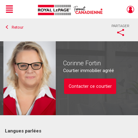
Menu
PARTAGER
Retour
Live
En Direct
Corinne Fortin
Courtier immobilier agréé
Contacter ce courtier
Langues parlées
Contacter ce courtier