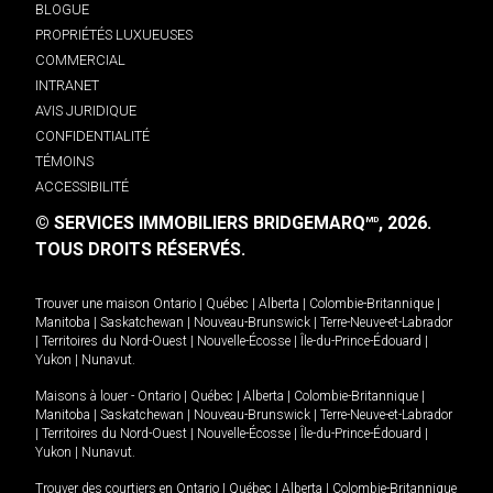
BLOGUE
PROPRIÉTÉS LUXUEUSES
COMMERCIAL
INTRANET
AVIS JURIDIQUE
CONFIDENTIALITÉ
TÉMOINS
ACCESSIBILITÉ
© SERVICES IMMOBILIERS BRIDGEMARQ
, 2026.
MD
TOUS DROITS RÉSERVÉS.
Trouver une maison
Ontario
|
Québec
|
Alberta
|
Colombie-Britannique
|
Manitoba
|
Saskatchewan
|
Nouveau-Brunswick
|
Terre-Neuve-et-Labrador
|
Territoires du Nord-Ouest
|
Nouvelle-Écosse
|
Île-du-Prince-Édouard
|
Yukon
|
Nunavut
.
Maisons à louer -
Ontario
|
Québec
|
Alberta
|
Colombie-Britannique
|
Manitoba
|
Saskatchewan
|
Nouveau-Brunswick
|
Terre-Neuve-et-Labrador
|
Territoires du Nord-Ouest
|
Nouvelle-Écosse
|
Île-du-Prince-Édouard
|
Yukon
|
Nunavut
.
Trouver des courtiers en
Ontario
|
Québec
|
Alberta
|
Colombie-Britannique