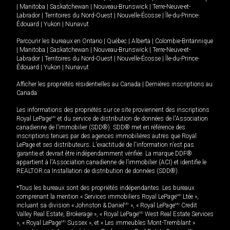
|
Manitoba
|
Saskatchewan
|
Nouveau-Brunswick
|
Terre-Neuve-et-
Labrador
|
Territoires du Nord-Ouest
|
Nouvelle-Écosse
|
Île-du-Prince-
Édouard
|
Yukon
|
Nunavut
Parcourir les bureaux en
Ontario
|
Québec
|
Alberta
|
Colombie-Britannique
|
Manitoba
|
Saskatchewan
|
Nouveau-Brunswick
|
Terre-Neuve-et-
Labrador
|
Territoires du Nord-Ouest
|
Nouvelle-Écosse
|
Île-du-Prince-
Édouard
|
Yukon
|
Nunavut
Afficher les propriétés résidentielles au Canada
|
Dernières inscriptions au
Canada
Les informations des propriétés sur ce site proviennent des inscriptions
Royal LePage
MD
et du service de distribution de données de l'Association
canadienne de l’immobilier (SDD®). SDD® met en référence des
inscriptions tenues par des agences immobilières autres que Royal
LePage et ses distributeurs. L'exactitude de l'information n'est pas
garantie et devrait être indépendamment vérifiée. La marque DDF®
appartient à l'Association canadienne de l’immobilier (ACI) et identifie le
REALTOR.ca Installation de distribution de données (SDD®).
*Tous les bureaux sont des propriétés indépendantes. Les bureaux
comprenant la mention « Services immobiliers Royal LePage
MD
Ltée »,
incluant sa division « Johnston & Daniel
MD
», « Royal LePage
MD
Credit
Valley Real Estate, Brokerage », « Royal LePage
MD
West Real Estate Services
», « Royal LePage
MD
Sussex », et « Les immeubles Mont-Tremblant »
MD