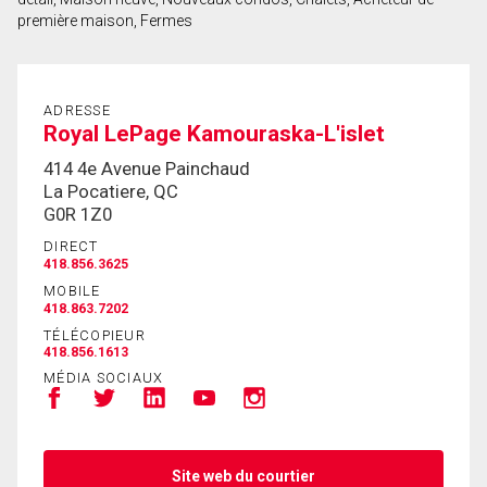
première maison, Fermes
En cliquant sur le bouton « soumettre », vous
consentez à nos conditions d'utilisation et vous
nous fournissez l'autorisation écrite de
ADRESSE
Royal LePage Kamouraska-L'islet
communiquer avec vous.
414 4e Avenue Painchaud
La Pocatiere, QC
G0R 1Z0
DIRECT
418.856.3625
MOBILE
418.863.7202
TÉLÉCOPIEUR
418.856.1613
MÉDIA SOCIAUX
Site web du courtier