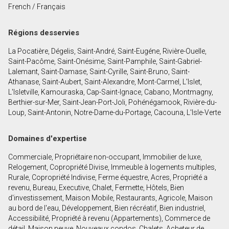
French / Français
Prénom
et
Régions desservies
Nom
Courriel
La Pocatière, Dégelis, Saint-André, Saint-Eugéne, Rivière-Ouelle,
Saint-Pacôme, Saint-Onésime, Saint-Pamphile, Saint-Gabriel-
Téléphone
Lalemant, Saint-Damase, Saint-Cyrille, Saint-Bruno, Saint-
(Optionnel)
Athanase, Saint-Aubert, Saint-Alexandre, Mont-Carmel, L'Islet,
L'Isletville, Kamouraska, Cap-Saint-Ignace, Cabano, Montmagny,
Message
Berthier-sur-Mer, Saint-Jean-Port-Joli, Pohénégamook, Rivière-du-
Loup, Saint-Antonin, Notre-Dame-du-Portage, Cacouna, L'Isle-Verte
Domaines d'expertise
Commerciale, Propriétaire non-occupant, Immobilier de luxe,
Relogement, Copropriété Divise, Immeuble à logements multiples,
Rurale, Copropriété Indivise, Ferme équestre, Acres, Propriété a
revenu, Bureau, Executive, Chalet, Fermette, Hôtels, Bien
d'investissement, Maison Mobile, Restaurants, Agricole, Maison
au bord de l'eau, Développement, Bien récréatif, Bien industriel,
Accessibilité, Propriété à revenu (Appartements), Commerce de
détail, Maison neuve, Nouveaux condos, Chalets, Acheteur de