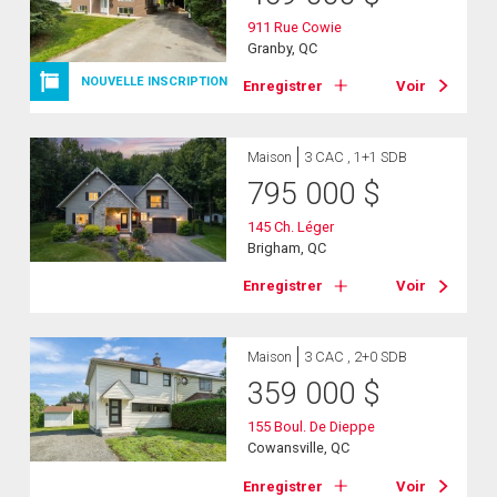
911 Rue Cowie
Granby, QC
NOUVELLE INSCRIPTION
Enregistrer
Voir
Maison
3 CAC , 1+1 SDB
795 000
$
145 Ch. Léger
Brigham, QC
Enregistrer
Voir
Maison
3 CAC , 2+0 SDB
359 000
$
155 Boul. De Dieppe
Cowansville, QC
Enregistrer
Voir