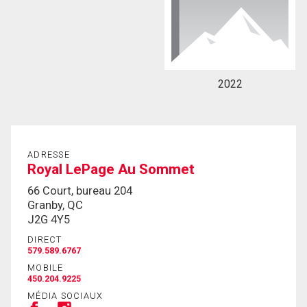
En cliquant sur le bouton « soumettre », vous
consentez à nos conditions d'utilisation et vous
nous fournissez l'autorisation écrite de
2022
communiquer avec vous.
ADRESSE
Royal LePage Au Sommet
66 Court, bureau 204
Granby, QC
J2G 4Y5
DIRECT
579.589.6767
MOBILE
450.204.9225
MÉDIA SOCIAUX