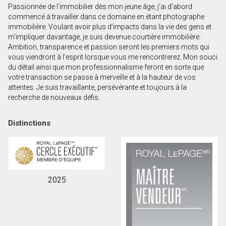
Passionnée de l’immobilier dès mon jeune âge, j'ai d’abord
Prénom
commencé à travailler dans ce domaine en étant photographe
et
immobilière. Voulant avoir plus d’impacts dans la vie des gens et
Nom
m’impliquer davantage, je suis devenue courtière immobilière.
Courriel
Ambition, transparence et passion seront les premiers mots qui
vous viendront à l’esprit lorsque vous me rencontrerez. Mon souci
du détail ainsi que mon professionnalisme feront en sorte que
Téléphone
votre transaction se passe à merveille et à la hauteur de vos
(Optionnel)
attentes. Je suis travaillante, persévérante et toujours à la
Message
recherche de nouveaux défis.
Distinctions
2025