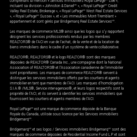
comprenant la mention « Services immobiliers Royal LePage
Ltée »,
incluant sa division « Johnston & Daniel
MD
», « Royal LePage
MD
Credit
Valley Real Estate, Brokerage », « Royal LePage
MD
West Real Estate Services
», « Royal LePage
MD
Sussex », et « Les immeubles Mont-Tremblant »
appartiennent et sont gérés par Bridgemarq Real Estate Services
MD
.
Les marques de commerce MLS® ainsi que les logos qui s'y rapportent
désignent les services professionnels rendus par les membres
REALTORS® de l'ACI en vue de l'achat, de la vente et de la location de
biens immobiliers dans le cadre d'un système de vente collaborative.
REALTOR®, REALTORS® et le logo REALTOR® sont des marques
déposées de REALTOR® Canada Inc., une compagnie dont la National
Association of REALTORS® et l'Association canadienne de l’immobilier
sont propriétaires. Les marques de commerce REALTOR® servent à
distinguer les services immobiliers offerts par les courtiers et agents
immobilier en tant que membres de l'ACI. Les marques d'homologation
S.I.A.® /MLS®, Service inter-agences®, et leurs logos respectifs sont la
propriété de l'ACI, et ils servent à identifier les services immobiliers que
fournissent les courtiers et agents membres de l'ACI.
Royal LePage
MD
est une marque de commerce déposée de la Banque
Royale du Canada, utilisée sous licence par les Services immobiliers
Bridgemarq
MD
.
Bridgemarq
MD
et ses logos / Services immobiliers Bridgemarq
MD
sont des
marques de commerce déposées de Residential Income Fund L.P. et sont