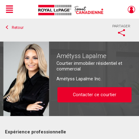
Menu
PARTAGER
Retour
Live
En Direct
Amétyss Lapalme
Courtier immobilier résidentiel et
commercial
Amétyss Lapalme Inc.
Contacter ce courtier
Expérience professionnelle
Contacter ce courtier