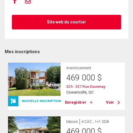
Site web du courtier
Mes inscriptions
Investissement
469 000
$
325 - 327 Rue Duvernay
Cowansville, QC
NOUVELLE INSCRIPTION
Enregistrer
Voir
Maison
4 CAC , 1+1 SDB
469 000
$