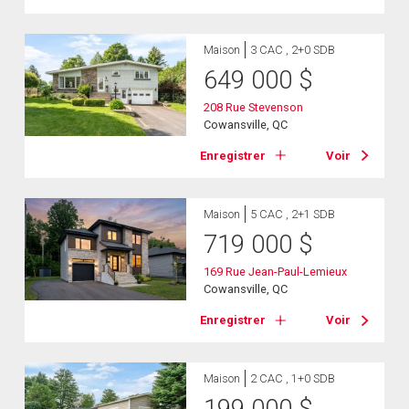
Maison
3 CAC , 2+0 SDB
649 000
$
208 Rue Stevenson
Cowansville, QC
Enregistrer
Voir
Maison
5 CAC , 2+1 SDB
719 000
$
169 Rue Jean-Paul-Lemieux
Cowansville, QC
Enregistrer
Voir
Maison
2 CAC , 1+0 SDB