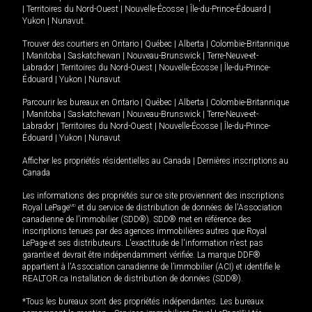
|
Territoires du Nord-Ouest
|
Nouvelle-Écosse
|
Île-du-Prince-Édouard
|
Yukon
|
Nunavut
.
Trouver des courtiers en
Ontario
|
Québec
|
Alberta
|
Colombie-Britannique
|
Manitoba
|
Saskatchewan
|
Nouveau-Brunswick
|
Terre-Neuve-et-
Labrador
|
Territoires du Nord-Ouest
|
Nouvelle-Écosse
|
Île-du-Prince-
Édouard
|
Yukon
|
Nunavut
Parcourir les bureaux en
Ontario
|
Québec
|
Alberta
|
Colombie-Britannique
|
Manitoba
|
Saskatchewan
|
Nouveau-Brunswick
|
Terre-Neuve-et-
Labrador
|
Territoires du Nord-Ouest
|
Nouvelle-Écosse
|
Île-du-Prince-
Édouard
|
Yukon
|
Nunavut
Afficher les propriétés résidentielles au Canada
|
Dernières inscriptions au
Canada
Les informations des propriétés sur ce site proviennent des inscriptions
Royal LePage
MD
et du service de distribution de données de l'Association
canadienne de l’immobilier (SDD®). SDD® met en référence des
inscriptions tenues par des agences immobilières autres que Royal
LePage et ses distributeurs. L'exactitude de l'information n'est pas
garantie et devrait être indépendamment vérifiée. La marque DDF®
appartient à l'Association canadienne de l’immobilier (ACI) et identifie le
REALTOR.ca Installation de distribution de données (SDD®).
*Tous les bureaux sont des propriétés indépendantes. Les bureaux
MD