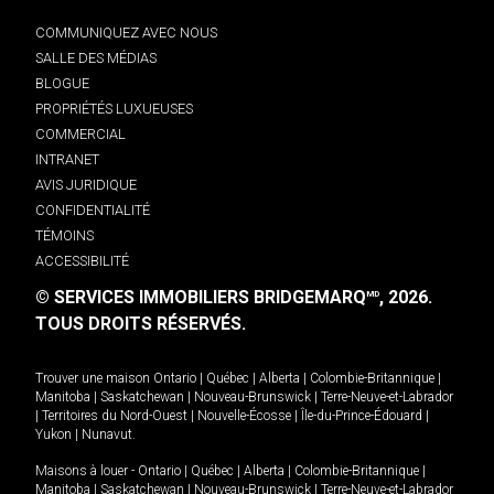
COMMUNIQUEZ AVEC NOUS
SALLE DES MÉDIAS
BLOGUE
PROPRIÉTÉS LUXUEUSES
COMMERCIAL
INTRANET
AVIS JURIDIQUE
CONFIDENTIALITÉ
TÉMOINS
ACCESSIBILITÉ
© SERVICES IMMOBILIERS BRIDGEMARQ
, 2026.
MD
TOUS DROITS RÉSERVÉS.
Trouver une maison
Ontario
|
Québec
|
Alberta
|
Colombie-Britannique
|
Manitoba
|
Saskatchewan
|
Nouveau-Brunswick
|
Terre-Neuve-et-Labrador
|
Territoires du Nord-Ouest
|
Nouvelle-Écosse
|
Île-du-Prince-Édouard
|
Yukon
|
Nunavut
.
Maisons à louer -
Ontario
|
Québec
|
Alberta
|
Colombie-Britannique
|
Manitoba
|
Saskatchewan
|
Nouveau-Brunswick
|
Terre-Neuve-et-Labrador