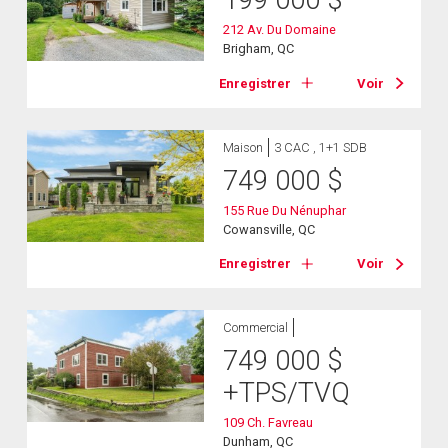
199 000
$
212 Av. Du Domaine
Brigham, QC
Enregistrer
Voir
Maison
3 CAC , 1+1 SDB
749 000
$
155 Rue Du Nénuphar
Cowansville, QC
Enregistrer
Voir
Commercial
749 000
$
+TPS/TVQ
109 Ch. Favreau
Dunham, QC