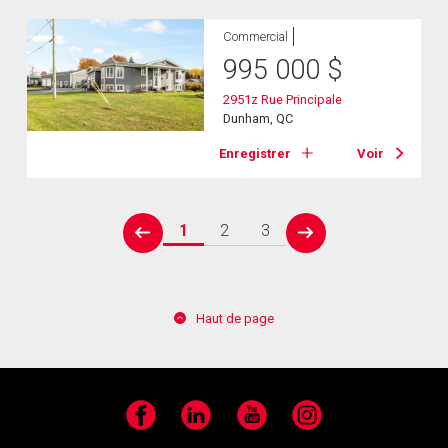
Commercial
995 000
$
2951z Rue Principale
Dunham, QC
Enregistrer
Voir
1
2
3
prev
next
Haut de page
Facebook
LinkedIn
YouTube
Instagram