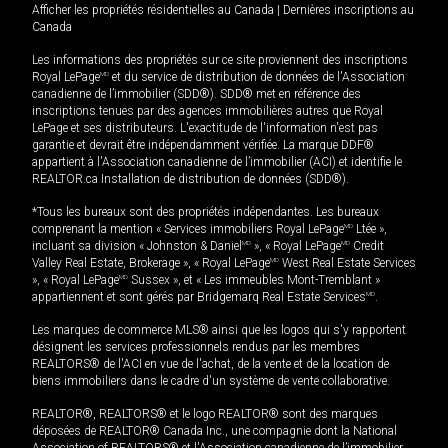
Afficher les propriétés résidentielles au Canada
|
Dernières inscriptions au
Canada
Les informations des propriétés sur ce site proviennent des inscriptions
Royal LePage
MD
et du service de distribution de données de l'Association
canadienne de l’immobilier (SDD®). SDD® met en référence des
inscriptions tenues par des agences immobilières autres que Royal
LePage et ses distributeurs. L'exactitude de l'information n'est pas
garantie et devrait être indépendamment vérifiée. La marque DDF®
appartient à l'Association canadienne de l’immobilier (ACI) et identifie le
REALTOR.ca Installation de distribution de données (SDD®).
*Tous les bureaux sont des propriétés indépendantes. Les bureaux
comprenant la mention « Services immobiliers Royal LePage
MD
Ltée »,
incluant sa division « Johnston & Daniel
MD
», « Royal LePage
MD
Credit
Valley Real Estate, Brokerage », « Royal LePage
MD
West Real Estate Services
», « Royal LePage
MD
Sussex », et « Les immeubles Mont-Tremblant »
appartiennent et sont gérés par Bridgemarq Real Estate Services
MD
.
Les marques de commerce MLS® ainsi que les logos qui s'y rapportent
désignent les services professionnels rendus par les membres
REALTORS® de l'ACI en vue de l'achat, de la vente et de la location de
biens immobiliers dans le cadre d'un système de vente collaborative.
REALTOR®, REALTORS® et le logo REALTOR® sont des marques
déposées de REALTOR® Canada Inc., une compagnie dont la National
Association of REALTORS® et l'Association canadienne de l’immobilier