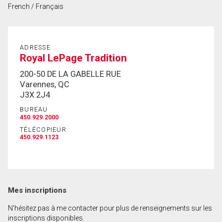
French / Français
Prénom
et
Nom
Courriel
ADRESSE
Royal LePage Tradition
Téléphone
200-50 DE LA GABELLE RUE
(Optionnel)
Varennes, QC
J3X 2J4
Message
BUREAU
450.929.2000
TÉLÉCOPIEUR
450.929.1123
Mes inscriptions
N'hésitez pas à me contacter pour plus de renseignements sur les
inscriptions disponibles.