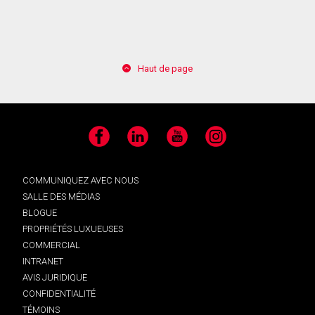
En cliquant sur le bouton « soumettre », vous
consentez à nos conditions d'utilisation et vous
Haut de page
nous fournissez l'autorisation écrite de
communiquer avec vous.
Facebook
LinkedIn
YouTube
Instagram
COMMUNIQUEZ AVEC NOUS
SALLE DES MÉDIAS
BLOGUE
PROPRIÉTÉS LUXUEUSES
COMMERCIAL
INTRANET
AVIS JURIDIQUE
CONFIDENTIALITÉ
TÉMOINS