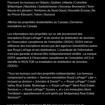
Parcourir les bureaux en
Ontario
|
Québec
|
Alberta
|
Colombie-
Britannique
|
Manitoba
|
Saskatchewan
|
Nouveau-Brunswick
|
Terre-
Neuve-et-Labrador
|
Territoires du Nord-Ouest
|
Nouvelle-Écosse
|
Île-
du-Prince-Édouard
|
Yukon
|
Nunavut
Afficher les propriétés résidentielles au Canada
|
Dernières
inscriptions au Canada
Les informations des propriétés sur ce site proviennent des
inscriptions Royal LePage
et du service de distribution de données
MD
de l'Association canadienne de l’immobilier (SDD®). SDD® met en
référence des inscriptions tenues par des agences immobilières autres
que Royal LePage et ses distributeurs. L'exactitude de l'information
n'est pas garantie et devrait être indépendamment vérifiée. La marque
DDF® appartient à l'Association canadienne de l’immobilier (ACI) et
identifie le REALTOR.ca Installation de distribution de données
(SDD®).
*Tous les bureaux sont des propriétés indépendantes. Les bureaux
comprenant la mention « Services immobiliers Royal LePage
Ltée »,
MD
incluant sa division « Johnston & Daniel
», « Royal LePage
Credit
MD
MD
Valley Real Estate, Brokerage », « Royal LePage
West Real Estate
MD
Services », « Royal LePage
Sussex », et « Les immeubles Mont-
MD
Tremblant » appartiennent et sont gérés par Bridgemarq Real Estate
Services
.
MD