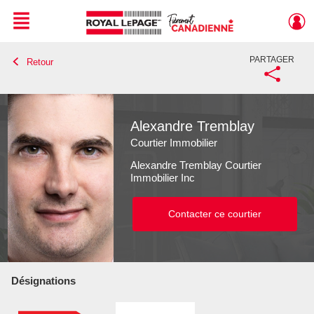
Menu
PARTAGER
Retour
Live
En Direct
Alexandre Tremblay
Courtier Immobilier
Alexandre Tremblay Courtier
Immobilier Inc
Contacter ce courtier
Désignations
Contacter ce courtier