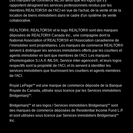
Les marques de commerce MLS® ainsi que les logos qui s'y
rapportent désignent les services professionnels rendus par les
membres REALTORS® de l'ACI en vue de l'achat, de la vente et de la
location de biens immobiliers dans le cadre d'un système de vente
collaborative.
REALTOR®, REALTORS® et le logo REALTOR® sont des marques
déposées de REALTOR® Canada Inc., une compagnie dont la
National Association of REALTORS® et l'Association canadienne de
l’immobilier sont propriétaires. Les marques de commerce REALTOR®
servent à distinguer les services immobiliers offerts par les courtiers et
agents immobilier en tant que membres de l'ACI. Les marques
d'homologation S.I.A.® /MLS®, Service inter-agences®, et leurs logos
respectifs sont la propriété de l'ACI, et ils servent à identifier les
services immobiliers que fournissent les courtiers et agents membres
de l'ACI.
Royal LePage
est une marque de commerce déposée de la Banque
MD
Royale du Canada, utilisée sous licence par les Services immobiliers
Bridgemarq
.
MD
Bridgemarq
et ses logos / Services immobiliers Bridgemarq
sont
MD
MD
des marques de commerce déposées de Residential Income Fund L.P.
et sont utilisées sous licence par Services immobiliers Bridgemarq
MD
Inc.