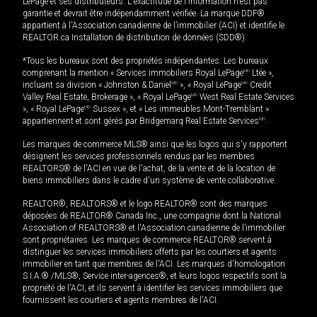
LePage et ses distributeurs. L'exactitude de l'information n'est pas
garantie et devrait être indépendamment vérifiée. La marque DDF®
appartient à l'Association canadienne de l’immobilier (ACI) et identifie le
REALTOR.ca Installation de distribution de données (SDD®).
*Tous les bureaux sont des propriétés indépendantes. Les bureaux
comprenant la mention « Services immobiliers Royal LePage
MD
Ltée »,
incluant sa division « Johnston & Daniel
MD
», « Royal LePage
MD
Credit
Valley Real Estate, Brokerage », « Royal LePage
MD
West Real Estate Services
», « Royal LePage
MD
Sussex », et « Les immeubles Mont-Tremblant »
appartiennent et sont gérés par Bridgemarq Real Estate Services
MD
.
Les marques de commerce MLS® ainsi que les logos qui s'y rapportent
désignent les services professionnels rendus par les membres
REALTORS® de l'ACI en vue de l'achat, de la vente et de la location de
biens immobiliers dans le cadre d'un système de vente collaborative.
REALTOR®, REALTORS® et le logo REALTOR® sont des marques
déposées de REALTOR® Canada Inc., une compagnie dont la National
Association of REALTORS® et l'Association canadienne de l’immobilier
sont propriétaires. Les marques de commerce REALTOR® servent à
distinguer les services immobiliers offerts par les courtiers et agents
immobilier en tant que membres de l'ACI. Les marques d'homologation
S.I.A.® /MLS®, Service inter-agences®, et leurs logos respectifs sont la
propriété de l'ACI, et ils servent à identifier les services immobiliers que
fournissent les courtiers et agents membres de l'ACI.