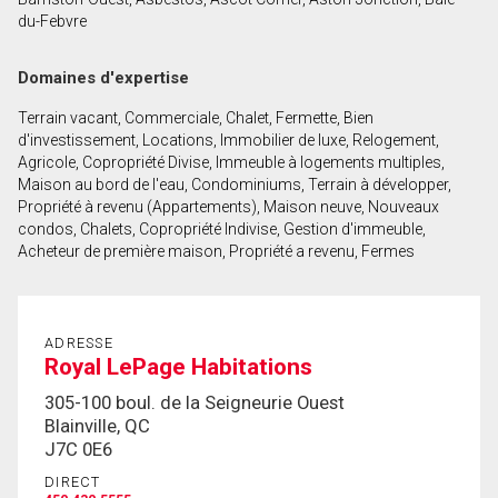
du-Febvre
En cliquant sur le bouton « soumettre », vous
Domaines d'expertise
consentez à nos conditions d'utilisation et vous
nous fournissez l'autorisation écrite de
Terrain vacant, Commerciale, Chalet, Fermette, Bien
communiquer avec vous.
d'investissement, Locations, Immobilier de luxe, Relogement,
Agricole, Copropriété Divise, Immeuble à logements multiples,
Maison au bord de l'eau, Condominiums, Terrain à développer,
Propriété à revenu (Appartements), Maison neuve, Nouveaux
condos, Chalets, Copropriété Indivise, Gestion d'immeuble,
Acheteur de première maison, Propriété a revenu, Fermes
ADRESSE
Royal LePage Habitations
305-100 boul. de la Seigneurie Ouest
Blainville, QC
J7C 0E6
DIRECT