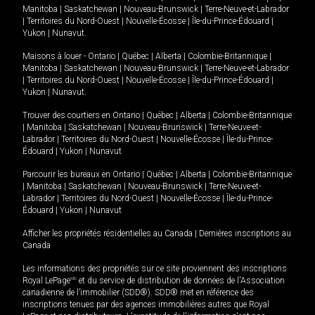
Manitoba
|
Saskatchewan
|
Nouveau-Brunswick
|
Terre-Neuve-et-Labrador
|
Territoires du Nord-Ouest
|
Nouvelle-Écosse
|
Île-du-Prince-Édouard
|
Yukon
|
Nunavut
.
Maisons à louer -
Ontario
|
Québec
|
Alberta
|
Colombie-Britannique
|
Manitoba
|
Saskatchewan
|
Nouveau-Brunswick
|
Terre-Neuve-et-Labrador
|
Territoires du Nord-Ouest
|
Nouvelle-Écosse
|
Île-du-Prince-Édouard
|
Yukon
|
Nunavut
.
Trouver des courtiers en
Ontario
|
Québec
|
Alberta
|
Colombie-Britannique
|
Manitoba
|
Saskatchewan
|
Nouveau-Brunswick
|
Terre-Neuve-et-
Labrador
|
Territoires du Nord-Ouest
|
Nouvelle-Écosse
|
Île-du-Prince-
Édouard
|
Yukon
|
Nunavut
Parcourir les bureaux en
Ontario
|
Québec
|
Alberta
|
Colombie-Britannique
|
Manitoba
|
Saskatchewan
|
Nouveau-Brunswick
|
Terre-Neuve-et-
Labrador
|
Territoires du Nord-Ouest
|
Nouvelle-Écosse
|
Île-du-Prince-
Édouard
|
Yukon
|
Nunavut
Afficher les propriétés résidentielles au Canada
|
Dernières inscriptions au
Canada
Les informations des propriétés sur ce site proviennent des inscriptions
Royal LePage
MD
et du service de distribution de données de l'Association
canadienne de l’immobilier (SDD®). SDD® met en référence des
inscriptions tenues par des agences immobilières autres que Royal