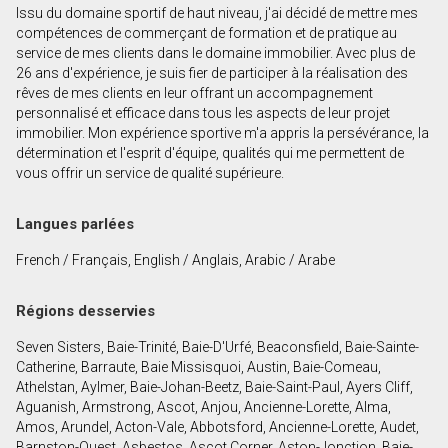
Issu du domaine sportif de haut niveau, j'ai décidé de mettre mes
Prénom
compétences de commerçant de formation et de pratique au
et
service de mes clients dans le domaine immobilier. Avec plus de
Nom
26 ans d'expérience, je suis fier de participer à la réalisation des
Courriel
rêves de mes clients en leur offrant un accompagnement
personnalisé et efficace dans tous les aspects de leur projet
immobilier. Mon expérience sportive m'a appris la persévérance, la
Téléphone
détermination et l'esprit d'équipe, qualités qui me permettent de
(Optionnel)
vous offrir un service de qualité supérieure.
Message
Langues parlées
French / Français, English / Anglais, Arabic / Arabe
Régions desservies
Seven Sisters, Baie-Trinité, Baie-D'Urfé, Beaconsfield, Baie-Sainte-
Catherine, Barraute, Baie Missisquoi, Austin, Baie-Comeau,
Athelstan, Aylmer, Baie-Johan-Beetz, Baie-Saint-Paul, Ayers Cliff,
Aguanish, Armstrong, Ascot, Anjou, Ancienne-Lorette, Alma,
Amos, Arundel, Acton-Vale, Abbotsford, Ancienne-Lorette, Audet,
Barnston-Ouest, Asbestos, Ascot Corner, Aston-Jonction, Baie-