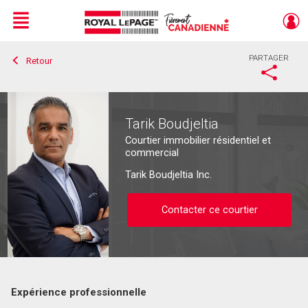
Menu
PARTAGER
Retour
Live
En Direct
Tarik Boudjeltia
Courtier immobilier résidentiel et
commercial
Tarik Boudjeltia Inc.
Contacter ce courtier
Expérience professionnelle
Contacter ce courtier