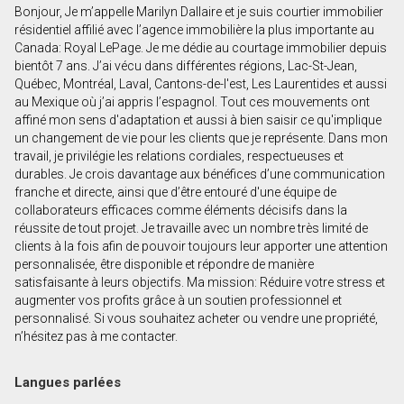
Bonjour, Je m’appelle Marilyn Dallaire et je suis courtier immobilier
Prénom
résidentiel affilié avec l’agence immobilière la plus importante au
et
Canada: Royal LePage. Je me dédie au courtage immobilier depuis
Nom
bientôt 7 ans. J’ai vécu dans différentes régions, Lac-St-Jean,
Courriel
Québec, Montréal, Laval, Cantons-de-l'est, Les Laurentides et aussi
au Mexique où j’ai appris l’espagnol. Tout ces mouvements ont
affiné mon sens d'adaptation et aussi à bien saisir ce qu'implique
Téléphone
un changement de vie pour les clients que je représente. Dans mon
(Optionnel)
travail, je privilégie les relations cordiales, respectueuses et
Message
durables. Je crois davantage aux bénéfices d’une communication
franche et directe, ainsi que d’être entouré d'une équipe de
collaborateurs efficaces comme éléments décisifs dans la
réussite de tout projet. Je travaille avec un nombre très limité de
clients à la fois afin de pouvoir toujours leur apporter une attention
personnalisée, être disponible et répondre de manière
satisfaisante à leurs objectifs. Ma mission: Réduire votre stress et
augmenter vos profits grâce à un soutien professionnel et
personnalisé. Si vous souhaitez acheter ou vendre une propriété,
n’hésitez pas à me contacter.
Langues parlées