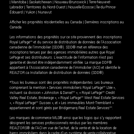
|
Manitoba
|
Saskatchewan
|
Nouveau-Brunswick
|
Terre-Neuve-et-
Labrador
|
Territoires du Nord-Ouest
|
Nouvelle-Écosse
|
Île-du-Prince-
Édouard
|
Yukon
|
Nunavut
Afficher les propriétés résidentielles au Canada
|
Dernières inscriptions au
Canada
Les informations des propriétés sur ce site proviennent des inscriptions
Royal LePage
MD
et du service de distribution de données de l'Association
canadienne de l’immobilier (SDD®). SDD® met en référence des
inscriptions tenues par des agences immobilières autres que Royal
LePage et ses distributeurs. L'exactitude de l'information n'est pas
garantie et devrait être indépendamment vérifiée. La marque DDF®
appartient à l'Association canadienne de l’immobilier (ACI) et identifie le
REALTOR.ca Installation de distribution de données (SDD®).
*Tous les bureaux sont des propriétés indépendantes. Les bureaux
comprenant la mention « Services immobiliers Royal LePage
MD
Ltée »,
incluant sa division « Johnston & Daniel
MD
», « Royal LePage
MD
Credit
Valley Real Estate, Brokerage », « Royal LePage
MD
West Real Estate Services
», « Royal LePage
MD
Sussex », et « Les immeubles Mont-Tremblant »
appartiennent et sont gérés par Bridgemarq Real Estate Services
MD
.
Les marques de commerce MLS® ainsi que les logos qui s'y rapportent
désignent les services professionnels rendus par les membres
REALTORS® de l'ACI en vue de l'achat, de la vente et de la location de
biens immobiliers dans le cadre d'un système de vente collaborative.