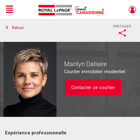
Menu
PARTAGER
Retour
Live
En Direct
Marilyn Dallaire
Courtier immobilier résidentiel
Contacter ce courtier
Expérience professionnelle
Contacter ce courtier