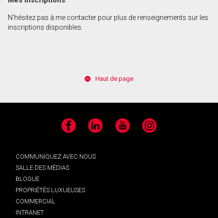
Mes inscriptions
N'hésitez pas à me contacter pour plus de renseignements sur les
inscriptions disponibles.
Haut de page
Facebook
LinkedIn
YouTube
Instagram
COMMUNIQUEZ AVEC NOUS
SALLE DES MÉDIAS
BLOGUE
PROPRIÉTÉS LUXUEUSES
COMMERCIAL
INTRANET