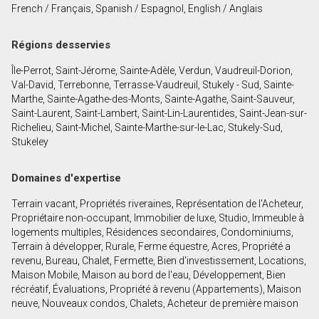
French / Français, Spanish / Espagnol, English / Anglais
En cliquant sur le bouton « soumettre », vous
Régions desservies
consentez à nos conditions d'utilisation et vous
Île-Perrot, Saint-Jérome, Sainte-Adèle, Verdun, Vaudreuil-Dorion,
nous fournissez l'autorisation écrite de
Val-David, Terrebonne, Terrasse-Vaudreuil, Stukely - Sud, Sainte-
communiquer avec vous.
Marthe, Sainte-Agathe-des-Monts, Sainte-Agathe, Saint-Sauveur,
Saint-Laurent, Saint-Lambert, Saint-Lin-Laurentides, Saint-Jean-sur-
Richelieu, Saint-Michel, Sainte-Marthe-sur-le-Lac, Stukely-Sud,
Stukeley
Domaines d'expertise
Terrain vacant, Propriétés riveraines, Représentation de l'Acheteur,
Propriétaire non-occupant, Immobilier de luxe, Studio, Immeuble à
logements multiples, Résidences secondaires, Condominiums,
Terrain à développer, Rurale, Ferme équestre, Acres, Propriété a
revenu, Bureau, Chalet, Fermette, Bien d'investissement, Locations,
Maison Mobile, Maison au bord de l'eau, Développement, Bien
récréatif, Évaluations, Propriété à revenu (Appartements), Maison
neuve, Nouveaux condos, Chalets, Acheteur de première maison