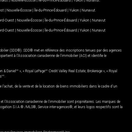
-Ouest
|
Nouvelle-Écosse
|
Île-du-Prince-Édouard
|
Yukon
|
Nunavut
.
est
|
Nouvelle-Écosse
|
Île-du-Prince-Édouard
|
Yukon
|
Nunavut
.
Nord-Ouest
|
Nouvelle-Écosse
|
Île-du-Prince-Édouard
|
Yukon
|
Nunavut
Nord-Ouest
|
Nouvelle-Écosse
|
Île-du-Prince-Édouard
|
Yukon
|
Nunavut
mobilier (SDD®). SDD® met en référence des inscriptions tenues par des agences
rtient à l'Association canadienne de l’immobilier (ACI) et identifie le
on & Daniel
MD
», « Royal LePage
MD
Credit Valley Real Estate, Brokerage », « Royal
es
MD
.
chat, de la vente et de la location de biens immobiliers dans le cadre d'un
Association canadienne de l’immobilier sont propriétaires. Les marques de
ation S.I.A.® /MLS®, Service inter-agences®, et leurs logos respectifs sont la
MD