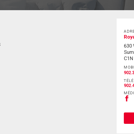
ADR
Roya
s
630
Sum
C1N
MOB
902.
TÉL
902.
MÉD