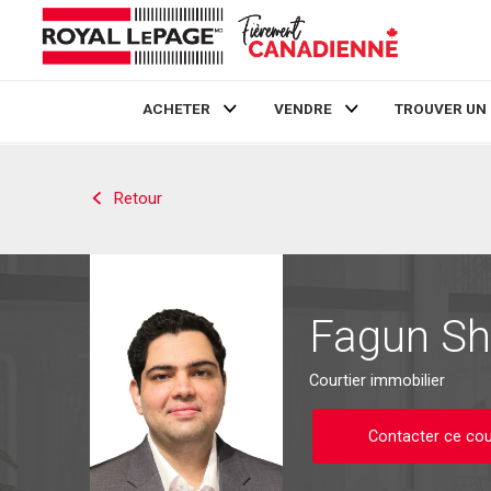
ACHETER
VENDRE
TROUVER UN
Live
En Direct
Retour
Fagun S
Courtier immobilier
Contacter ce cou