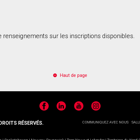
 renseignements sur les inscriptions disponibles.
onsentez à nos conditions d'utilisation et vous nous fournissez l'au
Haut de page
Facebook
LinkedIn
YouTube
Instagram
ROITS RÉSERVÉS.
COMMUNIQUEZ AVEC NOUS
SALL