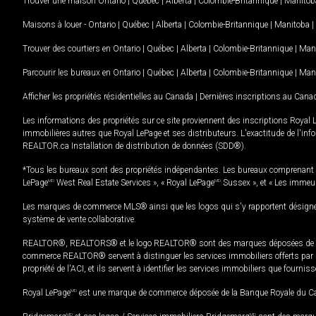
Trouver une maison
Ontario
|
Québec
|
Alberta
|
Colombie-Britannique
|
Manitob
Maisons à louer -
Ontario
|
Québec
|
Alberta
|
Colombie-Britannique
|
Manitoba
|
Trouver des courtiers en
Ontario
|
Québec
|
Alberta
|
Colombie-Britannique
|
Man
Parcourir les bureaux en
Ontario
|
Québec
|
Alberta
|
Colombie-Britannique
|
Man
Afficher les propriétés résidentielles au Canada
|
Dernières inscriptions au Cana
Les informations des propriétés sur ce site proviennent des inscriptions Royal 
immobilières autres que Royal LePage et ses distributeurs. L'exactitude de l'info
REALTOR.ca Installation de distribution de données (SDD®).
*Tous les bureaux sont des propriétés indépendantes. Les bureaux comprenant 
LePage
MD
West Real Estate Services », « Royal LePage
MD
Sussex », et « Les immeu
Les marques de commerce MLS® ainsi que les logos qui s'y rapportent désignent
système de vente collaborative.
REALTOR®, REALTORS® et le logo REALTOR® sont des marques déposées de REAL
commerce REALTOR® servent à distinguer les services immobiliers offerts par le
propriété de l'ACI, et ils servent à identifier les services immobiliers que fourni
Royal LePage
MD
est une marque de commerce déposée de la Banque Royale du Cana
MD
MD