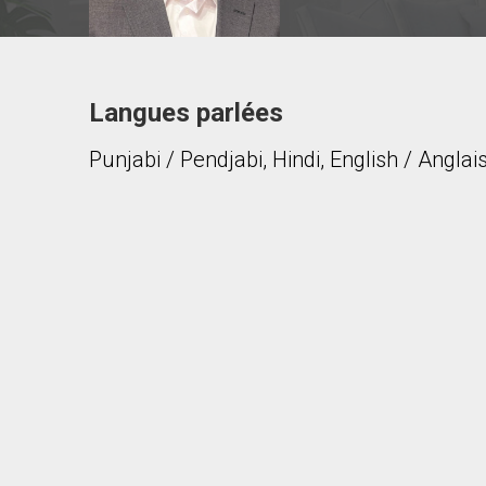
Langues parlées
Contacter ce courtier
Punjabi / Pendjabi, Hindi, English / Anglai
Prénom
et
Nom
Courriel
Téléphone
(Optionnel)
Message