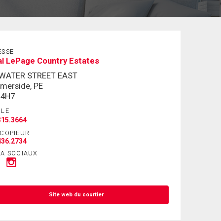
ESSE
l LePage Country Estates
 WATER STREET EAST
merside, PE
 4H7
ILE
315.3664
ÉCOPIEUR
436.2734
IA SOCIAUX
Site web du courtier