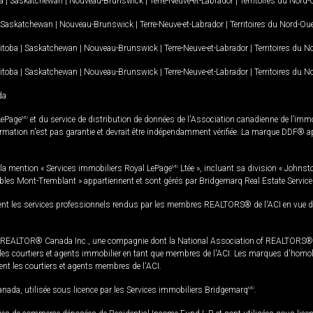
a
|
Saskatchewan
|
Nouveau-Brunswick
|
Terre-Neuve-et-Labrador
|
Territoires du Nord
Saskatchewan
|
Nouveau-Brunswick
|
Terre-Neuve-et-Labrador
|
Territoires du Nord-Ou
itoba
|
Saskatchewan
|
Nouveau-Brunswick
|
Terre-Neuve-et-Labrador
|
Territoires du 
itoba
|
Saskatchewan
|
Nouveau-Brunswick
|
Terre-Neuve-et-Labrador
|
Territoires du 
da
LePage
MD
et du service de distribution de données de l'Association canadienne de l’im
rmation n'est pas garantie et devrait être indépendamment vérifiée. La marque DDF® appa
la mention « Services immobiliers Royal LePage
MD
Ltée », incluant sa division « Johnst
bles Mont-Tremblant » appartiennent et sont gérés par Bridgemarq Real Estate Servic
 les services professionnels rendus par les membres REALTORS® de l'ACI en vue de l'a
TOR® Canada Inc., une compagnie dont la National Association of REALTORS® et l'
s courtiers et agents immobilier en tant que membres de l'ACI. Les marques d'homolog
ssent les courtiers et agents membres de l'ACI.
da, utilisée sous licence par les Services immobiliers Bridgemarq
MD
.