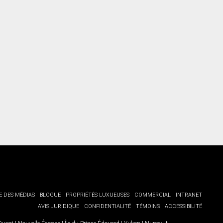
torisation écrite de communiquer avec vous.
E DES MÉDIAS
BLOGUE
PROPRIÉTÉS LUXUEUSES
COMMERCIAL
INTRANET
AVIS JURIDIQUE
CONFIDENTIALITÉ
TÉMOINS
ACCESSIBILITÉ