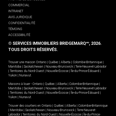
COMMERCIAL
INTRANET
AVIS JURIDIQUE
CONFIDENTIALITÉ
TÉMOINS
ACCESSIBILITÉ
© SERVICES IMMOBILIERS BRIDGEMARQ
, 2026.
MD
TOUS DROITS RÉSERVÉS.
Trouver une maison
Ontario
|
Québec
|
Alberta
|
Colombie-Britannique
|
Manitoba
|
Saskatchewan
|
Nouveau-Brunswick
|
Terre-Neuve-et-Labrador
|
Territoires du Nord-Ouest
|
Nouvelle-Écosse
|
Île-du-Prince-Édouard
|
Yukon
|
Nunavut
.
Maisons à louer -
Ontario
|
Québec
|
Alberta
|
Colombie-Britannique
|
Manitoba
|
Saskatchewan
|
Nouveau-Brunswick
|
Terre-Neuve-et-Labrador
|
Territoires du Nord-Ouest
|
Nouvelle-Écosse
|
Île-du-Prince-Édouard
|
Yukon
|
Nunavut
.
Trouver des courtiers en
Ontario
|
Québec
|
Alberta
|
Colombie-Britannique
|
Manitoba
|
Saskatchewan
|
Nouveau-Brunswick
|
Terre-Neuve-et-
Labrador
|
Territoires du Nord-Ouest
|
Nouvelle-Écosse
|
Île-du-Prince-