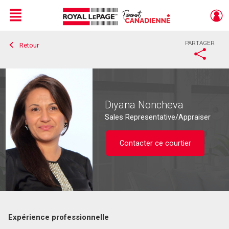
Menu
PARTAGER
Retour
Live
En Direct
Diyana Noncheva
Sales Representative/Appraiser
Contacter ce courtier
Expérience professionnelle
Contacter ce courtier