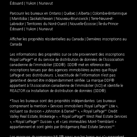
Édouard
|
Yukon
|
Nunavut
Parcourir les bureaux en
Ontario
|
Québec
|
Alberta
|
Colombie-Britannique
|
Manitoba
|
Saskatchewan
|
Nouveau-Brunswick
|
Terre-Neuve-et-
Labrador
|
Territoires du Nord-Ouest
|
Nouvelle-Écosse
|
Île-du-Prince-
Édouard
|
Yukon
|
Nunavut
Afficher les propriétés résidentielles au Canada
|
Dernières inscriptions au
Canada
Les informations des propriétés sur ce site proviennent des inscriptions
Royal LePage
MD
et du service de distribution de données de l'Association
canadienne de l’immobilier (SDD®). SDD® met en référence des
inscriptions tenues par des agences immobilières autres que Royal
LePage et ses distributeurs. L'exactitude de l'information n'est pas
garantie et devrait être indépendamment vérifiée. La marque DDF®
appartient à l'Association canadienne de l’immobilier (ACI) et identifie le
REALTOR.ca Installation de distribution de données (SDD®).
*Tous les bureaux sont des propriétés indépendantes. Les bureaux
comprenant la mention « Services immobiliers Royal LePage
MD
Ltée »,
incluant sa division « Johnston & Daniel
MD
», « Royal LePage
MD
Credit
Valley Real Estate, Brokerage », « Royal LePage
MD
West Real Estate Services
», « Royal LePage
MD
Sussex », et « Les immeubles Mont-Tremblant »
appartiennent et sont gérés par Bridgemarq Real Estate Services
MD
.