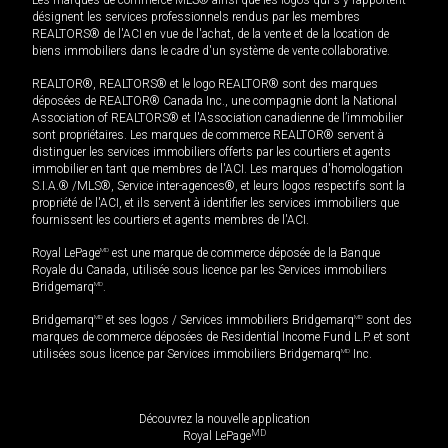
Les marques de commerce MLS® ainsi que les logos qui s'y rapportent
désignent les services professionnels rendus par les membres
REALTORS® de l'ACI en vue de l'achat, de la vente et de la location de
biens immobiliers dans le cadre d'un système de vente collaborative.
REALTOR®, REALTORS® et le logo REALTOR® sont des marques
déposées de REALTOR® Canada Inc., une compagnie dont la National
Association of REALTORS® et l'Association canadienne de l’immobilier
sont propriétaires. Les marques de commerce REALTOR® servent à
distinguer les services immobiliers offerts par les courtiers et agents
immobilier en tant que membres de l'ACI. Les marques d'homologation
S.I.A.® /MLS®, Service inter-agences®, et leurs logos respectifs sont la
propriété de l'ACI, et ils servent à identifier les services immobiliers que
fournissent les courtiers et agents membres de l'ACI.
Royal LePage
MD
est une marque de commerce déposée de la Banque
Royale du Canada, utilisée sous licence par les Services immobiliers
Bridgemarq
MD
.
Bridgemarq
MD
et ses logos / Services immobiliers Bridgemarq
MD
sont des
marques de commerce déposées de Residential Income Fund L.P. et sont
utilisées sous licence par Services immobiliers Bridgemarq
MD
Inc.
Découvrez la nouvelle application
MD
Royal LePage