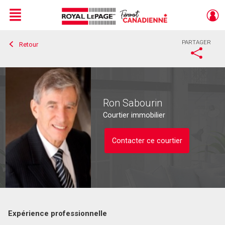
Menu
PARTAGER
Retour
Live
En Direct
Ron Sabourin
Courtier immobilier
Contacter ce courtier
Expérience professionnelle
Contacter ce courtier