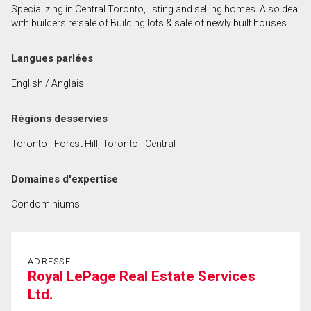
Specializing in Central Toronto, listing and selling homes. Also deal
Prénom
with builders re:sale of Building lots & sale of newly built houses.
et
Nom
Courriel
Langues parlées
English / Anglais
Téléphone
(Optionnel)
Régions desservies
Message
Toronto - Forest Hill, Toronto - Central
Domaines d'expertise
Condominiums
ADRESSE
Royal LePage Real Estate Services
Ltd.