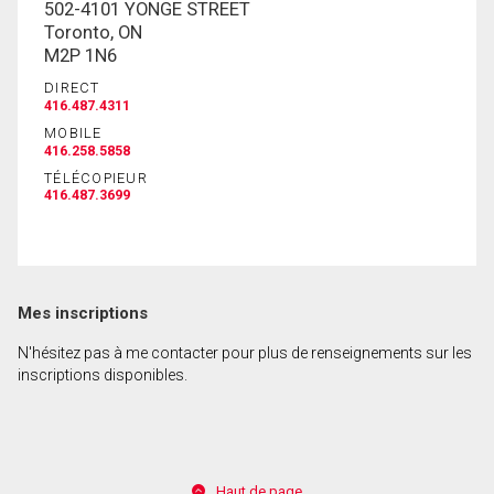
502-4101 YONGE STREET
Toronto, ON
M2P 1N6
En cliquant sur le bouton « soumettre », vous
DIRECT
consentez à nos conditions d'utilisation et vous
416.487.4311
nous fournissez l'autorisation écrite de
MOBILE
communiquer avec vous.
416.258.5858
TÉLÉCOPIEUR
416.487.3699
Mes inscriptions
N'hésitez pas à me contacter pour plus de renseignements sur les
inscriptions disponibles.
Haut de page