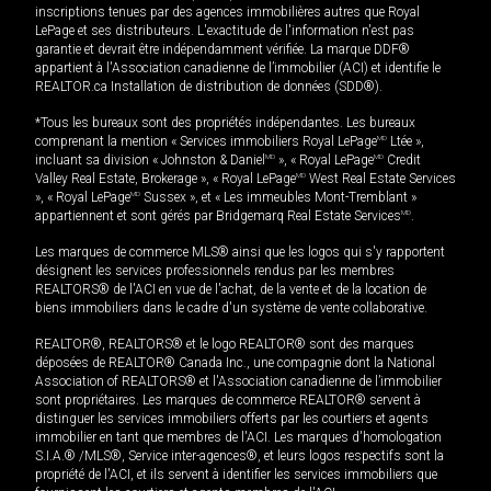
inscriptions tenues par des agences immobilières autres que Royal
LePage et ses distributeurs. L'exactitude de l'information n'est pas
garantie et devrait être indépendamment vérifiée. La marque DDF®
appartient à l'Association canadienne de l’immobilier (ACI) et identifie le
REALTOR.ca Installation de distribution de données (SDD®).
*Tous les bureaux sont des propriétés indépendantes. Les bureaux
comprenant la mention « Services immobiliers Royal LePage
MD
Ltée »,
incluant sa division « Johnston & Daniel
MD
», « Royal LePage
MD
Credit
Valley Real Estate, Brokerage », « Royal LePage
MD
West Real Estate Services
», « Royal LePage
MD
Sussex », et « Les immeubles Mont-Tremblant »
appartiennent et sont gérés par Bridgemarq Real Estate Services
MD
.
Les marques de commerce MLS® ainsi que les logos qui s'y rapportent
désignent les services professionnels rendus par les membres
REALTORS® de l'ACI en vue de l'achat, de la vente et de la location de
biens immobiliers dans le cadre d'un système de vente collaborative.
REALTOR®, REALTORS® et le logo REALTOR® sont des marques
déposées de REALTOR® Canada Inc., une compagnie dont la National
Association of REALTORS® et l'Association canadienne de l’immobilier
sont propriétaires. Les marques de commerce REALTOR® servent à
distinguer les services immobiliers offerts par les courtiers et agents
immobilier en tant que membres de l'ACI. Les marques d'homologation
S.I.A.® /MLS®, Service inter-agences®, et leurs logos respectifs sont la
propriété de l'ACI, et ils servent à identifier les services immobiliers que