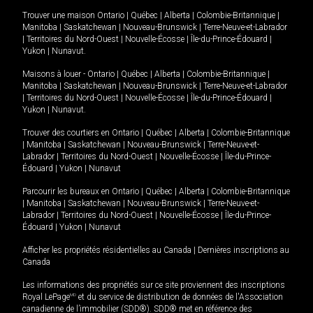
Trouver une maison
Ontario
|
Québec
|
Alberta
|
Colombie-Britannique
|
Manitoba
|
Saskatchewan
|
Nouveau-Brunswick
|
Terre-Neuve-et-Labrador
|
Territoires du Nord-Ouest
|
Nouvelle-Écosse
|
Île-du-Prince-Édouard
|
Yukon
|
Nunavut
.
Maisons à louer -
Ontario
|
Québec
|
Alberta
|
Colombie-Britannique
|
Manitoba
|
Saskatchewan
|
Nouveau-Brunswick
|
Terre-Neuve-et-Labrador
|
Territoires du Nord-Ouest
|
Nouvelle-Écosse
|
Île-du-Prince-Édouard
|
Yukon
|
Nunavut
.
Trouver des courtiers en
Ontario
|
Québec
|
Alberta
|
Colombie-Britannique
|
Manitoba
|
Saskatchewan
|
Nouveau-Brunswick
|
Terre-Neuve-et-
Labrador
|
Territoires du Nord-Ouest
|
Nouvelle-Écosse
|
Île-du-Prince-
Édouard
|
Yukon
|
Nunavut
Parcourir les bureaux en
Ontario
|
Québec
|
Alberta
|
Colombie-Britannique
|
Manitoba
|
Saskatchewan
|
Nouveau-Brunswick
|
Terre-Neuve-et-
Labrador
|
Territoires du Nord-Ouest
|
Nouvelle-Écosse
|
Île-du-Prince-
Édouard
|
Yukon
|
Nunavut
Afficher les propriétés résidentielles au Canada
|
Dernières inscriptions au
Canada
Les informations des propriétés sur ce site proviennent des inscriptions
Royal LePage
MD
et du service de distribution de données de l'Association
canadienne de l’immobilier (SDD®). SDD® met en référence des