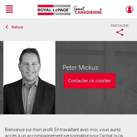
Menu
PARTAGER
Retour
Live
En Direct
Peter Mickus
Contacter ce courtier
Bienvenue sur mon profil. En travaillant avec moi, vous aurez
Contacter ce courtier
accès à un accompagnement personnalisé pour l'achat ou la