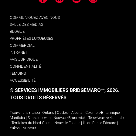
Facebook
LinkedIn
YouTube
Instagram
COMMUNIQUEZ AVEC NOUS
SALLE DES MÉDIAS
BLOGUE
PROPRIÉTÉS LUXUEUSES
COMMERCIAL
INTRANET
AVIS JURIDIQUE
CONFIDENTIALITÉ
TÉMOINS
ACCESSIBILITÉ
© SERVICES IMMOBILIERS BRIDGEMARQ
, 2026.
MD
TOUS DROITS RÉSERVÉS.
Trouver une maison
Ontario
|
Québec
|
Alberta
|
Colombie-Britannique
|
Manitoba
|
Saskatchewan
|
Nouveau-Brunswick
|
Terre-Neuve-et-Labrador
|
Territoires du Nord-Ouest
|
Nouvelle-Écosse
|
Île-du-Prince-Édouard
|
Yukon
|
Nunavut
.