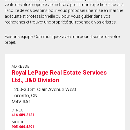
vente de votre propriété. Je mettrai à profit mon expertise et serai à
Prénom
l'écoute de vos besoins pour vous proposer une mise en marché
et
adéquate et professionnelle ou pour vous guider dans vos
Nom
recherches et trouver une propriété qui réponde à vos critères.
Courriel
Faisons équipe! Communiquez avec moi pour discuter de votre
Téléphone
projet.
(Optionnel)
Message
ADRESSE
Royal LePage Real Estate Services
Ltd., J&D Division
1200-30 St. Clair Avenue West
Toronto, ON
M4V 3A1
DIRECT
416.489.2121
MOBILE
905.464.4291