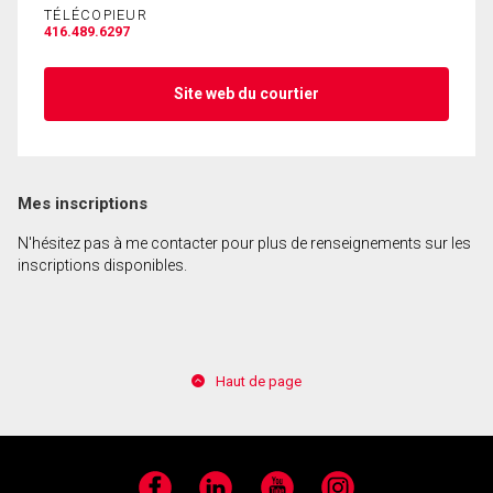
TÉLÉCOPIEUR
416.489.6297
En cliquant sur le bouton « soumettre », vous
consentez à nos conditions d'utilisation et vous
Site web du courtier
nous fournissez l'autorisation écrite de
communiquer avec vous.
Mes inscriptions
N'hésitez pas à me contacter pour plus de renseignements sur les
inscriptions disponibles.
Haut de page