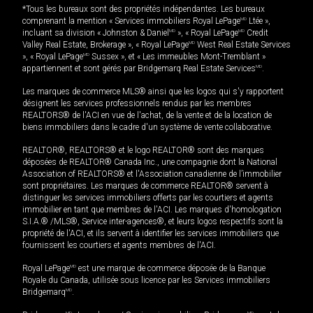
*Tous les bureaux sont des propriétés indépendantes. Les bureaux
comprenant la mention « Services immobiliers Royal LePage
MD
Ltée »,
incluant sa division « Johnston & Daniel
MD
», « Royal LePage
MD
Credit
Valley Real Estate, Brokerage », « Royal LePage
MD
West Real Estate Services
», « Royal LePage
MD
Sussex », et « Les immeubles Mont-Tremblant »
appartiennent et sont gérés par Bridgemarq Real Estate Services
MD
.
Les marques de commerce MLS® ainsi que les logos qui s'y rapportent
désignent les services professionnels rendus par les membres
REALTORS® de l'ACI en vue de l'achat, de la vente et de la location de
biens immobiliers dans le cadre d'un système de vente collaborative.
REALTOR®, REALTORS® et le logo REALTOR® sont des marques
déposées de REALTOR® Canada Inc., une compagnie dont la National
Association of REALTORS® et l'Association canadienne de l’immobilier
sont propriétaires. Les marques de commerce REALTOR® servent à
distinguer les services immobiliers offerts par les courtiers et agents
immobilier en tant que membres de l'ACI. Les marques d'homologation
S.I.A.® /MLS®, Service inter-agences®, et leurs logos respectifs sont la
propriété de l'ACI, et ils servent à identifier les services immobiliers que
fournissent les courtiers et agents membres de l'ACI.
Royal LePage
MD
est une marque de commerce déposée de la Banque
Royale du Canada, utilisée sous licence par les Services immobiliers
Bridgemarq
MD
.
MD
MD