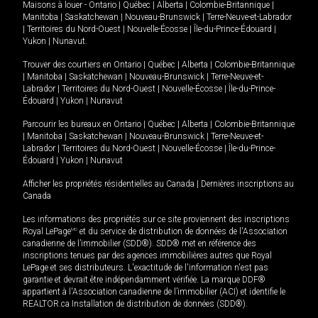
Maisons à louer -
Ontario
|
Québec
|
Alberta
|
Colombie-Britannique
|
Manitoba
|
Saskatchewan
|
Nouveau-Brunswick
|
Terre-Neuve-et-Labrador
|
Territoires du Nord-Ouest
|
Nouvelle-Écosse
|
Île-du-Prince-Édouard
|
Yukon
|
Nunavut
.
Trouver des courtiers en
Ontario
|
Québec
|
Alberta
|
Colombie-Britannique
|
Manitoba
|
Saskatchewan
|
Nouveau-Brunswick
|
Terre-Neuve-et-
Labrador
|
Territoires du Nord-Ouest
|
Nouvelle-Écosse
|
Île-du-Prince-
Édouard
|
Yukon
|
Nunavut
Parcourir les bureaux en
Ontario
|
Québec
|
Alberta
|
Colombie-Britannique
|
Manitoba
|
Saskatchewan
|
Nouveau-Brunswick
|
Terre-Neuve-et-
Labrador
|
Territoires du Nord-Ouest
|
Nouvelle-Écosse
|
Île-du-Prince-
Édouard
|
Yukon
|
Nunavut
Afficher les propriétés résidentielles au Canada
|
Dernières inscriptions au
Canada
Les informations des propriétés sur ce site proviennent des inscriptions
Royal LePage
MD
et du service de distribution de données de l'Association
canadienne de l’immobilier (SDD®). SDD® met en référence des
inscriptions tenues par des agences immobilières autres que Royal
LePage et ses distributeurs. L'exactitude de l'information n'est pas
garantie et devrait être indépendamment vérifiée. La marque DDF®
appartient à l'Association canadienne de l’immobilier (ACI) et identifie le
REALTOR.ca Installation de distribution de données (SDD®).