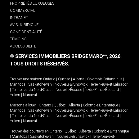
PROPRIÉTÉS LUXUEUSES
COMMERCIAL
INTRANET
AVIS JURIDIQUE
CONFIDENTIALITÉ
TÉMOINS
ACCESSIBILITÉ
© SERVICES IMMOBILIERS BRIDGEMARQ
, 2026.
MD
TOUS DROITS RÉSERVÉS.
Trouver une maison
Ontario
|
Québec
|
Alberta
|
Colombie-Britannique
|
Manitoba
|
Saskatchewan
|
Nouveau-Brunswick
|
Terre-Neuve-et-Labrador
|
Territoires du Nord-Ouest
|
Nouvelle-Écosse
|
Île-du-Prince-Édouard
|
Yukon
|
Nunavut
.
Maisons à louer -
Ontario
|
Québec
|
Alberta
|
Colombie-Britannique
|
Manitoba
|
Saskatchewan
|
Nouveau-Brunswick
|
Terre-Neuve-et-Labrador
|
Territoires du Nord-Ouest
|
Nouvelle-Écosse
|
Île-du-Prince-Édouard
|
Yukon
|
Nunavut
.
Trouver des courtiers en
Ontario
|
Québec
|
Alberta
|
Colombie-Britannique
|
Manitoba
|
Saskatchewan
|
Nouveau-Brunswick
|
Terre-Neuve-et-