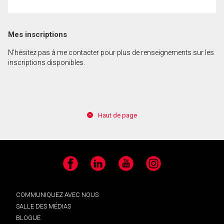
En cliquant sur le bouton « soumettre », vous
Mes inscriptions
consentez à nos conditions d'utilisation et vous
nous fournissez l'autorisation écrite de
N'hésitez pas à me contacter pour plus de renseignements sur les
communiquer avec vous.
inscriptions disponibles.
Haut de page
Facebook
LinkedIn
YouTube
Instagram
COMMUNIQUEZ AVEC NOUS
SALLE DES MÉDIAS
BLOGUE