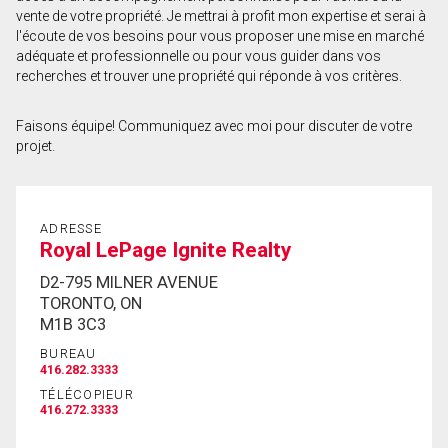
vente de votre propriété. Je mettrai à profit mon expertise et serai à
Prénom
l'écoute de vos besoins pour vous proposer une mise en marché
et
adéquate et professionnelle ou pour vous guider dans vos
Nom
recherches et trouver une propriété qui réponde à vos critères.
Courriel
Faisons équipe! Communiquez avec moi pour discuter de votre
Téléphone
projet.
(Optionnel)
Message
ADRESSE
Royal LePage Ignite Realty
D2-795 MILNER AVENUE
TORONTO, ON
M1B 3C3
BUREAU
416.282.3333
TÉLÉCOPIEUR
416.272.3333