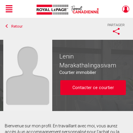
Menu
PARTAGER
Retour
Live
En Direct
Lenin
Marakathalingasivam
Courtier immobilier
Contacter ce courtier
Bienvenue sur mon profil. En travaillant avec moi, vous aurez
Contacter ce courtier
accès à un accompagnement personnalisé pour l'achat ou la