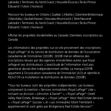
Labrador
|
Territoires du Nord-Ouest
|
Nouvelle-Écosse
|
Île-du-Prince-
Édouard
|
Yukon
|
Nunavut
Parcourir les bureaux en
Ontario
|
Québec
|
Alberta
|
Colombie-Britannique
|
Manitoba
|
Saskatchewan
|
Nouveau-Brunswick
|
Terre-Neuve-et-
Labrador
|
Territoires du Nord-Ouest
|
Nouvelle-Écosse
|
Île-du-Prince-
Édouard
|
Yukon
|
Nunavut
Afficher les propriétés résidentielles au Canada
|
Dernières inscriptions au
Canada
Les informations des propriétés sur ce site proviennent des inscriptions
Royal LePage
MD
et du service de distribution de données de l'Association
canadienne de l’immobilier (SDD®). SDD® met en référence des
inscriptions tenues par des agences immobilières autres que Royal
LePage et ses distributeurs. L'exactitude de l'information n'est pas
garantie et devrait être indépendamment vérifiée. La marque DDF®
appartient à l'Association canadienne de l’immobilier (ACI) et identifie le
REALTOR.ca Installation de distribution de données (SDD®).
*Tous les bureaux sont des propriétés indépendantes. Les bureaux
comprenant la mention « Services immobiliers Royal LePage
MD
Ltée »,
incluant sa division « Johnston & Daniel
MD
», « Royal LePage
MD
Credit
Valley Real Estate, Brokerage », « Royal LePage
MD
West Real Estate Services
», « Royal LePage
MD
Sussex », et « Les immeubles Mont-Tremblant »
appartiennent et sont gérés par Bridgemarq Real Estate Services
MD
.