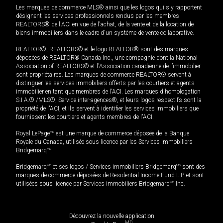
Les marques de commerce MLS® ainsi que les logos qui s'y rapportent
désignent les services professionnels rendus par les membres
REALTORS® de l'ACI en vue de l'achat, de la vente et de la location de
biens immobiliers dans le cadre d'un système de vente collaborative.
REALTOR®, REALTORS® et le logo REALTOR® sont des marques
déposées de REALTOR® Canada Inc., une compagnie dont la National
Association of REALTORS® et l'Association canadienne de l’immobilier
sont propriétaires. Les marques de commerce REALTOR® servent à
distinguer les services immobiliers offerts par les courtiers et agents
immobilier en tant que membres de l'ACI. Les marques d'homologation
S.I.A.® /MLS®, Service inter-agences®, et leurs logos respectifs sont la
propriété de l'ACI, et ils servent à identifier les services immobiliers que
fournissent les courtiers et agents membres de l'ACI.
Royal LePage
MD
est une marque de commerce déposée de la Banque
Royale du Canada, utilisée sous licence par les Services immobiliers
Bridgemarq
MD
.
Bridgemarq
MD
et ses logos / Services immobiliers Bridgemarq
MD
sont des
marques de commerce déposées de Residential Income Fund L.P. et sont
utilisées sous licence par Services immobiliers Bridgemarq
MD
Inc.
Découvrez la nouvelle application
MD