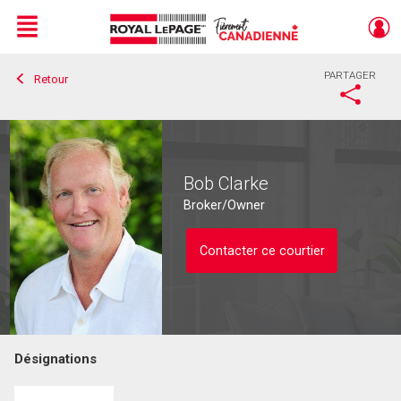
Menu
PARTAGER
Retour
Live
En Direct
Bob Clarke
Broker/Owner
Contacter ce courtier
Désignations
Contacter ce courtier