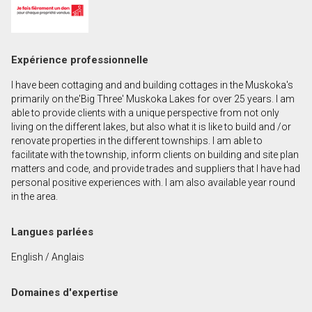
Prénom
et
Nom
Courriel
Expérience professionnelle
I have been cottaging and and building cottages in the Muskoka's
Téléphone
primarily on the'Big Three' Muskoka Lakes for over 25 years. I am
(Optionnel)
able to provide clients with a unique perspective from not only
living on the different lakes, but also what it is like to build and /or
Message
renovate properties in the different townships. I am able to
facilitate with the township, inform clients on building and site plan
matters and code, and provide trades and suppliers that I have had
personal positive experiences with. I am also available year round
in the area.
Langues parlées
English / Anglais
Domaines d'expertise