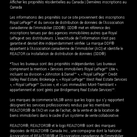
Afficher les propriétés résidentielles au Canada
|
Dernières inscriptions au
Canada
Les informations des propriétés sur ce site proviennent des inscriptions
Royal LePage
MD
et du service de distribution de données de l'Association
canadienne de l’immobilier (SDD®). SDD® met en référence des
inscriptions tenues par des agences immobilières autres que Royal
LePage et ses distributeurs. L'exactitude de l'information n'est pas
garantie et devrait être indépendamment vérifiée. La marque DDF®
appartient à l'Association canadienne de l’immobilier (ACI) et identifie le
REALTOR.ca Installation de distribution de données (SDD®).
*Tous les bureaux sont des propriétés indépendantes. Les bureaux
comprenant la mention « Services immobiliers Royal LePage
MD
Ltée »,
incluant sa division « Johnston & Daniel
MD
», « Royal LePage
MD
Credit
Valley Real Estate, Brokerage », « Royal LePage
MD
West Real Estate Services
», « Royal LePage
MD
Sussex », et « Les immeubles Mont-Tremblant »
appartiennent et sont gérés par Bridgemarq Real Estate Services
MD
.
Les marques de commerce MLS® ainsi que les logos qui s'y rapportent
désignent les services professionnels rendus par les membres
REALTORS® de l'ACI en vue de l'achat, de la vente et de la location de
biens immobiliers dans le cadre d'un système de vente collaborative.
REALTOR®, REALTORS® et le logo REALTOR® sont des marques
déposées de REALTOR® Canada Inc., une compagnie dont la National
Association of REALTORS® et l'Association canadienne de l’immobilier