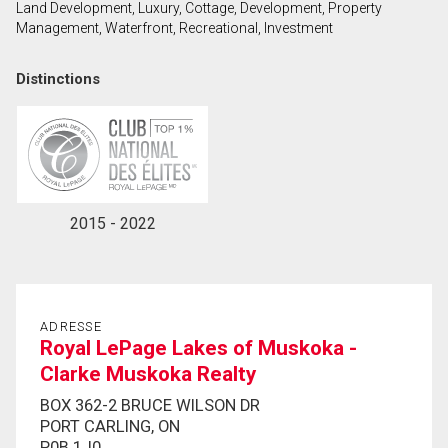
Land Development, Luxury, Cottage, Development, Property
Management, Waterfront, Recreational, Investment
En cliquant sur le bouton « soumettre », vous
Distinctions
consentez à nos conditions d'utilisation et vous
nous fournissez l'autorisation écrite de
communiquer avec vous.
2015 - 2022
ADRESSE
Royal LePage Lakes of Muskoka -
Clarke Muskoka Realty
BOX 362-2 BRUCE WILSON DR
PORT CARLING, ON
P0B 1J0