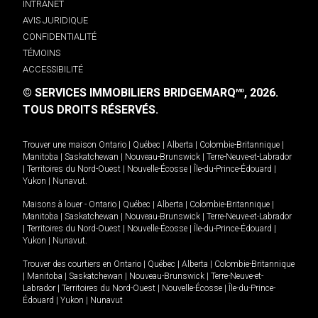
INTRANET
AVIS JURIDIQUE
CONFIDENTIALITÉ
TÉMOINS
ACCESSIBILITÉ
© SERVICES IMMOBILIERS BRIDGEMARQ
, 2026.
MD
TOUS DROITS RÉSERVÉS.
Trouver une maison
Ontario
|
Québec
|
Alberta
|
Colombie-Britannique
|
Manitoba
|
Saskatchewan
|
Nouveau-Brunswick
|
Terre-Neuve-et-Labrador
|
Territoires du Nord-Ouest
|
Nouvelle-Écosse
|
Île-du-Prince-Édouard
|
Yukon
|
Nunavut
.
Maisons à louer -
Ontario
|
Québec
|
Alberta
|
Colombie-Britannique
|
Manitoba
|
Saskatchewan
|
Nouveau-Brunswick
|
Terre-Neuve-et-Labrador
|
Territoires du Nord-Ouest
|
Nouvelle-Écosse
|
Île-du-Prince-Édouard
|
Yukon
|
Nunavut
.
Trouver des courtiers en
Ontario
|
Québec
|
Alberta
|
Colombie-Britannique
|
Manitoba
|
Saskatchewan
|
Nouveau-Brunswick
|
Terre-Neuve-et-
Labrador
|
Territoires du Nord-Ouest
|
Nouvelle-Écosse
|
Île-du-Prince-
Édouard
|
Yukon
|
Nunavut