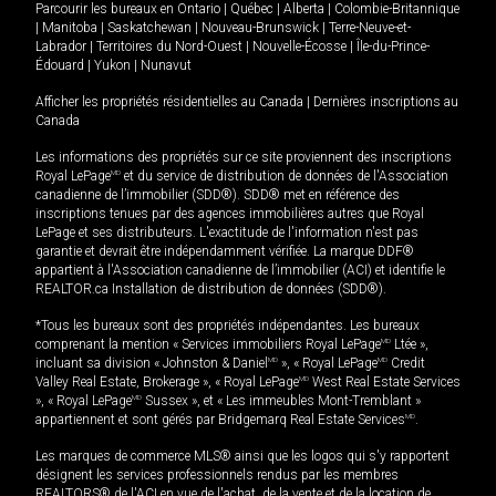
Parcourir les bureaux en
Ontario
|
Québec
|
Alberta
|
Colombie-Britannique
|
Manitoba
|
Saskatchewan
|
Nouveau-Brunswick
|
Terre-Neuve-et-
Labrador
|
Territoires du Nord-Ouest
|
Nouvelle-Écosse
|
Île-du-Prince-
Édouard
|
Yukon
|
Nunavut
Afficher les propriétés résidentielles au Canada
|
Dernières inscriptions au
Canada
Les informations des propriétés sur ce site proviennent des inscriptions
Royal LePage
MD
et du service de distribution de données de l'Association
canadienne de l’immobilier (SDD®). SDD® met en référence des
inscriptions tenues par des agences immobilières autres que Royal
LePage et ses distributeurs. L'exactitude de l'information n'est pas
garantie et devrait être indépendamment vérifiée. La marque DDF®
appartient à l'Association canadienne de l’immobilier (ACI) et identifie le
REALTOR.ca Installation de distribution de données (SDD®).
*Tous les bureaux sont des propriétés indépendantes. Les bureaux
comprenant la mention « Services immobiliers Royal LePage
MD
Ltée »,
incluant sa division « Johnston & Daniel
MD
», « Royal LePage
MD
Credit
Valley Real Estate, Brokerage », « Royal LePage
MD
West Real Estate Services
», « Royal LePage
MD
Sussex », et « Les immeubles Mont-Tremblant »
appartiennent et sont gérés par Bridgemarq Real Estate Services
MD
.
Les marques de commerce MLS® ainsi que les logos qui s'y rapportent
désignent les services professionnels rendus par les membres
REALTORS® de l'ACI en vue de l'achat, de la vente et de la location de