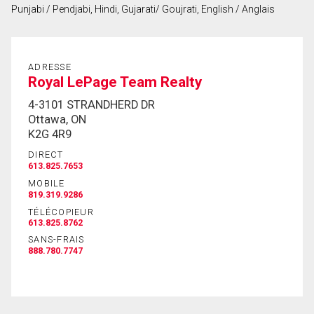
Punjabi / Pendjabi, Hindi, Gujarati/ Goujrati, English / Anglais
Prénom
et
Nom
Courriel
ADRESSE
Royal LePage Team Realty
Téléphone
4-3101 STRANDHERD DR
(Optionnel)
Ottawa, ON
K2G 4R9
Message
DIRECT
613.825.7653
MOBILE
819.319.9286
TÉLÉCOPIEUR
613.825.8762
SANS-FRAIS
888.780.7747