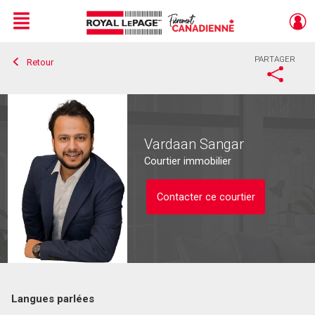
Menu
PARTAGER
Retour
Live
En Direct
Vardaan Sangar
Courtier immobilier
Contacter ce courtier
Langues parlées
Contacter ce courtier