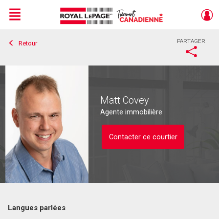
Menu
PARTAGER
Retour
Live
En Direct
Matt Covey
Agente immobilière
Contacter ce courtier
Langues parlées
Contacter ce courtier