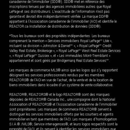
canadienne de l’immobilier (SDD®). SDD® met en référence des
inscriptions tenues par des agences immobilières autres que Royal
LePage et ses distributeurs. L'exactitude de l'information n'est pas
garantie et devrait être indépendamment vérifiée. La marque DDF®
appartient à l'Association canadienne de l’immobilier (ACI) et identifie le
REALTOR.ca Installation de distribution de données (SDD®).
*Tous les bureaux sont des propriétés indépendantes. Les bureaux
comprenant la mention « Services immobiliers Royal LePage
MD
Ltée »,
incluant sa division « Johnston & Daniel
MD
», « Royal LePage
MD
Credit
Valley Real Estate, Brokerage », « Royal LePage
MD
West Real Estate Services
», « Royal LePage
MD
Sussex », et « Les immeubles Mont-Tremblant »
appartiennent et sont gérés par Bridgemarq Real Estate Services
MD
.
Les marques de commerce MLS® ainsi que les logos qui s'y rapportent
désignent les services professionnels rendus par les membres
REALTORS® de l'ACI en vue de l'achat, de la vente et de la location de
biens immobiliers dans le cadre d'un système de vente collaborative.
REALTOR®, REALTORS® et le logo REALTOR® sont des marques
déposées de REALTOR® Canada Inc., une compagnie dont la National
Association of REALTORS® et l'Association canadienne de l’immobilier
sont propriétaires. Les marques de commerce REALTOR® servent à
distinguer les services immobiliers offerts par les courtiers et agents
immobilier en tant que membres de l'ACI. Les marques d'homologation
S.I.A.® /MLS®, Service inter-agences®, et leurs logos respectifs sont la
propriété de l'ACI, et ils servent à identifier les services immobiliers que