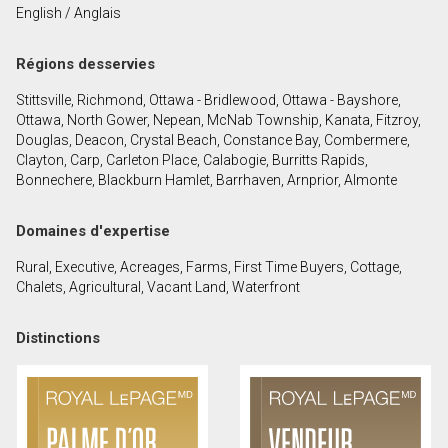
English / Anglais
Prénom
et
Régions desservies
Nom
Courriel
Stittsville, Richmond, Ottawa - Bridlewood, Ottawa - Bayshore,
Ottawa, North Gower, Nepean, McNab Township, Kanata, Fitzroy,
Téléphone
Douglas, Deacon, Crystal Beach, Constance Bay, Combermere,
(Optionnel)
Clayton, Carp, Carleton Place, Calabogie, Burritts Rapids,
Bonnechere, Blackburn Hamlet, Barrhaven, Arnprior, Almonte
Message
Domaines d'expertise
Rural, Executive, Acreages, Farms, First Time Buyers, Cottage,
Chalets, Agricultural, Vacant Land, Waterfront
Distinctions