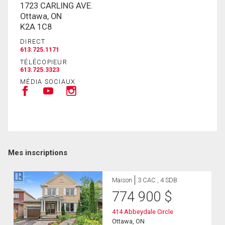
1723 CARLING AVE.
Ottawa, ON
K2A 1C8
DIRECT
613.725.1171
TÉLÉCOPIEUR
613.725.3323
MÉDIA SOCIAUX
Mes inscriptions
Maison
3 CAC , 4 SDB
774 900
$
414 Abbeydale Circle
Ottawa, ON