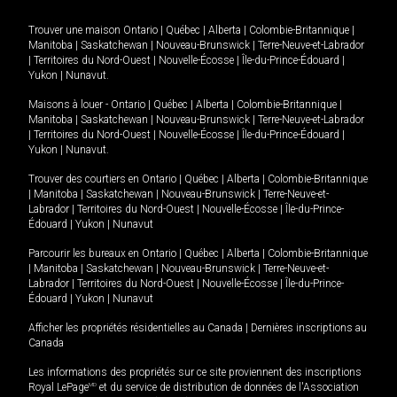
Trouver une maison
Ontario
|
Québec
|
Alberta
|
Colombie-Britannique
|
Manitoba
|
Saskatchewan
|
Nouveau-Brunswick
|
Terre-Neuve-et-Labrador
|
Territoires du Nord-Ouest
|
Nouvelle-Écosse
|
Île-du-Prince-Édouard
|
Yukon
|
Nunavut
.
Maisons à louer -
Ontario
|
Québec
|
Alberta
|
Colombie-Britannique
|
Manitoba
|
Saskatchewan
|
Nouveau-Brunswick
|
Terre-Neuve-et-Labrador
|
Territoires du Nord-Ouest
|
Nouvelle-Écosse
|
Île-du-Prince-Édouard
|
Yukon
|
Nunavut
.
Trouver des courtiers en
Ontario
|
Québec
|
Alberta
|
Colombie-Britannique
|
Manitoba
|
Saskatchewan
|
Nouveau-Brunswick
|
Terre-Neuve-et-
Labrador
|
Territoires du Nord-Ouest
|
Nouvelle-Écosse
|
Île-du-Prince-
Édouard
|
Yukon
|
Nunavut
Parcourir les bureaux en
Ontario
|
Québec
|
Alberta
|
Colombie-Britannique
|
Manitoba
|
Saskatchewan
|
Nouveau-Brunswick
|
Terre-Neuve-et-
Labrador
|
Territoires du Nord-Ouest
|
Nouvelle-Écosse
|
Île-du-Prince-
Édouard
|
Yukon
|
Nunavut
Afficher les propriétés résidentielles au Canada
|
Dernières inscriptions au
Canada
Les informations des propriétés sur ce site proviennent des inscriptions
Royal LePage
MD
et du service de distribution de données de l'Association