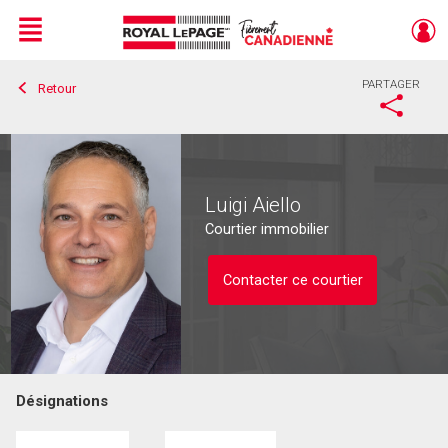
Menu
PARTAGER
Retour
Live
En Direct
Luigi Aiello
Courtier immobilier
Contacter ce courtier
Désignations
Contacter ce courtier