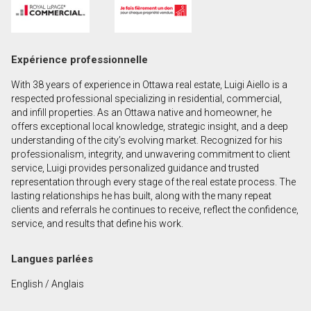
Prénom
et
Nom
Courriel
Expérience professionnelle
With 38 years of experience in Ottawa real estate, Luigi Aiello is a
Téléphone
respected professional specializing in residential, commercial,
(Optionnel)
and infill properties. As an Ottawa native and homeowner, he
offers exceptional local knowledge, strategic insight, and a deep
Message
understanding of the city’s evolving market. Recognized for his
professionalism, integrity, and unwavering commitment to client
service, Luigi provides personalized guidance and trusted
representation through every stage of the real estate process. The
lasting relationships he has built, along with the many repeat
clients and referrals he continues to receive, reflect the confidence,
service, and results that define his work.
Langues parlées
English / Anglais