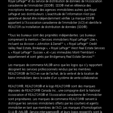
Royal LePage
MD
et du service de distribution de données de l'Association
canadienne de l’immobilier (SDD®). SDD® met en référence des
inscriptions tenues par des agences immobilières autres que Royal
LePage et ses distributeurs. L'exactitude de l'information n'est pas
garantie et devrait être indépendamment vérifiée. La marque DDF®
appartient à l'Association canadienne de l’immobilier (ACI) et identifie le
REALTOR.ca Installation de distribution de données (SDD®).
*Tous les bureaux sont des propriétés indépendantes. Les bureaux
comprenant la mention « Services immobiliers Royal LePage
MD
Ltée »,
incluant sa division « Johnston & Daniel
MD
», « Royal LePage
MD
Credit
Valley Real Estate, Brokerage », « Royal LePage
MD
West Real Estate Services
», « Royal LePage
MD
Sussex », et « Les immeubles Mont-Tremblant »
appartiennent et sont gérés par Bridgemarq Real Estate Services
MD
.
Les marques de commerce MLS® ainsi que les logos qui s'y rapportent
désignent les services professionnels rendus par les membres
REALTORS® de l'ACI en vue de l'achat, de la vente et de la location de
biens immobiliers dans le cadre d'un système de vente collaborative.
REALTOR®, REALTORS® et le logo REALTOR® sont des marques
déposées de REALTOR® Canada Inc., une compagnie dont la National
Association of REALTORS® et l'Association canadienne de l’immobilier
sont propriétaires. Les marques de commerce REALTOR® servent à
distinguer les services immobiliers offerts par les courtiers et agents
immobilier en tant que membres de l'ACI. Les marques d'homologation
S.I.A.® /MLS®, Service inter-agences®, et leurs logos respectifs sont la