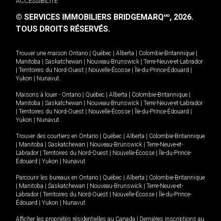
ACCESSIBILITÉ
© SERVICES IMMOBILIERS BRIDGEMARQ
, 2026.
MD
TOUS DROITS RÉSERVÉS.
Trouver une maison
Ontario
|
Québec
|
Alberta
|
Colombie-Britannique
|
Manitoba
|
Saskatchewan
|
Nouveau-Brunswick
|
Terre-Neuve-et-Labrador
|
Territoires du Nord-Ouest
|
Nouvelle-Écosse
|
Île-du-Prince-Édouard
|
Yukon
|
Nunavut
.
Maisons à louer -
Ontario
|
Québec
|
Alberta
|
Colombie-Britannique
|
Manitoba
|
Saskatchewan
|
Nouveau-Brunswick
|
Terre-Neuve-et-Labrador
|
Territoires du Nord-Ouest
|
Nouvelle-Écosse
|
Île-du-Prince-Édouard
|
Yukon
|
Nunavut
.
Trouver des courtiers en
Ontario
|
Québec
|
Alberta
|
Colombie-Britannique
|
Manitoba
|
Saskatchewan
|
Nouveau-Brunswick
|
Terre-Neuve-et-
Labrador
|
Territoires du Nord-Ouest
|
Nouvelle-Écosse
|
Île-du-Prince-
Édouard
|
Yukon
|
Nunavut
Parcourir les bureaux en
Ontario
|
Québec
|
Alberta
|
Colombie-Britannique
|
Manitoba
|
Saskatchewan
|
Nouveau-Brunswick
|
Terre-Neuve-et-
Labrador
|
Territoires du Nord-Ouest
|
Nouvelle-Écosse
|
Île-du-Prince-
Édouard
|
Yukon
|
Nunavut
Afficher les propriétés résidentielles au Canada
|
Dernières inscriptions au