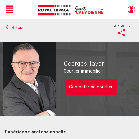
Menu
PARTAGER
Retour
Live
En Direct
Georges Tayar
Courtier immobilier
Contacter ce courtier
Expérience professionnelle
Contacter ce courtier