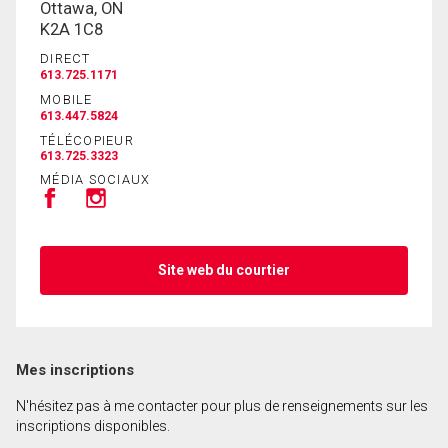
Ottawa, ON
K2A 1C8
DIRECT
En cliquant sur le bouton « soumettre », vous
613.725.1171
consentez à nos conditions d'utilisation et vous
MOBILE
nous fournissez l'autorisation écrite de
613.447.5824
communiquer avec vous.
TÉLÉCOPIEUR
613.725.3323
MÉDIA SOCIAUX
Site web du courtier
Mes inscriptions
N'hésitez pas à me contacter pour plus de renseignements sur les
inscriptions disponibles.