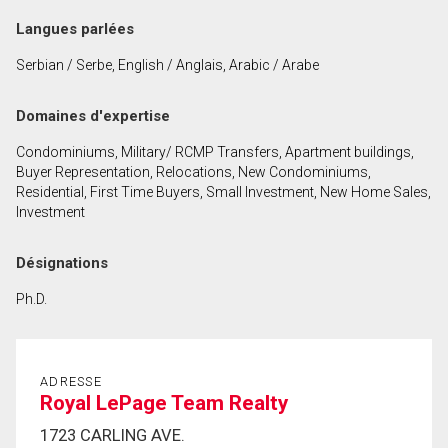
Langues parlées
Prénom
et
Serbian / Serbe, English / Anglais, Arabic / Arabe
Nom
Courriel
Domaines d'expertise
Téléphone
Condominiums, Military/ RCMP Transfers, Apartment buildings,
(Optionnel)
Buyer Representation, Relocations, New Condominiums,
Message
Residential, First Time Buyers, Small Investment, New Home Sales,
Investment
Désignations
Ph.D.
ADRESSE
Royal LePage Team Realty
1723 CARLING AVE.