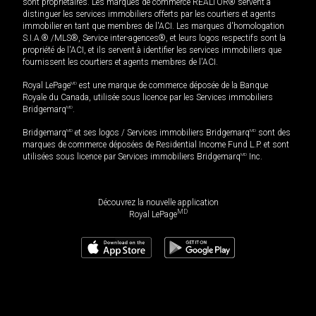
sont propriétaires. Les marques de commerce REALTOR® servent à
distinguer les services immobiliers offerts par les courtiers et agents
immobilier en tant que membres de l'ACI. Les marques d'homologation
S.I.A.® /MLS®, Service inter-agences®, et leurs logos respectifs sont la
propriété de l'ACI, et ils servent à identifier les services immobiliers que
fournissent les courtiers et agents membres de l'ACI.
Royal LePage
MD
est une marque de commerce déposée de la Banque
Royale du Canada, utilisée sous licence par les Services immobiliers
Bridgemarq
MD
.
Bridgemarq
MD
et ses logos / Services immobiliers Bridgemarq
MD
sont des
marques de commerce déposées de Residential Income Fund L.P. et sont
utilisées sous licence par Services immobiliers Bridgemarq
MD
Inc.
Découvrez la nouvelle application
MD
Royal LePage