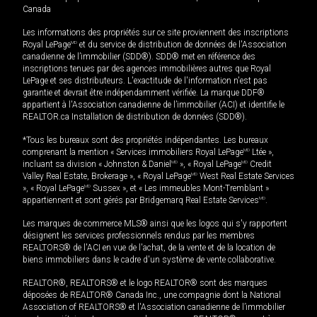
Canada
Les informations des propriétés sur ce site proviennent des inscriptions
Royal LePage
MD
et du service de distribution de données de l'Association
canadienne de l’immobilier (SDD®). SDD® met en référence des
inscriptions tenues par des agences immobilières autres que Royal
LePage et ses distributeurs. L'exactitude de l'information n'est pas
garantie et devrait être indépendamment vérifiée. La marque DDF®
appartient à l'Association canadienne de l’immobilier (ACI) et identifie le
REALTOR.ca Installation de distribution de données (SDD®).
*Tous les bureaux sont des propriétés indépendantes. Les bureaux
comprenant la mention « Services immobiliers Royal LePage
MD
Ltée »,
incluant sa division « Johnston & Daniel
MD
», « Royal LePage
MD
Credit
Valley Real Estate, Brokerage », « Royal LePage
MD
West Real Estate Services
», « Royal LePage
MD
Sussex », et « Les immeubles Mont-Tremblant »
appartiennent et sont gérés par Bridgemarq Real Estate Services
MD
.
Les marques de commerce MLS® ainsi que les logos qui s'y rapportent
désignent les services professionnels rendus par les membres
REALTORS® de l'ACI en vue de l'achat, de la vente et de la location de
biens immobiliers dans le cadre d'un système de vente collaborative.
REALTOR®, REALTORS® et le logo REALTOR® sont des marques
déposées de REALTOR® Canada Inc., une compagnie dont la National
Association of REALTORS® et l'Association canadienne de l’immobilier