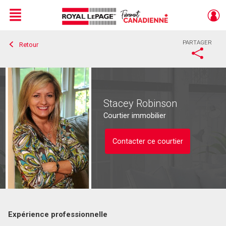
Menu
PARTAGER
Retour
Live
En Direct
Stacey Robinson
Courtier immobilier
Contacter ce courtier
Expérience professionnelle
Contacter ce courtier