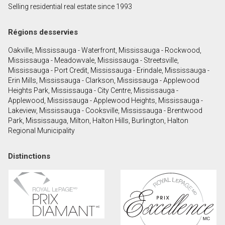
Selling residential real estate since 1993
Prénom
et
Régions desservies
Nom
Courriel
Oakville, Mississauga - Waterfront, Mississauga - Rockwood,
Mississauga - Meadowvale, Mississauga - Streetsville,
Téléphone
Mississauga - Port Credit, Mississauga - Erindale, Mississauga -
(Optionnel)
Erin Mills, Mississauga - Clarkson, Mississauga - Applewood
Heights Park, Mississauga - City Centre, Mississauga -
Message
Applewood, Mississauga - Applewood Heights, Mississauga -
Lakeview, Mississauga - Cooksville, Mississauga - Brentwood
Park, Mississauga, Milton, Halton Hills, Burlington, Halton
Regional Municipality
Distinctions