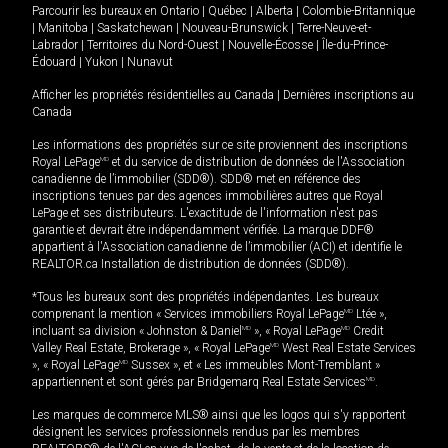
Parcourir les bureaux en
Ontario
|
Québec
|
Alberta
|
Colombie-Britannique
|
Manitoba
|
Saskatchewan
|
Nouveau-Brunswick
|
Terre-Neuve-et-
Labrador
|
Territoires du Nord-Ouest
|
Nouvelle-Écosse
|
Île-du-Prince-
Édouard
|
Yukon
|
Nunavut
Afficher les propriétés résidentielles au Canada
|
Dernières inscriptions au
Canada
Les informations des propriétés sur ce site proviennent des inscriptions
Royal LePage
MD
et du service de distribution de données de l'Association
canadienne de l’immobilier (SDD®). SDD® met en référence des
inscriptions tenues par des agences immobilières autres que Royal
LePage et ses distributeurs. L'exactitude de l'information n'est pas
garantie et devrait être indépendamment vérifiée. La marque DDF®
appartient à l'Association canadienne de l’immobilier (ACI) et identifie le
REALTOR.ca Installation de distribution de données (SDD®).
*Tous les bureaux sont des propriétés indépendantes. Les bureaux
comprenant la mention « Services immobiliers Royal LePage
MD
Ltée »,
incluant sa division « Johnston & Daniel
MD
», « Royal LePage
MD
Credit
Valley Real Estate, Brokerage », « Royal LePage
MD
West Real Estate Services
», « Royal LePage
MD
Sussex », et « Les immeubles Mont-Tremblant »
appartiennent et sont gérés par Bridgemarq Real Estate Services
MD
.
Les marques de commerce MLS® ainsi que les logos qui s'y rapportent
désignent les services professionnels rendus par les membres