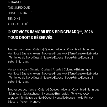
INTRANET
AVIS JURIDIQUE
CONFIDENTIALITÉ
TÉMOINS
ACCESSIBILITÉ
© SERVICES IMMOBILIERS BRIDGEMARQ
, 2026.
MD
TOUS DROITS RÉSERVÉS.
Trouver une maison
Ontario
|
Québec
|
Alberta
|
Colombie-Britannique
|
Manitoba
|
Saskatchewan
|
Nouveau-Brunswick
|
Terre-Neuve-et-Labrador
|
Territoires du Nord-Ouest
|
Nouvelle-Écosse
|
Île-du-Prince-Édouard
|
Yukon
|
Nunavut
.
Maisons à louer -
Ontario
|
Québec
|
Alberta
|
Colombie-Britannique
|
Manitoba
|
Saskatchewan
|
Nouveau-Brunswick
|
Terre-Neuve-et-Labrador
|
Territoires du Nord-Ouest
|
Nouvelle-Écosse
|
Île-du-Prince-Édouard
|
Yukon
|
Nunavut
.
Trouver des courtiers en
Ontario
|
Québec
|
Alberta
|
Colombie-Britannique
|
Manitoba
|
Saskatchewan
|
Nouveau-Brunswick
|
Terre-Neuve-et-
Labrador
|
Territoires du Nord-Ouest
|
Nouvelle-Écosse
|
Île-du-Prince-
Édouard
|
Yukon
|
Nunavut