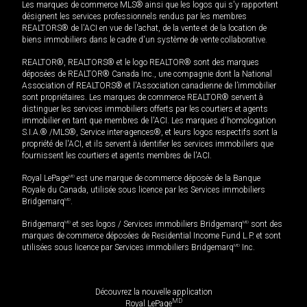
Les marques de commerce MLS® ainsi que les logos qui s'y rapportent
désignent les services professionnels rendus par les membres
REALTORS® de l'ACI en vue de l'achat, de la vente et de la location de
biens immobiliers dans le cadre d'un système de vente collaborative.
REALTOR®, REALTORS® et le logo REALTOR® sont des marques
déposées de REALTOR® Canada Inc., une compagnie dont la National
Association of REALTORS® et l'Association canadienne de l’immobilier
sont propriétaires. Les marques de commerce REALTOR® servent à
distinguer les services immobiliers offerts par les courtiers et agents
immobilier en tant que membres de l'ACI. Les marques d'homologation
S.I.A.® /MLS®, Service inter-agences®, et leurs logos respectifs sont la
propriété de l'ACI, et ils servent à identifier les services immobiliers que
fournissent les courtiers et agents membres de l'ACI.
Royal LePage
MD
est une marque de commerce déposée de la Banque
Royale du Canada, utilisée sous licence par les Services immobiliers
Bridgemarq
MD
.
Bridgemarq
MD
et ses logos / Services immobiliers Bridgemarq
MD
sont des
marques de commerce déposées de Residential Income Fund L.P. et sont
utilisées sous licence par Services immobiliers Bridgemarq
MD
Inc.
Découvrez la nouvelle application
MD
Royal LePage