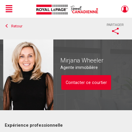
Menu
PARTAGER
Retour
Live
En Direct
Mirjana Wheeler
Agente immobilière
Contacter ce courtier
Expérience professionnelle
Contacter ce courtier