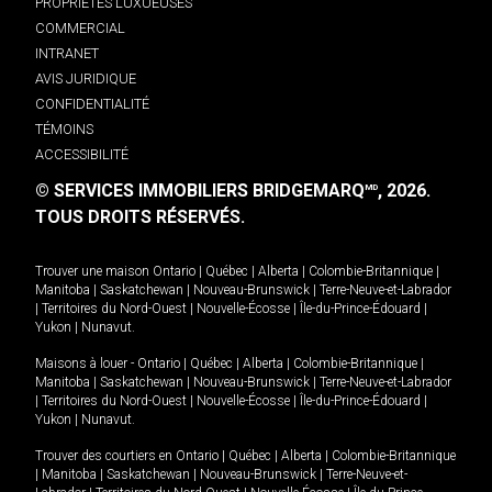
PROPRIÉTÉS LUXUEUSES
COMMERCIAL
INTRANET
AVIS JURIDIQUE
CONFIDENTIALITÉ
TÉMOINS
ACCESSIBILITÉ
© SERVICES IMMOBILIERS BRIDGEMARQ
, 2026.
MD
TOUS DROITS RÉSERVÉS.
Trouver une maison
Ontario
|
Québec
|
Alberta
|
Colombie-Britannique
|
Manitoba
|
Saskatchewan
|
Nouveau-Brunswick
|
Terre-Neuve-et-Labrador
|
Territoires du Nord-Ouest
|
Nouvelle-Écosse
|
Île-du-Prince-Édouard
|
Yukon
|
Nunavut
.
Maisons à louer -
Ontario
|
Québec
|
Alberta
|
Colombie-Britannique
|
Manitoba
|
Saskatchewan
|
Nouveau-Brunswick
|
Terre-Neuve-et-Labrador
|
Territoires du Nord-Ouest
|
Nouvelle-Écosse
|
Île-du-Prince-Édouard
|
Yukon
|
Nunavut
.
Trouver des courtiers en
Ontario
|
Québec
|
Alberta
|
Colombie-Britannique
|
Manitoba
|
Saskatchewan
|
Nouveau-Brunswick
|
Terre-Neuve-et-