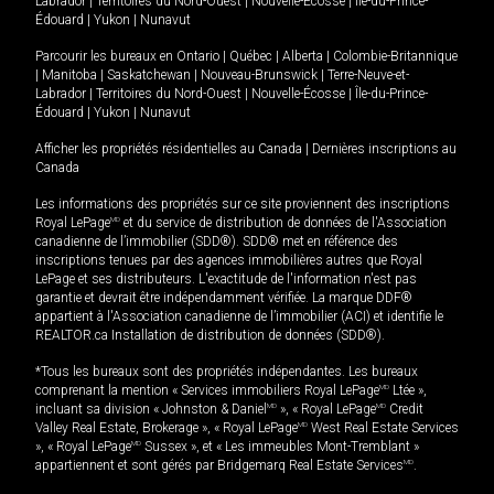
Labrador
|
Territoires du Nord-Ouest
|
Nouvelle-Écosse
|
Île-du-Prince-
Édouard
|
Yukon
|
Nunavut
Parcourir les bureaux en
Ontario
|
Québec
|
Alberta
|
Colombie-Britannique
|
Manitoba
|
Saskatchewan
|
Nouveau-Brunswick
|
Terre-Neuve-et-
Labrador
|
Territoires du Nord-Ouest
|
Nouvelle-Écosse
|
Île-du-Prince-
Édouard
|
Yukon
|
Nunavut
Afficher les propriétés résidentielles au Canada
|
Dernières inscriptions au
Canada
Les informations des propriétés sur ce site proviennent des inscriptions
Royal LePage
MD
et du service de distribution de données de l'Association
canadienne de l’immobilier (SDD®). SDD® met en référence des
inscriptions tenues par des agences immobilières autres que Royal
LePage et ses distributeurs. L'exactitude de l'information n'est pas
garantie et devrait être indépendamment vérifiée. La marque DDF®
appartient à l'Association canadienne de l’immobilier (ACI) et identifie le
REALTOR.ca Installation de distribution de données (SDD®).
*Tous les bureaux sont des propriétés indépendantes. Les bureaux
comprenant la mention « Services immobiliers Royal LePage
MD
Ltée »,
incluant sa division « Johnston & Daniel
MD
», « Royal LePage
MD
Credit
Valley Real Estate, Brokerage », « Royal LePage
MD
West Real Estate Services
», « Royal LePage
MD
Sussex », et « Les immeubles Mont-Tremblant »
appartiennent et sont gérés par Bridgemarq Real Estate Services
MD
.