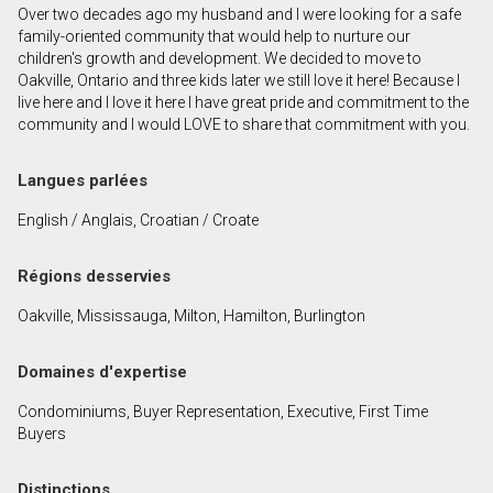
Over two decades ago my husband and I were looking for a safe
Prénom
family-oriented community that would help to nurture our
et
children's growth and development. We decided to move to
Nom
Oakville, Ontario and three kids later we still love it here! Because I
Courriel
live here and I love it here I have great pride and commitment to the
community and I would LOVE to share that commitment with you.
Téléphone
(Optionnel)
Langues parlées
Message
English / Anglais, Croatian / Croate
Régions desservies
Oakville, Mississauga, Milton, Hamilton, Burlington
Domaines d'expertise
Condominiums, Buyer Representation, Executive, First Time
Buyers
Distinctions