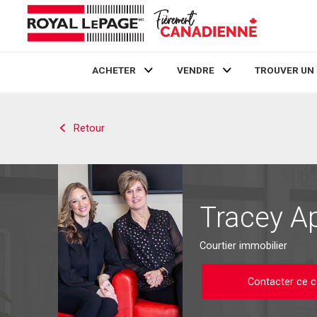
ACHETER
VENDRE
TROUVER UN
Live
En Direct
Retour
Tracey A
Courtier immobilier
Contacter ce c