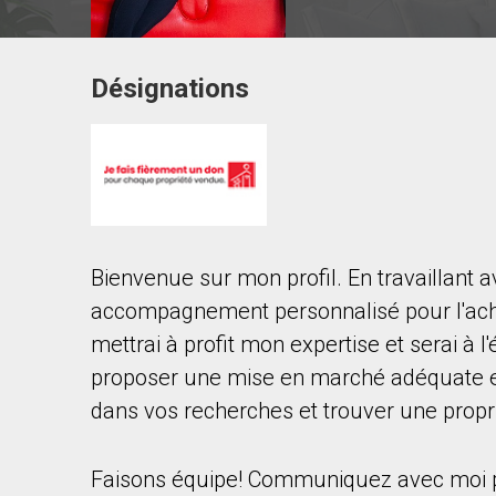
Désignations
Contacter ce courtier
Prénom
et
Nom
Courriel
Bienvenue sur mon profil. En travaillant 
Téléphone
(Optionnel)
accompagnement personnalisé pour l'achat
Message
mettrai à profit mon expertise et serai à 
proposer une mise en marché adéquate et
dans vos recherches et trouver une propri
Faisons équipe! Communiquez avec moi po