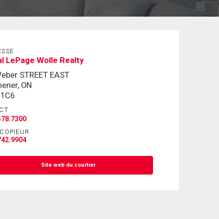
ESSE
l LePage Wolle Realty
Weber STREET EAST
hener, ON
 1C6
CT
578.7300
ÉCOPIEUR
742.9904
Site web du courtier