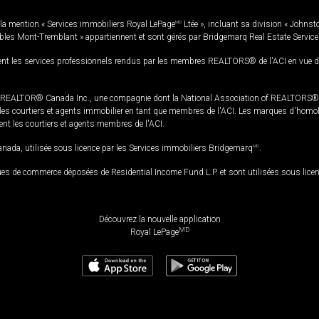
la mention « Services immobiliers Royal LePage
MD
Ltée », incluant sa division « Johnst
bles Mont-Tremblant » appartiennent et sont gérés par Bridgemarq Real Estate Servic
 les services professionnels rendus par les membres REALTORS® de l'ACI en vue de l'a
TOR® Canada Inc., une compagnie dont la National Association of REALTORS® et l'
s courtiers et agents immobilier en tant que membres de l'ACI. Les marques d'homolog
ssent les courtiers et agents membres de l'ACI.
da, utilisée sous licence par les Services immobiliers Bridgemarq
MD
.
s de commerce déposées de Residential Income Fund L.P. et sont utilisées sous lice
Découvrez la nouvelle application
MD
Royal LePage