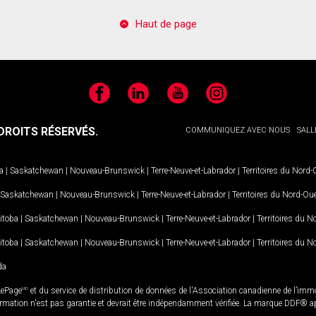
Haut de page
Facebook
LinkedIn
YouTube
Instagram
ROITS RÉSERVÉS.
COMMUNIQUEZ AVEC NOUS
SALL
a
|
Saskatchewan
|
Nouveau-Brunswick
|
Terre-Neuve-et-Labrador
|
Territoires du Nord
Saskatchewan
|
Nouveau-Brunswick
|
Terre-Neuve-et-Labrador
|
Territoires du Nord-Ou
itoba
|
Saskatchewan
|
Nouveau-Brunswick
|
Terre-Neuve-et-Labrador
|
Territoires du 
itoba
|
Saskatchewan
|
Nouveau-Brunswick
|
Terre-Neuve-et-Labrador
|
Territoires du 
da
LePage
MD
et du service de distribution de données de l'Association canadienne de l’im
rmation n'est pas garantie et devrait être indépendamment vérifiée. La marque DDF® appa