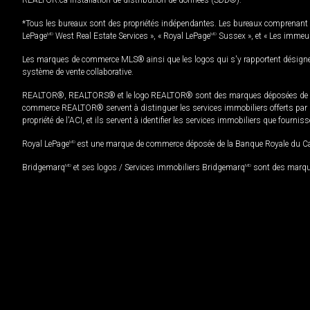
REALTOR.ca Installation de distribution de données (SDD®).
*Tous les bureaux sont des propriétés indépendantes. Les bureaux comprenant 
LePage
MD
West Real Estate Services », « Royal LePage
MD
Sussex », et « Les immeu
Les marques de commerce MLS® ainsi que les logos qui s'y rapportent désignent
système de vente collaborative.
REALTOR®, REALTORS® et le logo REALTOR® sont des marques déposées de REAL
commerce REALTOR® servent à distinguer les services immobiliers offerts par le
propriété de l'ACI, et ils servent à identifier les services immobiliers que fourni
Royal LePage
MD
est une marque de commerce déposée de la Banque Royale du Cana
Bridgemarq
MD
et ses logos / Services immobiliers Bridgemarq
MD
sont des marque