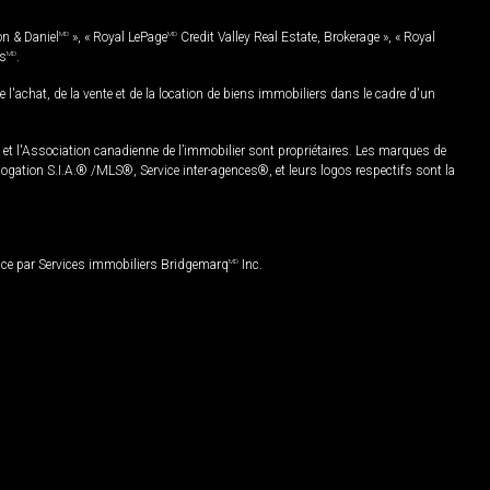
on & Daniel
MD
», « Royal LePage
MD
Credit Valley Real Estate, Brokerage », « Royal
es
MD
.
chat, de la vente et de la location de biens immobiliers dans le cadre d'un
Association canadienne de l’immobilier sont propriétaires. Les marques de
ation S.I.A.® /MLS®, Service inter-agences®, et leurs logos respectifs sont la
nce par Services immobiliers Bridgemarq
MD
Inc.