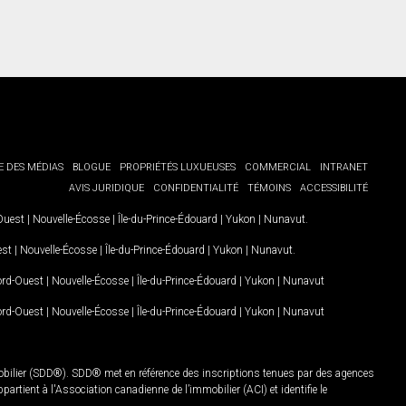
E DES MÉDIAS
BLOGUE
PROPRIÉTÉS LUXUEUSES
COMMERCIAL
INTRANET
AVIS JURIDIQUE
CONFIDENTIALITÉ
TÉMOINS
ACCESSIBILITÉ
-Ouest
|
Nouvelle-Écosse
|
Île-du-Prince-Édouard
|
Yukon
|
Nunavut
.
est
|
Nouvelle-Écosse
|
Île-du-Prince-Édouard
|
Yukon
|
Nunavut
.
Nord-Ouest
|
Nouvelle-Écosse
|
Île-du-Prince-Édouard
|
Yukon
|
Nunavut
Nord-Ouest
|
Nouvelle-Écosse
|
Île-du-Prince-Édouard
|
Yukon
|
Nunavut
mobilier (SDD®). SDD® met en référence des inscriptions tenues par des agences
rtient à l'Association canadienne de l’immobilier (ACI) et identifie le