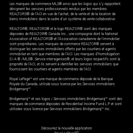
Les marques de commerce MLS® ainsi que les logos qui s'y rapportent
désignent les services professionnels rendus par les membres
REALTORS® de l'ACI en vue de l'achat, de la vente et de la location de
biens immobiliers dans le cadre d'un système de vente collaborative.
REALTOR®, REALTORS® et le logo REALTOR® sont des marques
déposées de REALTOR® Canada Inc., une compagnie dont la National
Association of REALTORS® et l'Association canadienne de l’immobilier
sont propriétaires. Les marques de commerce REALTOR® servent à
distinguer les services immobiliers offerts par les courtiers et agents
immobilier en tant que membres de l'ACI. Les marques d'homologation
S.I.A.® /MLS®, Service inter-agences®, et leurs logos respectifs sont la
propriété de l'ACI, et ils servent à identifier les services immobiliers que
fournissent les courtiers et agents membres de l'ACI.
Royal LePage
MD
est une marque de commerce déposée de la Banque
Royale du Canada, utilisée sous licence par les Services immobiliers
Bridgemarq
MD
.
Bridgemarq
MD
et ses logos / Services immobiliers Bridgemarq
MD
sont des
marques de commerce déposées de Residential Income Fund L.P. et sont
utilisées sous licence par Services immobiliers Bridgemarq
MD
Inc.
Découvrez la nouvelle application
MD