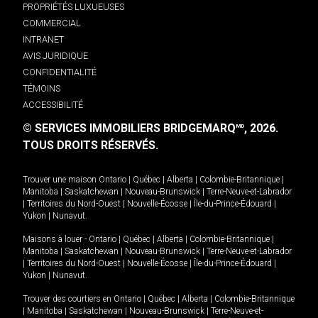
PROPRIÉTÉS LUXUEUSES
COMMERCIAL
INTRANET
AVIS JURIDIQUE
CONFIDENTIALITÉ
TÉMOINS
ACCESSIBILITÉ
© SERVICES IMMOBILIERS BRIDGEMARQ
, 2026.
MD
TOUS DROITS RÉSERVÉS.
Trouver une maison
Ontario
|
Québec
|
Alberta
|
Colombie-Britannique
|
Manitoba
|
Saskatchewan
|
Nouveau-Brunswick
|
Terre-Neuve-et-Labrador
|
Territoires du Nord-Ouest
|
Nouvelle-Écosse
|
Île-du-Prince-Édouard
|
Yukon
|
Nunavut
.
Maisons à louer -
Ontario
|
Québec
|
Alberta
|
Colombie-Britannique
|
Manitoba
|
Saskatchewan
|
Nouveau-Brunswick
|
Terre-Neuve-et-Labrador
|
Territoires du Nord-Ouest
|
Nouvelle-Écosse
|
Île-du-Prince-Édouard
|
Yukon
|
Nunavut
.
Trouver des courtiers en
Ontario
|
Québec
|
Alberta
|
Colombie-Britannique
|
Manitoba
|
Saskatchewan
|
Nouveau-Brunswick
|
Terre-Neuve-et-