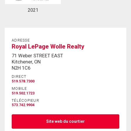
2021
En cliquant sur le bouton « soumettre », vous
consentez à nos conditions d'utilisation et vous
nous fournissez l'autorisation écrite de
communiquer avec vous.
ADRESSE
Royal LePage Wolle Realty
71 Weber STREET EAST
Kitchener, ON
N2H 1C6
DIRECT
519.578.7300
MOBILE
519.502.1723
TÉLÉCOPIEUR
573.742.9904
Site web du courtier