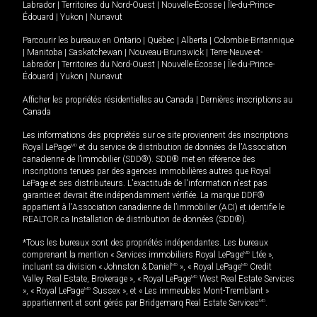
Labrador
|
Territoires du Nord-Ouest
|
Nouvelle-Écosse
|
Île-du-Prince-
Édouard
|
Yukon
|
Nunavut
Parcourir les bureaux en
Ontario
|
Québec
|
Alberta
|
Colombie-Britannique
|
Manitoba
|
Saskatchewan
|
Nouveau-Brunswick
|
Terre-Neuve-et-
Labrador
|
Territoires du Nord-Ouest
|
Nouvelle-Écosse
|
Île-du-Prince-
Édouard
|
Yukon
|
Nunavut
Afficher les propriétés résidentielles au Canada
|
Dernières inscriptions au
Canada
Les informations des propriétés sur ce site proviennent des inscriptions
Royal LePage
MD
et du service de distribution de données de l'Association
canadienne de l’immobilier (SDD®). SDD® met en référence des
inscriptions tenues par des agences immobilières autres que Royal
LePage et ses distributeurs. L'exactitude de l'information n'est pas
garantie et devrait être indépendamment vérifiée. La marque DDF®
appartient à l'Association canadienne de l’immobilier (ACI) et identifie le
REALTOR.ca Installation de distribution de données (SDD®).
*Tous les bureaux sont des propriétés indépendantes. Les bureaux
comprenant la mention « Services immobiliers Royal LePage
MD
Ltée »,
incluant sa division « Johnston & Daniel
MD
», « Royal LePage
MD
Credit
Valley Real Estate, Brokerage », « Royal LePage
MD
West Real Estate Services
», « Royal LePage
MD
Sussex », et « Les immeubles Mont-Tremblant »
appartiennent et sont gérés par Bridgemarq Real Estate Services
MD
.