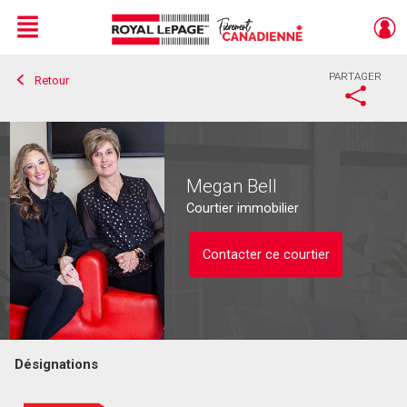
Menu
PARTAGER
Retour
Live
En Direct
Megan Bell
Courtier immobilier
Contacter ce courtier
Désignations
Contacter ce courtier