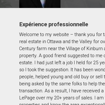
Expérience professionnelle
Contacter ce courtier
Welcome to my website – thank you for taki
Prénom
et
real estate in Ottawa and the Valley for o
Nom
Courriel
Century farm near the Village of Kinburn a
property. A good friend suggested to me o
Téléphone
estate. I had just left a job I held for 25
(Optionnel)
so I took the suggestion. It has been wond
Message
people, helped young and old buy or sell
being asked by the same folks to help the
transaction. As a result, I have received
LePage over my 20+ years of sales. I am v
properties and know the area exceptionall