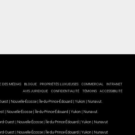
E DES MÉDIAS
BLOGUE
PROPRIÉTÉS LUXUEUSES
COMMERCIAL
INTRANET
AVIS JURIDIQUE
CONFIDENTIALITÉ
TÉMOINS
ACCESSIBILITÉ
-Ouest
|
Nouvelle-Écosse
|
Île-du-Prince-Édouard
|
Yukon
|
Nunavut
.
est
|
Nouvelle-Écosse
|
Île-du-Prince-Édouard
|
Yukon
|
Nunavut
.
Nord-Ouest
|
Nouvelle-Écosse
|
Île-du-Prince-Édouard
|
Yukon
|
Nunavut
Nord-Ouest
|
Nouvelle-Écosse
|
Île-du-Prince-Édouard
|
Yukon
|
Nunavut