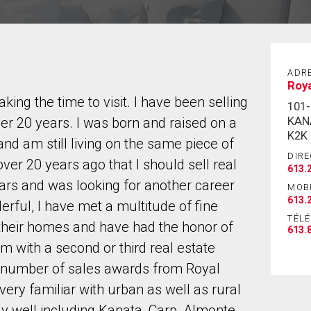
ADR
Roy
ng the time to visit. I have been selling
101
KAN
ver 20 years. I was born and raised on a
K2K
nd am still living on the same piece of
DIRE
ver 20 years ago that I should sell real
613.
 years and was looking for another career
MOB
613.
erful, I have met a multitude of fine
TÉL
 their homes and have had the honor of
613.
m with a second or third real estate
 a number of sales awards from Royal
ery familiar with urban as well as rural
y well including Kanata, Carp, Almonte,