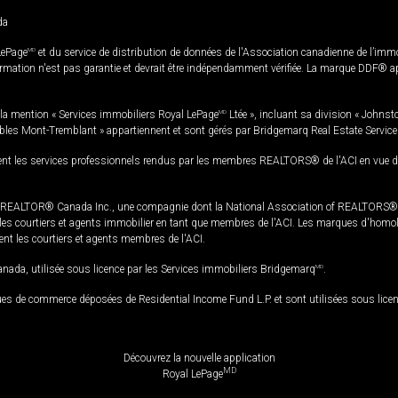
da
LePage
MD
et du service de distribution de données de l'Association canadienne de l’im
rmation n'est pas garantie et devrait être indépendamment vérifiée. La marque DDF® appa
la mention « Services immobiliers Royal LePage
MD
Ltée », incluant sa division « Johnst
bles Mont-Tremblant » appartiennent et sont gérés par Bridgemarq Real Estate Servic
 les services professionnels rendus par les membres REALTORS® de l'ACI en vue de l'a
TOR® Canada Inc., une compagnie dont la National Association of REALTORS® et l'
s courtiers et agents immobilier en tant que membres de l'ACI. Les marques d'homolog
ssent les courtiers et agents membres de l'ACI.
da, utilisée sous licence par les Services immobiliers Bridgemarq
MD
.
s de commerce déposées de Residential Income Fund L.P. et sont utilisées sous lice
Découvrez la nouvelle application
MD
Royal LePage