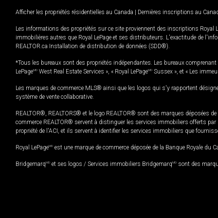
Afficher les propriétés résidentielles au Canada
|
Dernières inscriptions au Cana
Les informations des propriétés sur ce site proviennent des inscriptions Royal 
immobilières autres que Royal LePage et ses distributeurs. L'exactitude de l'info
REALTOR.ca Installation de distribution de données (SDD®).
*Tous les bureaux sont des propriétés indépendantes. Les bureaux comprenant 
LePage
MD
West Real Estate Services », « Royal LePage
MD
Sussex », et « Les immeu
Les marques de commerce MLS® ainsi que les logos qui s'y rapportent désignent
système de vente collaborative.
REALTOR®, REALTORS® et le logo REALTOR® sont des marques déposées de REAL
commerce REALTOR® servent à distinguer les services immobiliers offerts par le
propriété de l'ACI, et ils servent à identifier les services immobiliers que fourni
Royal LePage
MD
est une marque de commerce déposée de la Banque Royale du Cana
Bridgemarq
MD
et ses logos / Services immobiliers Bridgemarq
MD
sont des marque