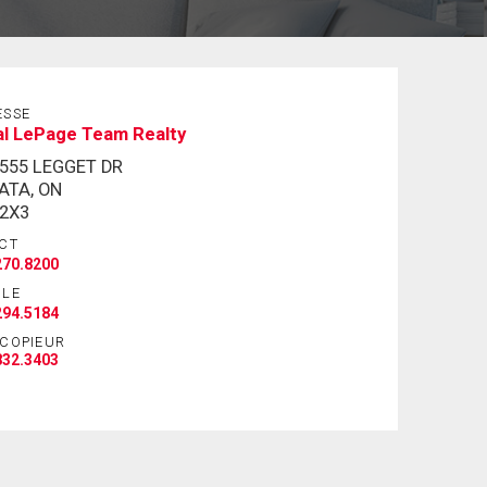
ESSE
al LePage Team Realty
-555 LEGGET DR
ATA, ON
 2X3
CT
270.8200
ILE
294.5184
ÉCOPIEUR
832.3403