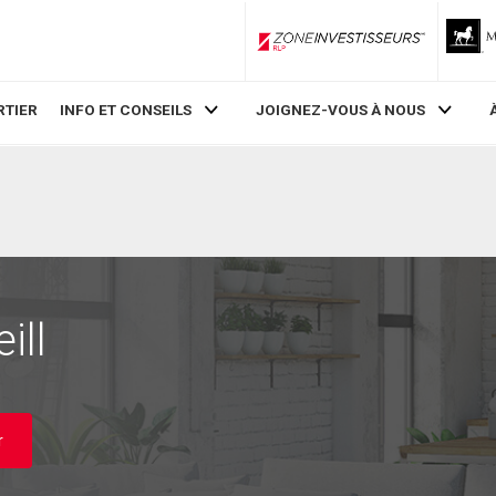
ZoneInvestisseurs RLP
RTIER
INFO ET CONSEILS
JOIGNEZ-VOUS À NOUS
ill
r