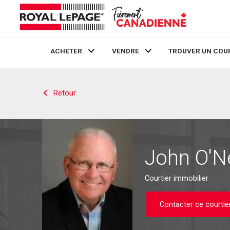
ACHETER
VENDRE
TROUVER UN COU
Live
En Direct
Retour
John O'Ne
Courtier immobilier
Contacter ce courtie