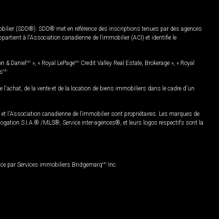
mobilier (SDD®). SDD® met en référence des inscriptions tenues par des agences
rtient à l'Association canadienne de l’immobilier (ACI) et identifie le
on & Daniel
MD
», « Royal LePage
MD
Credit Valley Real Estate, Brokerage », « Royal
es
MD
.
chat, de la vente et de la location de biens immobiliers dans le cadre d'un
Association canadienne de l’immobilier sont propriétaires. Les marques de
ation S.I.A.® /MLS®, Service inter-agences®, et leurs logos respectifs sont la
nce par Services immobiliers Bridgemarq
MD
Inc.