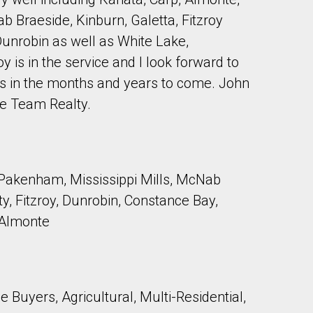
 Braeside, Kinburn, Galetta, Fitzroy
nrobin as well as White Lake,
 is in the service and I look forward to
es in the months and years to come. John
ge Team Realty.
onsentez à nos conditions d'utilisation et vous nous fournissez l'au
Pakenham, Mississippi Mills, McNab
, Fitzroy, Dunrobin, Constance Bay,
, Almonte
e Buyers, Agricultural, Multi-Residential,