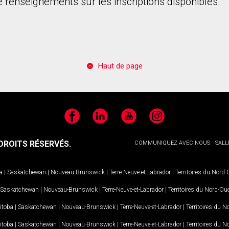
 renseignements sur les inscriptions disponibles.
Haut de page
Facebook
LinkedIn
YouTube
Instagram
ROITS RÉSERVÉS.
COMMUNIQUEZ AVEC NOUS
SALL
a
|
Saskatchewan
|
Nouveau-Brunswick
|
Terre-Neuve-et-Labrador
|
Territoires du Nord
Saskatchewan
|
Nouveau-Brunswick
|
Terre-Neuve-et-Labrador
|
Territoires du Nord-Ou
itoba
|
Saskatchewan
|
Nouveau-Brunswick
|
Terre-Neuve-et-Labrador
|
Territoires du 
itoba
|
Saskatchewan
|
Nouveau-Brunswick
|
Terre-Neuve-et-Labrador
|
Territoires du 