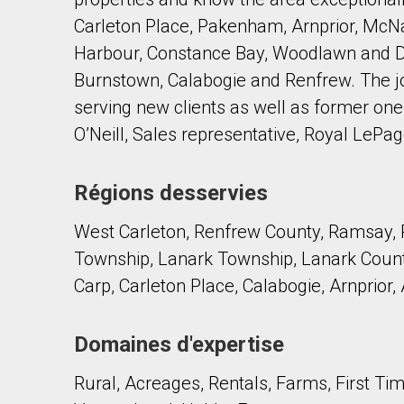
Carleton Place, Pakenham, Arnprior, McNab
Harbour, Constance Bay, Woodlawn and Du
Burnstown, Calabogie and Renfrew. The joy
serving new clients as well as former on
O’Neill, Sales representative, Royal LePa
En cliquant sur le bouton « soumettre », vous c
Régions desservies
West Carleton, Renfrew County, Ramsay, 
Township, Lanark Township, Lanark County
Carp, Carleton Place, Calabogie, Arnprior
Domaines d'expertise
Rural, Acreages, Rentals, Farms, First Tim