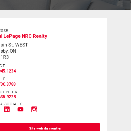
ESSE
al LePage NRC Realty
ain St. WEST
sby, ON
 1R3
CT
945.1234
ILE
730.3783
ÉCOPIEUR
635.9228
IA SOCIAUX
Site web du courtier