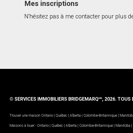
Mes inscriptions
N'hésitez pas à me contacter pour plus de
© SERVICES IMMOBILIERS BRIDGEMARQ
, 2026.
TOUS D
MD
Trouver une maison
Ontario
|
Québec
|
Alberta
|
Colombie-Britannique
|
Manitob
Maisons à louer -
Ontario
|
Québec
|
Alberta
|
Colombie-Britannique
|
Manitoba
|