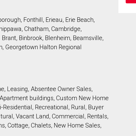
rough, Fonthill, Erieau, Erie Beach,
 Chippawa, Chatham, Cambridge,
, Brant, Binbrook, Blenheim, Beamsville,
ham, Georgetown Halton Regional
onsentez à nos conditions d'utilisation et vous nous fournissez l'au
me, Leasing, Absentee Owner Sales,
 Apartment buildings, Custom New Home
Residential, Recreational, Rural, Buyer
ltural, Vacant Land, Commercial, Rentals,
s, Cottage, Chalets, New Home Sales,