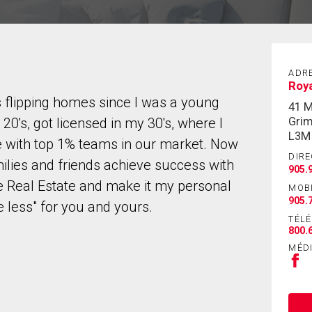
ADR
Roy
 flipping homes since I was a young
41 M
Grim
20's, got licensed in my 30's, where I
L3M
te with top 1% teams in our market. Now
DIRE
amilies and friends achieve success with
905.
ove Real Estate and make it my personal
MOB
905.
le less" for you and yours.
TÉL
800.
MÉD