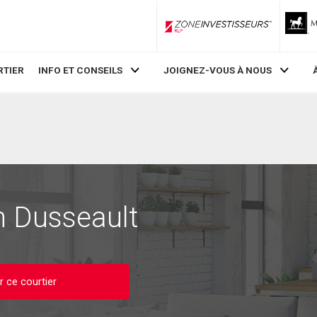
ZoneInvestisseurs RLP
RTIER
INFO ET CONSEILS
JOIGNEZ-VOUS À NOUS
n Dusseault
 ce courtier