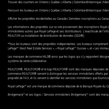
Trouver des courtiers en
Ontario
|
Québec
|
Alberta
|
Colombie-Britannique
|
Man
Parcourir les bureaux en
Ontario
|
Québec
|
Alberta
|
Colombie-Britannique
|
Man
Afficher les propriétés résidentielles au Canada
|
Dernières inscriptions au Cana
Les informations des propriétés sur ce site proviennent des inscriptions Royal 
immobilières autres que Royal LePage et ses distributeurs. L'exactitude de l'info
REALTOR.ca Installation de distribution de données (SDD®).
*Tous les bureaux sont des propriétés indépendantes. Les bureaux comprenant 
LePage
MD
West Real Estate Services », « Royal LePage
MD
Sussex », et « Les immeu
Les marques de commerce MLS® ainsi que les logos qui s'y rapportent désignent
système de vente collaborative.
REALTOR®, REALTORS® et le logo REALTOR® sont des marques déposées de REAL
commerce REALTOR® servent à distinguer les services immobiliers offerts par le
propriété de l'ACI, et ils servent à identifier les services immobiliers que fourni
Royal LePage
MD
est une marque de commerce déposée de la Banque Royale du Cana
Bridgemarq
MD
et ses logos / Services immobiliers Bridgemarq
MD
sont des marque