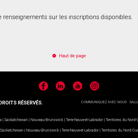
 renseignements sur les inscriptions disponibles.
Haut de page
Facebook
LinkedIn
YouTube
Instagram
ROITS RÉSERVÉS.
COMMUNIQUEZ AVEC NOUS
SALL
a
|
Saskatchewan
|
Nouveau-Brunswick
|
Terre-Neuve-et-Labrador
|
Territoires du Nord
Saskatchewan
|
Nouveau-Brunswick
|
Terre-Neuve-et-Labrador
|
Territoires du Nord-Ou