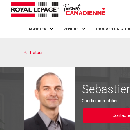
ACHETER
VENDRE
TROUVER UN COU
Live
En Direct
Retour
Sebastie
Courtier immobilier
Contacter