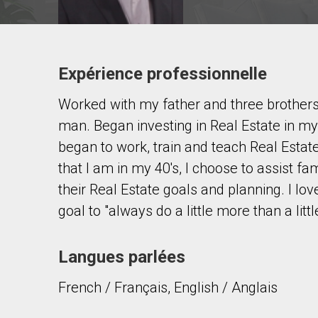
Expérience professionnelle
Contacter ce courtier
Worked with my father and three brothers
Prénom
et
man. Began investing in Real Estate in my 
Nom
Courriel
began to work, train and teach Real Esta
that I am in my 40's, I choose to assist f
Téléphone
their Real Estate goals and planning. I l
(Optionnel)
goal to "always do a little more than a litt
Message
Langues parlées
French / Français, English / Anglais