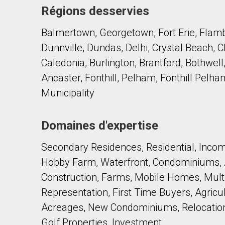
Régions desservies
Balmertown, Georgetown, Fort Erie, Flambo
Dunnville, Dundas, Delhi, Crystal Beach,
Caledonia, Burlington, Brantford, Bothwell
Ancaster, Fonthill, Pelham, Fonthill Pel
En cliquant sur le bouton « soumettre », vous c
Municipality
Domaines d'expertise
Secondary Residences, Residential, Inco
Hobby Farm, Waterfront, Condominiums,
Construction, Farms, Mobile Homes, Multi-
Representation, First Time Buyers, Agricu
Acreages, New Condominiums, Relocation
Golf Properties, Investment