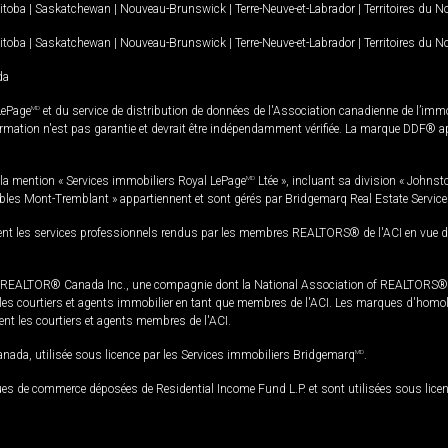
itoba
|
Saskatchewan
|
Nouveau-Brunswick
|
Terre-Neuve-et-Labrador
|
Territoires du 
itoba
|
Saskatchewan
|
Nouveau-Brunswick
|
Terre-Neuve-et-Labrador
|
Territoires du 
da
LePage
MD
et du service de distribution de données de l'Association canadienne de l’im
rmation n'est pas garantie et devrait être indépendamment vérifiée. La marque DDF® appa
la mention « Services immobiliers Royal LePage
MD
Ltée », incluant sa division « Johnst
bles Mont-Tremblant » appartiennent et sont gérés par Bridgemarq Real Estate Servic
 les services professionnels rendus par les membres REALTORS® de l'ACI en vue de l'a
TOR® Canada Inc., une compagnie dont la National Association of REALTORS® et l'
s courtiers et agents immobilier en tant que membres de l'ACI. Les marques d'homolog
ssent les courtiers et agents membres de l'ACI.
da, utilisée sous licence par les Services immobiliers Bridgemarq
MD
.
s de commerce déposées de Residential Income Fund L.P. et sont utilisées sous lice