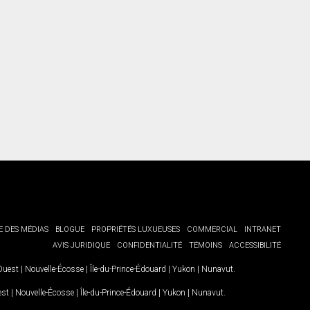
E DES MÉDIAS
BLOGUE
PROPRIÉTÉS LUXUEUSES
COMMERCIAL
INTRANET
AVIS JURIDIQUE
CONFIDENTIALITÉ
TÉMOINS
ACCESSIBILITÉ
-Ouest
|
Nouvelle-Écosse
|
Île-du-Prince-Édouard
|
Yukon
|
Nunavut
.
est
|
Nouvelle-Écosse
|
Île-du-Prince-Édouard
|
Yukon
|
Nunavut
.