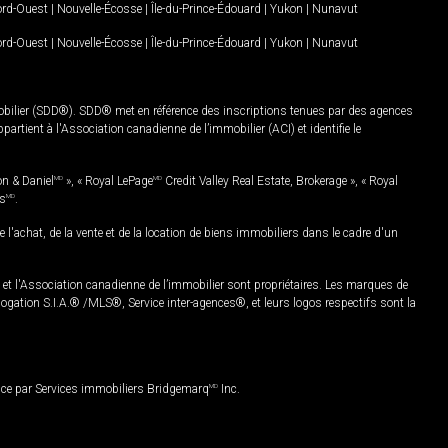
Nord-Ouest
|
Nouvelle-Écosse
|
Île-du-Prince-Édouard
|
Yukon
|
Nunavut
Nord-Ouest
|
Nouvelle-Écosse
|
Île-du-Prince-Édouard
|
Yukon
|
Nunavut
mobilier (SDD®). SDD® met en référence des inscriptions tenues par des agences
rtient à l'Association canadienne de l’immobilier (ACI) et identifie le
on & Daniel
MD
», « Royal LePage
MD
Credit Valley Real Estate, Brokerage », « Royal
es
MD
.
chat, de la vente et de la location de biens immobiliers dans le cadre d'un
Association canadienne de l’immobilier sont propriétaires. Les marques de
ation S.I.A.® /MLS®, Service inter-agences®, et leurs logos respectifs sont la
nce par Services immobiliers Bridgemarq
MD
Inc.