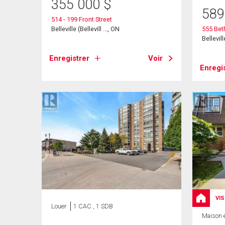
355 000
$
589
514 - 199 Front Street
Belleville (Bellevill ..., ON
555 Bet
Bellevil
Enregistrer
Voir
Enregi
VIS
Louer
1 CAC , 1 SDB
Maison 