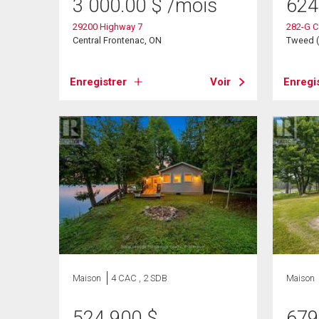
3 000.00
$
/mois
624
29200 Highway 7
282-G C
Central Frontenac, ON
Tweed (
Enregistrer
Voir
Enregi
Maison
4 CAC , 2 SDB
Maison
524 900
$
679