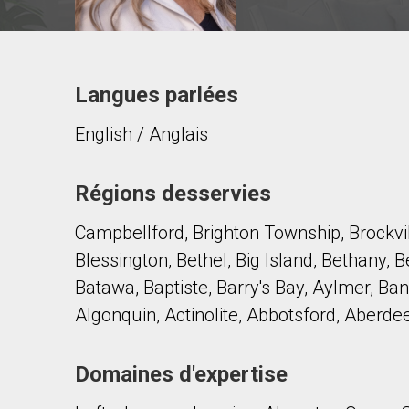
Langues parlées
Contacter ce courtier
English / Anglais
Prénom
et
Nom
Courriel
Régions desservies
Campbellford, Brighton Township, Brockvil
Téléphone
(Optionnel)
Blessington, Bethel, Big Island, Bethany, B
Message
Batawa, Baptiste, Barry's Bay, Aylmer, Ba
Algonquin, Actinolite, Abbotsford, Aberde
Domaines d'expertise