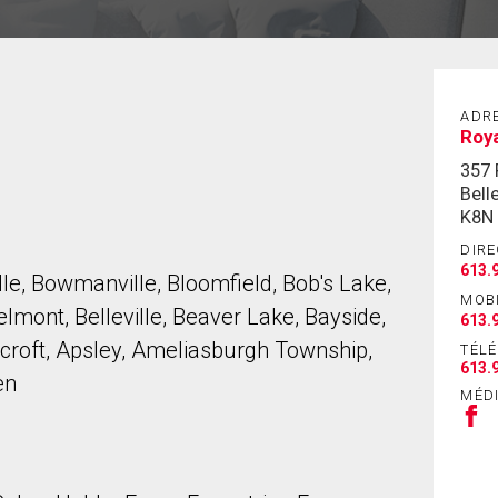
ADR
Roya
357
Belle
K8N
DIRE
613.
le, Bowmanville, Bloomfield, Bob's Lake,
MOB
elmont, Belleville, Beaver Lake, Bayside,
613.
ncroft, Apsley, Ameliasburgh Township,
TÉL
613.
en
MÉD