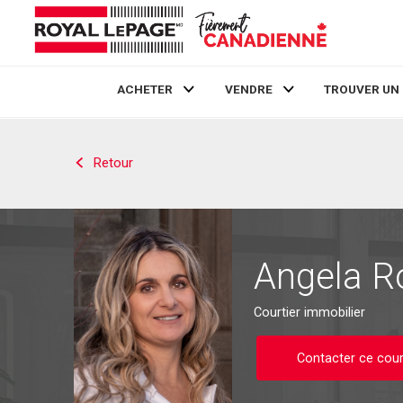
ACHETER
VENDRE
TROUVER UN
Live
En Direct
Retour
Angela R
Courtier immobilier
Contacter ce cour