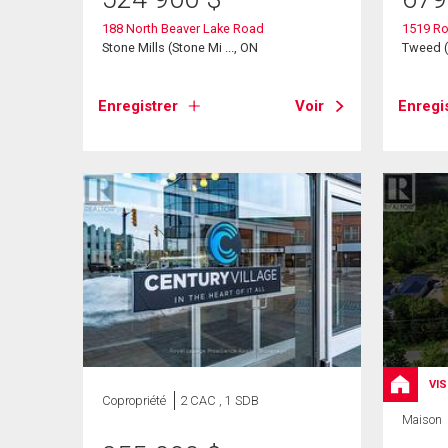
188 North Beaver Lake Road
1519 Ro
Stone Mills (Stone Mi ..., ON
Tweed (
Enregistrer
Voir
Enregi
VIS
Copropriété
2 CAC , 1 SDB
Maison