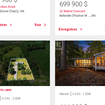
699 900
$
ckies Road
Elzevir (Twp)), ON
32 Walnut Crescent
Belleville (Thurlow W ..., ON
strer
Voir
Enregistrer
ITE LIBRE
Maison
3 CAC , 1 SDB
5 CAC , 2 SDB