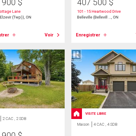
 900
$
407 500
$
ottage Lane
101 - 15 Heartwood Drive
Elzevir (Twp)), ON
Belleville (Bellevill ..., ON
strer
Voir
Enregistrer
VISITE LIBRE
2 CAC , 2 SDB
Maison
4 CAC , 4 SDB
 900
$