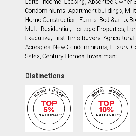
Lofts, Income, Leasing, Absentee Owner 
Condominiums, Apartment buildings, Mil
Home Construction, Farms, Bed &amp; B
Multi-Residential, Heritage Properties, 
Executive, First Time Buyers, Agricultura
Acreages, New Condominiums, Luxury, Co
En cliquant sur le bouton « soumettre », vous c
Sales, Century Homes, Investment
Distinctions