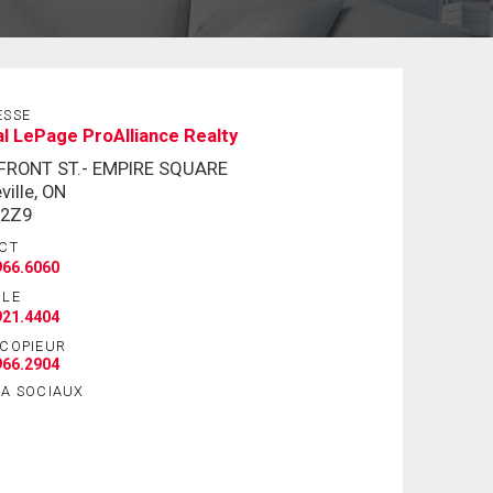
ESSE
l LePage ProAlliance Realty
 FRONT ST.- EMPIRE SQUARE
ville, ON
 2Z9
CT
966.6060
ILE
921.4404
ÉCOPIEUR
966.2904
IA SOCIAUX