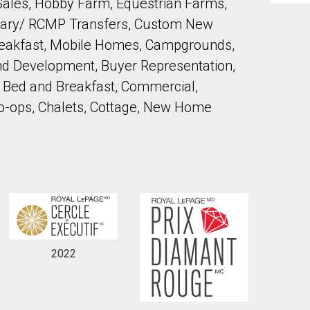
Sales, Hobby Farm, Equestrian Farms,
itary/ RCMP Transfers, Custom New
reakfast, Mobile Homes, Campgrounds,
Land Development, Buyer Representation,
l, Bed and Breakfast, Commercial,
-ops, Chalets, Cottage, New Home
onsentez à nos conditions d'utilisation et vous nous fournissez l'au
2022