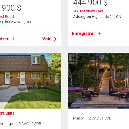
444 900
$
 900
$
786 Mazinaw Lake
hel Road
Addington Highlands ( ..., ON
le (Thurlow W ..., ON
Enregistrer
strer
Voir
ITE LIBRE
Maison
2 CAC , 1 SDB
en rangée
3 CAC , 2 SDB