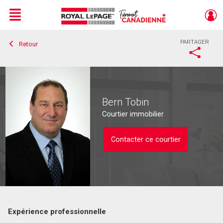
Menu
PARTAGER
Retour
Live
En Direct
Bern Tobin
Courtier immobilier
Contacter ce courtier
Expérience professionnelle
Contacter ce courtier