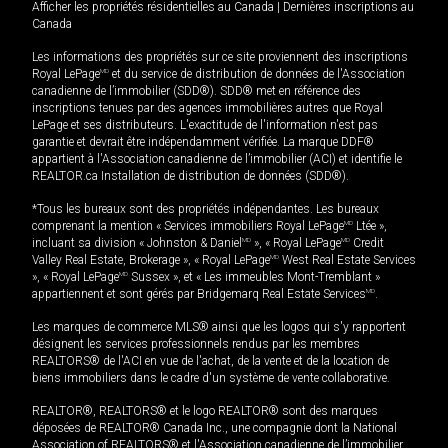
Afficher les propriétés résidentielles au Canada
|
Dernières inscriptions au
Canada
Les informations des propriétés sur ce site proviennent des inscriptions
Royal LePage
MD
et du service de distribution de données de l'Association
canadienne de l’immobilier (SDD®). SDD® met en référence des
inscriptions tenues par des agences immobilières autres que Royal
LePage et ses distributeurs. L'exactitude de l'information n'est pas
garantie et devrait être indépendamment vérifiée. La marque DDF®
appartient à l'Association canadienne de l’immobilier (ACI) et identifie le
REALTOR.ca Installation de distribution de données (SDD®).
*Tous les bureaux sont des propriétés indépendantes. Les bureaux
comprenant la mention « Services immobiliers Royal LePage
MD
Ltée »,
incluant sa division « Johnston & Daniel
MD
», « Royal LePage
MD
Credit
Valley Real Estate, Brokerage », « Royal LePage
MD
West Real Estate Services
», « Royal LePage
MD
Sussex », et « Les immeubles Mont-Tremblant »
appartiennent et sont gérés par Bridgemarq Real Estate Services
MD
.
Les marques de commerce MLS® ainsi que les logos qui s'y rapportent
désignent les services professionnels rendus par les membres
REALTORS® de l'ACI en vue de l'achat, de la vente et de la location de
biens immobiliers dans le cadre d'un système de vente collaborative.
REALTOR®, REALTORS® et le logo REALTOR® sont des marques
déposées de REALTOR® Canada Inc., une compagnie dont la National
Association of REALTORS® et l'Association canadienne de l’immobilier