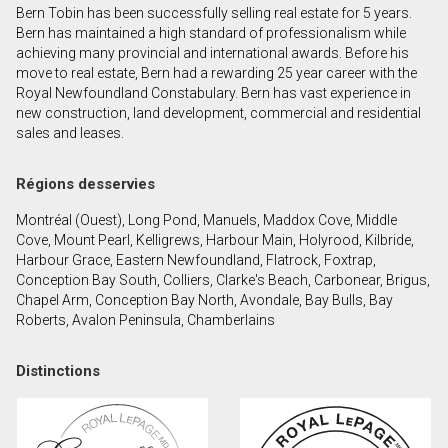
Bern Tobin has been successfully selling real estate for 5 years.
Prénom
Bern has maintained a high standard of professionalism while
et
achieving many provincial and international awards. Before his
Nom
move to real estate, Bern had a rewarding 25 year career with the
Courriel
Royal Newfoundland Constabulary. Bern has vast experience in
new construction, land development, commercial and residential
sales and leases.
Téléphone
(Optionnel)
Régions desservies
Message
Montréal (Ouest), Long Pond, Manuels, Maddox Cove, Middle
Cove, Mount Pearl, Kelligrews, Harbour Main, Holyrood, Kilbride,
Harbour Grace, Eastern Newfoundland, Flatrock, Foxtrap,
Conception Bay South, Colliers, Clarke's Beach, Carbonear, Brigus,
Chapel Arm, Conception Bay North, Avondale, Bay Bulls, Bay
Roberts, Avalon Peninsula, Chamberlains
Distinctions