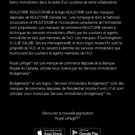
biens immobiliers dans le cadre d'un système de vente collaborative.
REALTOR®, REALTORS® et le logo REALTOR® sont des marques
déposées de REALTOR® Canada Inc., une compagnie dont la National
Association of REALTORS® et l'Association canadienne de l’immobilier
sont propriétaires. Les marques de commerce REALTOR® servent à
distinguer les services immobiliers offerts par les courtiers et agents
immobilier en tant que membres de l'ACI. Les marques d'homologation
S.I.A.® /MLS®, Service inter-agences®, et leurs logos respectifs sont la
propriété de l'ACI, et ils servent à identifier les services immobiliers que
fournissent les courtiers et agents membres de l'ACI.
Royal LePage
MD
est une marque de commerce déposée de la Banque
Royale du Canada, utilisée sous licence par les Services immobiliers
Bridgemarq
MD
.
Bridgemarq
MD
et ses logos / Services immobiliers Bridgemarq
MD
sont des
marques de commerce déposées de Residential Income Fund L.P. et sont
utilisées sous licence par Services immobiliers Bridgemarq
MD
Inc.
Découvrez la nouvelle application
MD
Royal LePage