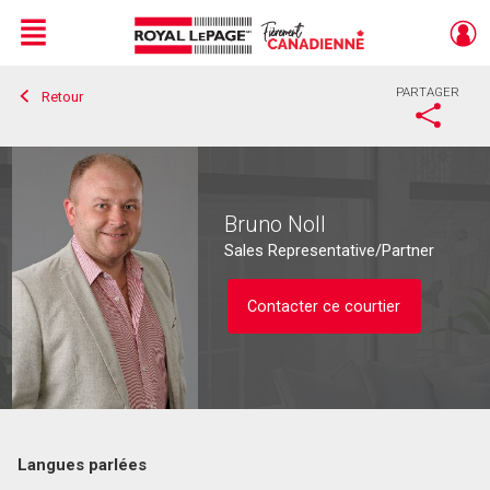
Menu
PARTAGER
Retour
Live
En Direct
Bruno Noll
Sales Representative/Partner
Contacter ce courtier
Langues parlées
Contacter ce courtier