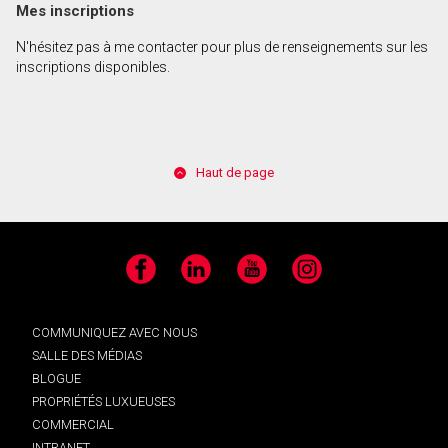
Mes inscriptions
N'hésitez pas à me contacter pour plus de renseignements sur les
inscriptions disponibles.
Haut de page
Facebook
LinkedIn
YouTube
Instagram
COMMUNIQUEZ AVEC NOUS
SALLE DES MÉDIAS
BLOGUE
PROPRIÉTÉS LUXUEUSES
COMMERCIAL
INTRANET