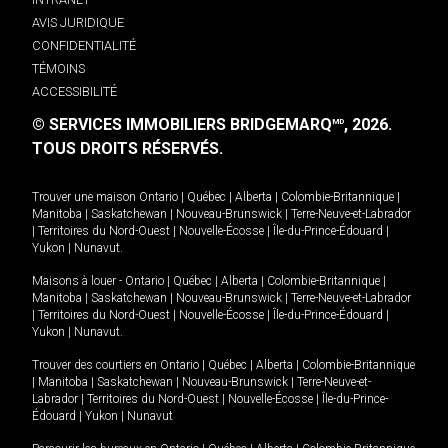
AVIS JURIDIQUE
CONFIDENTIALITÉ
TÉMOINS
ACCESSIBILITÉ
© SERVICES IMMOBILIERS BRIDGEMARQ
, 2026.
MD
TOUS DROITS RÉSERVÉS.
Trouver une maison
Ontario
|
Québec
|
Alberta
|
Colombie-Britannique
|
Manitoba
|
Saskatchewan
|
Nouveau-Brunswick
|
Terre-Neuve-et-Labrador
|
Territoires du Nord-Ouest
|
Nouvelle-Écosse
|
Île-du-Prince-Édouard
|
Yukon
|
Nunavut
.
Maisons à louer -
Ontario
|
Québec
|
Alberta
|
Colombie-Britannique
|
Manitoba
|
Saskatchewan
|
Nouveau-Brunswick
|
Terre-Neuve-et-Labrador
|
Territoires du Nord-Ouest
|
Nouvelle-Écosse
|
Île-du-Prince-Édouard
|
Yukon
|
Nunavut
.
Trouver des courtiers en
Ontario
|
Québec
|
Alberta
|
Colombie-Britannique
|
Manitoba
|
Saskatchewan
|
Nouveau-Brunswick
|
Terre-Neuve-et-
Labrador
|
Territoires du Nord-Ouest
|
Nouvelle-Écosse
|
Île-du-Prince-
Édouard
|
Yukon
|
Nunavut