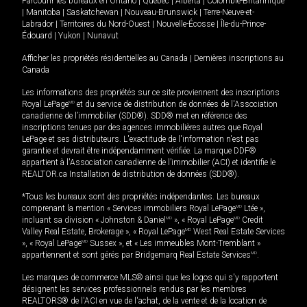
Parcourir les bureaux en
Ontario
|
Québec
|
Alberta
|
Colombie-Britannique
|
Manitoba
|
Saskatchewan
|
Nouveau-Brunswick
|
Terre-Neuve-et-
Labrador
|
Territoires du Nord-Ouest
|
Nouvelle-Écosse
|
Île-du-Prince-
Édouard
|
Yukon
|
Nunavut
Afficher les propriétés résidentielles au Canada
|
Dernières inscriptions au
Canada
Les informations des propriétés sur ce site proviennent des inscriptions
Royal LePage
MD
et du service de distribution de données de l'Association
canadienne de l’immobilier (SDD®). SDD® met en référence des
inscriptions tenues par des agences immobilières autres que Royal
LePage et ses distributeurs. L'exactitude de l'information n'est pas
garantie et devrait être indépendamment vérifiée. La marque DDF®
appartient à l'Association canadienne de l’immobilier (ACI) et identifie le
REALTOR.ca Installation de distribution de données (SDD®).
*Tous les bureaux sont des propriétés indépendantes. Les bureaux
comprenant la mention « Services immobiliers Royal LePage
MD
Ltée »,
incluant sa division « Johnston & Daniel
MD
», « Royal LePage
MD
Credit
Valley Real Estate, Brokerage », « Royal LePage
MD
West Real Estate Services
», « Royal LePage
MD
Sussex », et « Les immeubles Mont-Tremblant »
appartiennent et sont gérés par Bridgemarq Real Estate Services
MD
.
Les marques de commerce MLS® ainsi que les logos qui s'y rapportent
désignent les services professionnels rendus par les membres
REALTORS® de l'ACI en vue de l'achat, de la vente et de la location de