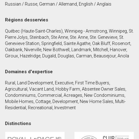
Russian / Russe, German / Allemand, English / Anglais
Prénom
et
Régions desservies
Nom
Courriel
Québec (Haute-Saint-Charles), Winnipeg - Armstrong, Winnipeg, St.
Pierre Jolys, Steinbach, Ste Anne, Ste. Anne, Ste. Genevieve, St.
Téléphone
Genevieve Station, Springfield, Sainte Agathe, Oak Bluff, Rosenort,
(Optionnel)
Oakbank, Niverville, New Bothwell, Landmark, Mitchell, Hanover,
Giroux, Hazelridge, Dugald, Douglas, Carman, Beausejour, Anola
Message
Domaines d'expertise
Rural, Land Development, Executive, First Time Buyers,
Agricultural, Vacant Land, Hobby Farm, Absentee Owner Sales,
Condominiums, Commercial, Acreages, New Condominiums,
Mobile Homes, Cottage, Development, New Home Sales, Multi-
Residential, Recreational, Investment
Distinctions