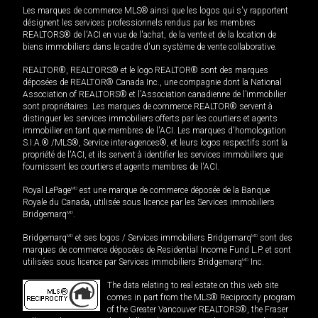
Les marques de commerce MLS® ainsi que les logos qui s'y rapportent
désignent les services professionnels rendus par les membres
REALTORS® de l'ACI en vue de l'achat, de la vente et de la location de
biens immobiliers dans le cadre d'un système de vente collaborative.
REALTOR®, REALTORS® et le logo REALTOR® sont des marques
déposées de REALTOR® Canada Inc., une compagnie dont la National
Association of REALTORS® et l'Association canadienne de l’immobilier
sont propriétaires. Les marques de commerce REALTOR® servent à
distinguer les services immobiliers offerts par les courtiers et agents
immobilier en tant que membres de l'ACI. Les marques d'homologation
S.I.A.® /MLS®, Service inter-agences®, et leurs logos respectifs sont la
propriété de l'ACI, et ils servent à identifier les services immobiliers que
fournissent les courtiers et agents membres de l'ACI.
Royal LePage
MD
est une marque de commerce déposée de la Banque
Royale du Canada, utilisée sous licence par les Services immobiliers
Bridgemarq
MD
.
Bridgemarq
MD
et ses logos / Services immobiliers Bridgemarq
MD
sont des
marques de commerce déposées de Residential Income Fund L.P. et sont
utilisées sous licence par Services immobiliers Bridgemarq
MD
Inc.
The data relating to real estate on this web site
comes in part from the MLS® Reciprocity program
of the Greater Vancouver REALTORS®, the Fraser