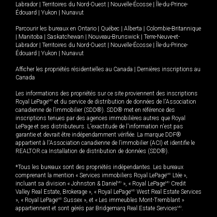
Labrador
|
Territoires du Nord-Ouest
|
Nouvelle-Écosse
|
Île-du-Prince-
Édouard
|
Yukon
|
Nunavut
Parcourir les bureaux en
Ontario
|
Québec
|
Alberta
|
Colombie-Britannique
|
Manitoba
|
Saskatchewan
|
Nouveau-Brunswick
|
Terre-Neuve-et-
Labrador
|
Territoires du Nord-Ouest
|
Nouvelle-Écosse
|
Île-du-Prince-
Édouard
|
Yukon
|
Nunavut
Afficher les propriétés résidentielles au Canada
|
Dernières inscriptions au
Canada
Les informations des propriétés sur ce site proviennent des inscriptions
Royal LePage
MD
et du service de distribution de données de l'Association
canadienne de l’immobilier (SDD®). SDD® met en référence des
inscriptions tenues par des agences immobilières autres que Royal
LePage et ses distributeurs. L'exactitude de l'information n'est pas
garantie et devrait être indépendamment vérifiée. La marque DDF®
appartient à l'Association canadienne de l’immobilier (ACI) et identifie le
REALTOR.ca Installation de distribution de données (SDD®).
*Tous les bureaux sont des propriétés indépendantes. Les bureaux
comprenant la mention « Services immobiliers Royal LePage
MD
Ltée »,
incluant sa division « Johnston & Daniel
MD
», « Royal LePage
MD
Credit
Valley Real Estate, Brokerage », « Royal LePage
MD
West Real Estate Services
», « Royal LePage
MD
Sussex », et « Les immeubles Mont-Tremblant »
appartiennent et sont gérés par Bridgemarq Real Estate Services
MD
.