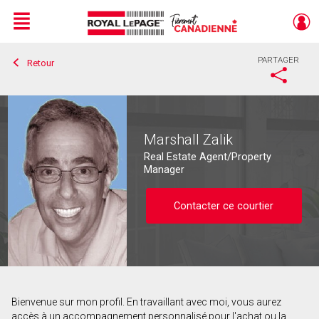
Menu
PARTAGER
Retour
Live
En Direct
Marshall Zalik
Real Estate Agent/Property
Manager
Contacter ce courtier
Bienvenue sur mon profil. En travaillant avec moi, vous aurez
Contacter ce courtier
accès à un accompagnement personnalisé pour l'achat ou la