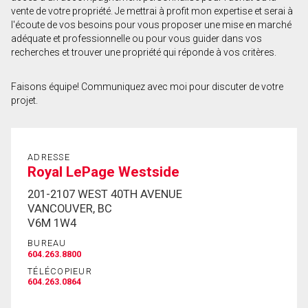
vente de votre propriété. Je mettrai à profit mon expertise et serai à
Prénom
l'écoute de vos besoins pour vous proposer une mise en marché
et
adéquate et professionnelle ou pour vous guider dans vos
Nom
recherches et trouver une propriété qui réponde à vos critères.
Courriel
Faisons équipe! Communiquez avec moi pour discuter de votre
Téléphone
projet.
(Optionnel)
Message
ADRESSE
Royal LePage Westside
201-2107 WEST 40TH AVENUE
VANCOUVER, BC
V6M 1W4
BUREAU
604.263.8800
TÉLÉCOPIEUR
604.263.0864