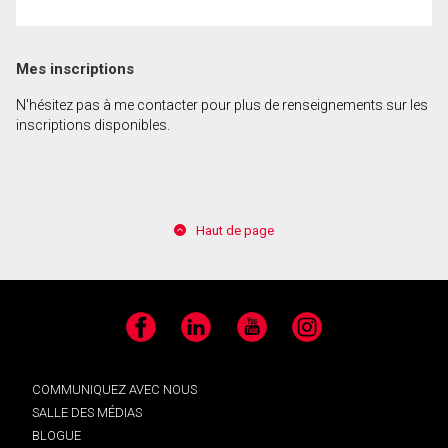
En cliquant sur le bouton « soumettre », vous
Mes inscriptions
consentez à nos conditions d'utilisation et vous
nous fournissez l'autorisation écrite de
N'hésitez pas à me contacter pour plus de renseignements sur les
communiquer avec vous.
inscriptions disponibles.
Haut de page
Facebook
LinkedIn
YouTube
Instagram
COMMUNIQUEZ AVEC NOUS
SALLE DES MÉDIAS
BLOGUE