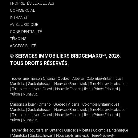
PROPRIÉTÉS LUXUEUSES
COMMERCIAL
INTRANET
AVIS JURIDIQUE
CONFIDENTIALITÉ
TÉMOINS
ACCESSIBILITÉ
© SERVICES IMMOBILIERS BRIDGEMARQ
, 2026.
MD
TOUS DROITS RÉSERVÉS.
Trouver une maison
Ontario
|
Québec
|
Alberta
|
Colombie-Britannique
|
Manitoba
|
Saskatchewan
|
Nouveau-Brunswick
|
Terre-Neuve-et-Labrador
|
Territoires du Nord-Ouest
|
Nouvelle-Écosse
|
Île-du-Prince-Édouard
|
Yukon
|
Nunavut
.
Maisons à louer -
Ontario
|
Québec
|
Alberta
|
Colombie-Britannique
|
Manitoba
|
Saskatchewan
|
Nouveau-Brunswick
|
Terre-Neuve-et-Labrador
|
Territoires du Nord-Ouest
|
Nouvelle-Écosse
|
Île-du-Prince-Édouard
|
Yukon
|
Nunavut
.
Trouver des courtiers en
Ontario
|
Québec
|
Alberta
|
Colombie-Britannique
|
Manitoba
|
Saskatchewan
|
Nouveau-Brunswick
|
Terre-Neuve-et-